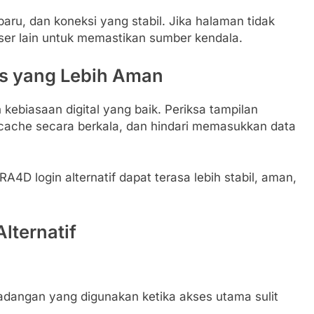
aru, dan koneksi yang stabil. Jika halaman tidak
ser lain untuk memastikan sumber kendala.
s yang Lebih Aman
kebiasaan digital yang baik. Periksa tampilan
cache secara berkala, dan hindari memasukkan data
4D login alternatif dapat terasa lebih stabil, aman,
lternatif
cadangan yang digunakan ketika akses utama sulit