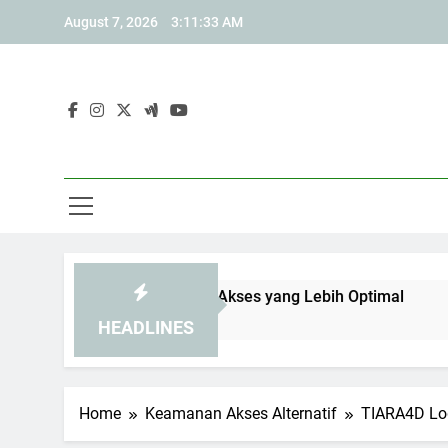
Skip
August 7, 2026
3:11:34 AM
to
content
Fla
Temukan I
r Terbaru untuk Akses yang Lebih Optimal
EDWINSLOT 
2 Weeks Ago
HEADLINES
Home
Keamanan Akses Alternatif
TIARA4D Log