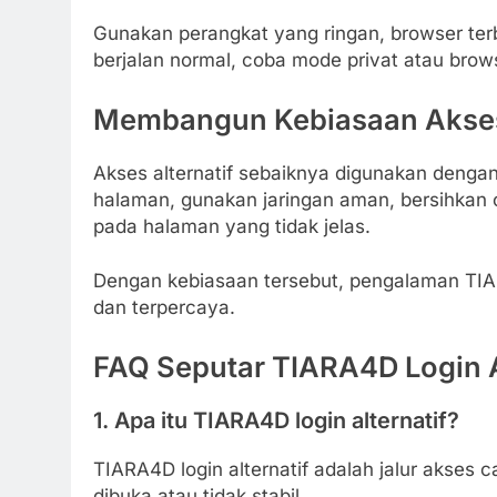
Gunakan perangkat yang ringan, browser terb
berjalan normal, coba mode privat atau brow
Membangun Kebiasaan Akse
Akses alternatif sebaiknya digunakan dengan 
halaman, gunakan jaringan aman, bersihkan 
pada halaman yang tidak jelas.
Dengan kebiasaan tersebut, pengalaman TIARA
dan terpercaya.
FAQ Seputar TIARA4D Login A
1. Apa itu TIARA4D login alternatif?
TIARA4D login alternatif adalah jalur akses 
dibuka atau tidak stabil.