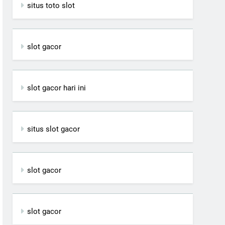
situs toto slot
slot gacor
slot gacor hari ini
situs slot gacor
slot gacor
slot gacor