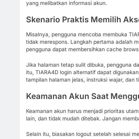
yang melibatkan informasi akun.
Skenario Praktis Memilih Akse
Misalnya, pengguna mencoba membuka TIARA4
tidak merespons. Langkah pertama adalah mem
pengguna dapat membersihkan cache browser
Jika halaman tetap sulit dibuka, pengguna d
itu, TIARA4D login alternatif dapat digunak
tampilan halaman jelas, instruksi wajar, dan
Keamanan Akun Saat Menggun
Keamanan akun harus menjadi prioritas utam
lain, dan tidak mudah ditebak. Jangan memba
Selain itu, biasakan logout setelah selesai