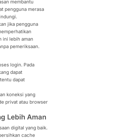
elasan membantu
at pengguna merasa
indungi.
kan jika pengguna
 memperhatikan
 ini lebih aman
anpa pemeriksaan.
ses login. Pada
akang dapat
tentu dapat
dan koneksi yang
de privat atau browser
g Lebih Aman
aan digital yang baik.
 bersihkan cache