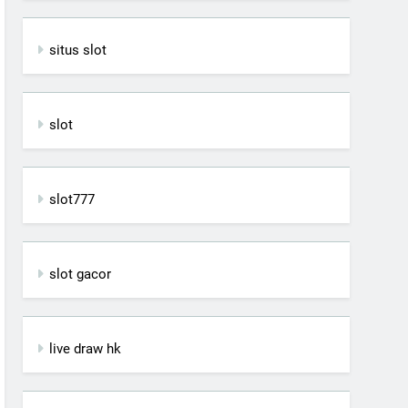
situs slot
slot
slot777
slot gacor
live draw hk