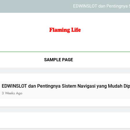
EDWINSLOT dan Pentingnya S
LEBAH4D dan Pentingnya 
KAYA787 dan Pentingnya 
ming Life
LEBAH4D Login Menggunakan Browser Ter
nspirasi Gaya Hidup Yang Positif Di Flaming Life. Untuk Hid
EDWINSLOT dan Pentingnya S
SAMPLE PAGE
LEBAH4D dan Pentingnya 
KAYA787 dan Pentingnya 
dan Pentingnya Sistem Navigasi yang Mudah Dipahami