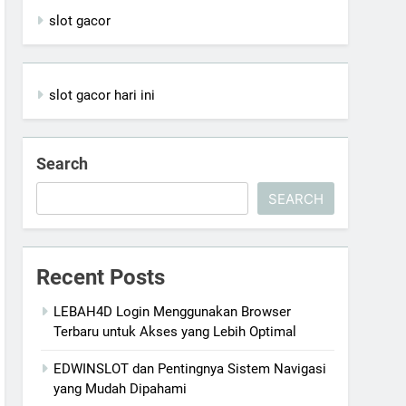
slot gacor
slot gacor hari ini
Search
SEARCH
Recent Posts
LEBAH4D Login Menggunakan Browser
Terbaru untuk Akses yang Lebih Optimal
EDWINSLOT dan Pentingnya Sistem Navigasi
yang Mudah Dipahami