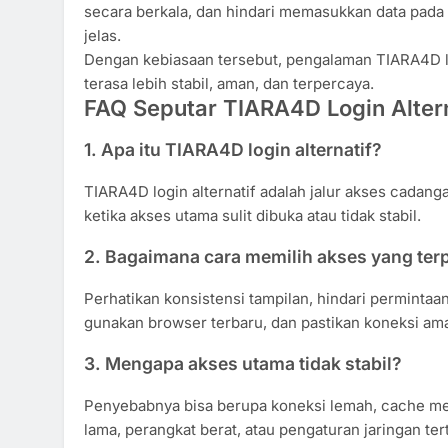
secara berkala, dan hindari memasukkan data pada
jelas.
Dengan kebiasaan tersebut, pengalaman TIARA4D lo
terasa lebih stabil, aman, dan terpercaya.
FAQ Seputar TIARA4D Login Altern
1. Apa itu TIARA4D login alternatif?
TIARA4D login alternatif adalah jalur akses cadan
ketika akses utama sulit dibuka atau tidak stabil.
2. Bagaimana cara memilih akses yang ter
Perhatikan konsistensi tampilan, hindari permintaan
gunakan browser terbaru, dan pastikan koneksi am
3. Mengapa akses utama tidak stabil?
Penyebabnya bisa berupa koneksi lemah, cache 
lama, perangkat berat, atau pengaturan jaringan ter