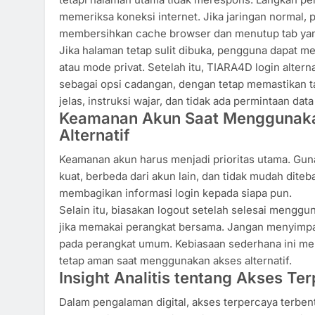
memeriksa koneksi internet. Jika jaringan normal,
membersihkan cache browser dan menutup tab yang
Jika halaman tetap sulit dibuka, pengguna dapat m
atau mode privat. Setelah itu, TIARA4D login altern
sebagai opsi cadangan, dengan tetap memastikan 
jelas, instruksi wajar, dan tidak ada permintaan da
Keamanan Akun Saat Menggunaka
Alternatif
Keamanan akun harus menjadi prioritas utama. Gu
kuat, berbeda dari akun lain, dan tidak mudah diteb
membagikan informasi login kepada siapa pun.
Selain itu, biasakan logout setelah selesai menggu
jika memakai perangkat bersama. Jangan menyimp
pada perangkat umum. Kebiasaan sederhana ini m
tetap aman saat menggunakan akses alternatif.
Insight Analitis tentang Akses Te
Dalam pengalaman digital, akses terpercaya terbentu