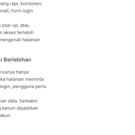
ang rapi, konsisten,
ali, form login
k pop-up, atau
n akses terlebih
 mengenali halaman
i Berlebihan
arusnya hanya
Jika halaman meminta
 login, pengguna perlu
ian data. Semakin
g belum dipastikan
 akun.