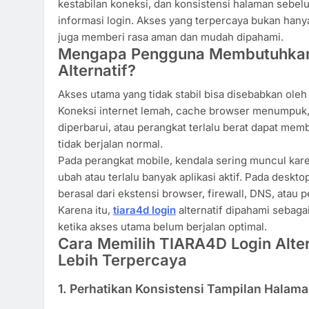
kestabilan koneksi, dan konsistensi halaman seb
informasi login. Akses yang terpercaya bukan hanya
juga memberi rasa aman dan mudah dipahami.
Mengapa Pengguna Membutuhka
Alternatif?
Akses utama yang tidak stabil bisa disebabkan oleh
Koneksi internet lemah, cache browser menumpuk
diperbarui, atau perangkat terlalu berat dapat mem
tidak berjalan normal.
Pada perangkat mobile, kendala sering muncul kar
ubah atau terlalu banyak aplikasi aktif. Pada deskt
berasal dari ekstensi browser, firewall, DNS, atau 
Karena itu,
tiara4d login
alternatif dipahami sebaga
ketika akses utama belum berjalan optimal.
Cara Memilih TIARA4D Login Alter
Lebih Terpercaya
1. Perhatikan Konsistensi Tampilan Halam