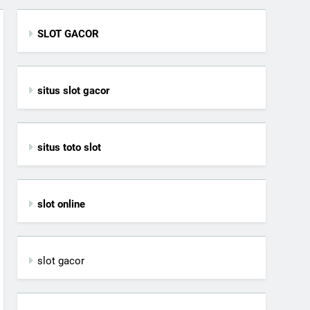
SLOT GACOR
situs slot gacor
situs toto slot
slot online
slot gacor