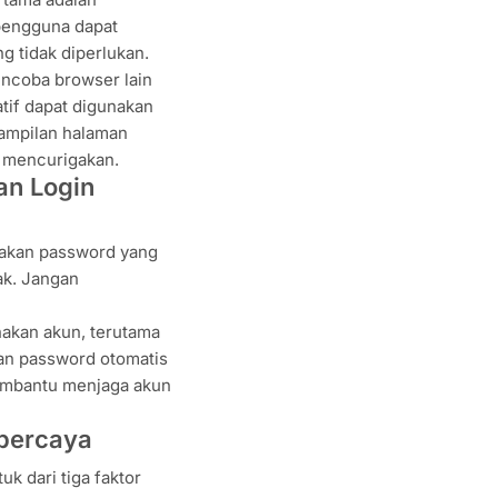
 pengguna dapat
 tidak diperlukan.
encoba browser lain
atif dapat digunakan
tampilan halaman
ta mencurigakan.
n Login
nakan password yang
ak. Jangan
nakan akun, terutama
an password otomatis
embantu menjaga akun
rpercaya
k dari tiga faktor