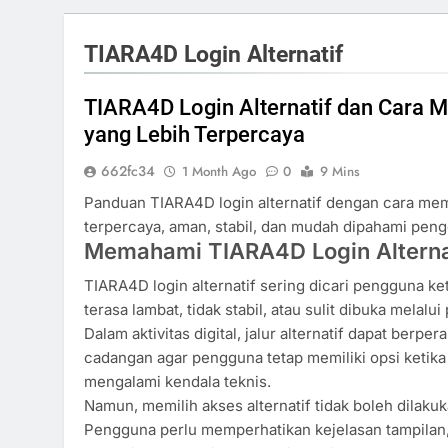
TIARA4D Login Alternatif
TIARA4D Login Alternatif dan Cara 
yang Lebih Terpercaya
662fc34
1 Month Ago
0
9 Mins
Panduan TIARA4D login alternatif dengan cara memi
terpercaya, aman, stabil, dan mudah dipahami pen
Memahami TIARA4D Login Alterna
TIARA4D login alternatif sering dicari pengguna ke
terasa lambat, tidak stabil, atau sulit dibuka melalui
Dalam aktivitas digital, jalur alternatif dapat berpe
cadangan agar pengguna tetap memiliki opsi ketik
mengalami kendala teknis.
Namun, memilih akses alternatif tidak boleh dilak
Pengguna perlu memperhatikan kejelasan tampilan