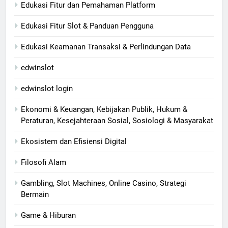
Edukasi Fitur dan Pemahaman Platform
Edukasi Fitur Slot & Panduan Pengguna
Edukasi Keamanan Transaksi & Perlindungan Data
edwinslot
edwinslot login
Ekonomi & Keuangan, Kebijakan Publik, Hukum &
Peraturan, Kesejahteraan Sosial, Sosiologi & Masyarakat
Ekosistem dan Efisiensi Digital
Filosofi Alam
Gambling, Slot Machines, Online Casino, Strategi
Bermain
Game & Hiburan