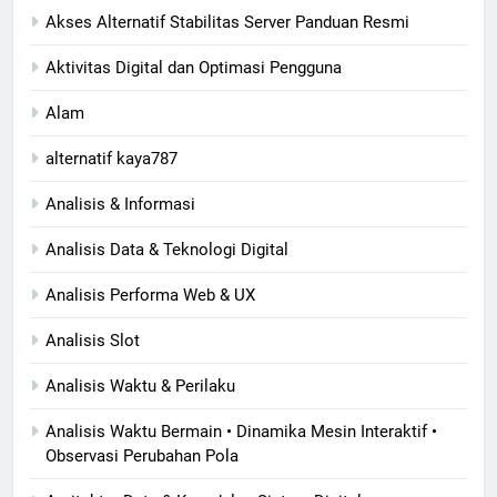
Akses Alternatif Stabilitas Server Panduan Resmi
Aktivitas Digital dan Optimasi Pengguna
Alam
alternatif kaya787
Analisis & Informasi
Analisis Data & Teknologi Digital
Analisis Performa Web & UX
Analisis Slot
Analisis Waktu & Perilaku
Analisis Waktu Bermain • Dinamika Mesin Interaktif •
Observasi Perubahan Pola