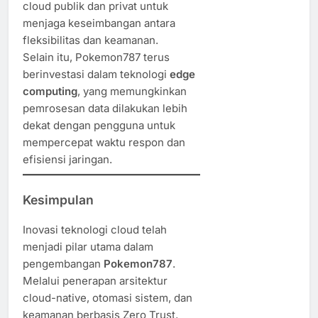
cloud publik dan privat untuk
menjaga keseimbangan antara
fleksibilitas dan keamanan.
Selain itu, Pokemon787 terus
berinvestasi dalam teknologi
edge
computing
, yang memungkinkan
pemrosesan data dilakukan lebih
dekat dengan pengguna untuk
mempercepat waktu respon dan
efisiensi jaringan.
Kesimpulan
Inovasi teknologi cloud telah
menjadi pilar utama dalam
pengembangan
Pokemon787
.
Melalui penerapan arsitektur
cloud-native, otomasi sistem, dan
keamanan berbasis Zero Trust,