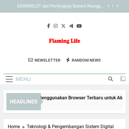
Skip
LEBAH4D dan Pentingnya Sistem Navigasi yang
to
Mudah Dipahami
content
KAYA787 dan Pentingnya Sistem Navigasi yang
Mudah Dipahami
LEBAH4D Login Menggunakan Browser Terbaru
untuk Akses yang Lebih Optimal
EDWINSLOT dan Pentingnya Sistem Navigasi
yang Mudah Dipahami
Flaming Life
Temukan Inspirasi Gaya Hidup Yang
LEBAH4D dan Pentingnya Sistem Navigasi yang
NEWSLETTER
RANDOM NEWS
Mudah Dipahami
Positif Di Flaming Life. Untuk Hidup
KAYA787 dan Pentingnya Sistem Navigasi yang
Yang Lebih Bermakna Dan
Mudah Dipahami
MENU
Menyenangkan.
EBAH4D Login Menggunakan Browser Terbaru untuk Akses yan
HEADLINES
Week Ago
Home
Teknologi & Pengembangan Sistem Digital