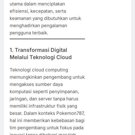
utama dalam menciptakan
efisiensi, kecepatan, serta
keamanan yang dibutuhkan untuk
menghadirkan pengalaman
pengguna terbaik.
1. Transformasi Digital
Melalui Teknologi Cloud
Teknologi cloud computing
memungkinkan pengembang untuk
mengakses sumber daya
komputasi seperti penyimpanan,
jaringan, dan server tanpa harus
memiliki infrastruktur fisik yang
besar. Dalam konteks Pokemon787,
hal ini memberikan kebebasan bagi
tim pengembang untuk fokus pada
inovasi tanpa dibebani masalah