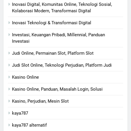
Inovasi Digital, Komunitas Online, Teknologi Sosial,
Kolaborasi Modern, Transformasi Digital
Inovasi Teknologi & Transformasi Digital
Investasi, Keuangan Pribadi, Millennial, Panduan
Investasi
Judi Online, Permainan Slot, Platform Slot
Judi Slot Online, Teknologi Perjudian, Platform Judi
Kasino Online
Kasino Online, Panduan, Masalah Login, Solusi
Kasino, Perjudian, Mesin Slot
kaya787
kaya787 alternatif