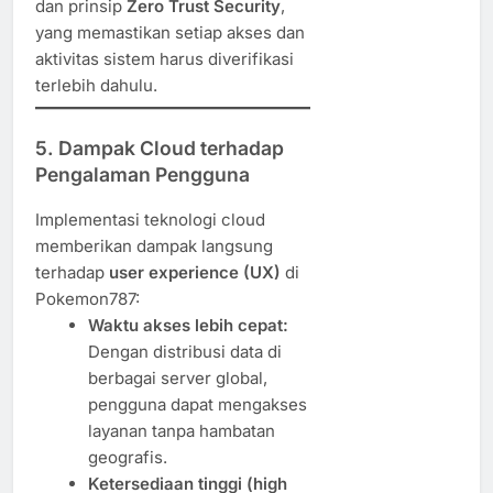
dan prinsip
Zero Trust Security
,
yang memastikan setiap akses dan
aktivitas sistem harus diverifikasi
terlebih dahulu.
5. Dampak Cloud terhadap
Pengalaman Pengguna
Implementasi teknologi cloud
memberikan dampak langsung
terhadap
user experience (UX)
di
Pokemon787:
Waktu akses lebih cepat:
Dengan distribusi data di
berbagai server global,
pengguna dapat mengakses
layanan tanpa hambatan
geografis.
Ketersediaan tinggi (high