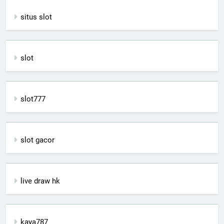
situs slot
slot
slot777
slot gacor
live draw hk
kaya787