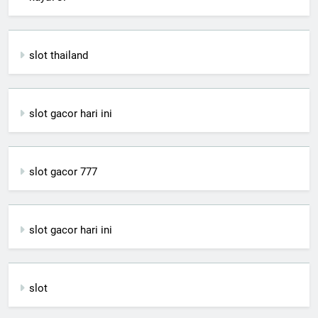
slot thailand
slot gacor hari ini
slot gacor 777
slot gacor hari ini
slot