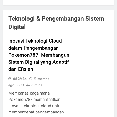
Teknologi & Pengembangan Sistem
Digital
Inovasi Teknologi Cloud
dalam Pengembangan
Pokemon787: Membangun
Sistem Digital yang Adaptif
dan Efisien
662fc34
9 months
ago
0
8 mins
Membahas bagaimana
Pokemon787 memanfaatkan
inovasi teknologi cloud untuk
mempercepat pengembangan