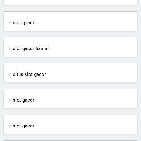
slot gacor
slot gacor hari ini
situs slot gacor
slot gacor
slot gacor