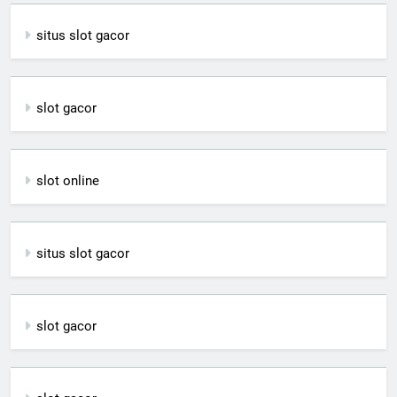
situs slot gacor
slot gacor
slot online
situs slot gacor
slot gacor