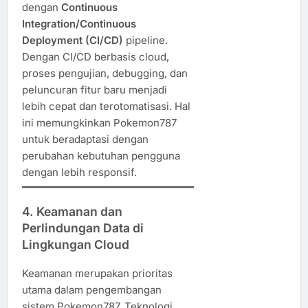
dengan
Continuous
Integration/Continuous
Deployment (CI/CD)
pipeline.
Dengan CI/CD berbasis cloud,
proses pengujian, debugging, dan
peluncuran fitur baru menjadi
lebih cepat dan terotomatisasi. Hal
ini memungkinkan Pokemon787
untuk beradaptasi dengan
perubahan kebutuhan pengguna
dengan lebih responsif.
4. Keamanan dan
Perlindungan Data di
Lingkungan Cloud
Keamanan merupakan prioritas
utama dalam pengembangan
sistem Pokemon787. Teknologi