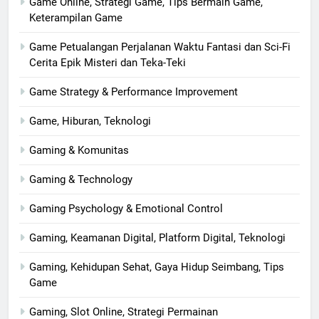
Game Online, Strategi Game, Tips Bermain Game,
Keterampilan Game
Game Petualangan Perjalanan Waktu Fantasi dan Sci-Fi
Cerita Epik Misteri dan Teka-Teki
Game Strategy & Performance Improvement
Game, Hiburan, Teknologi
Gaming & Komunitas
Gaming & Technology
Gaming Psychology & Emotional Control
Gaming, Keamanan Digital, Platform Digital, Teknologi
Gaming, Kehidupan Sehat, Gaya Hidup Seimbang, Tips
Game
Gaming, Slot Online, Strategi Permainan