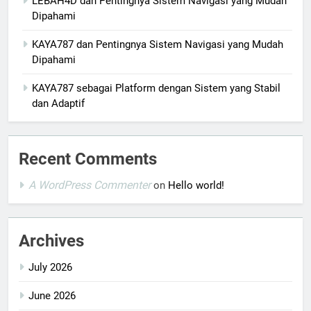
LEBAH4D dan Pentingnya Sistem Navigasi yang Mudah
Dipahami
KAYA787 dan Pentingnya Sistem Navigasi yang Mudah
Dipahami
KAYA787 sebagai Platform dengan Sistem yang Stabil
dan Adaptif
Recent Comments
A WordPress Commenter
on
Hello world!
Archives
July 2026
June 2026