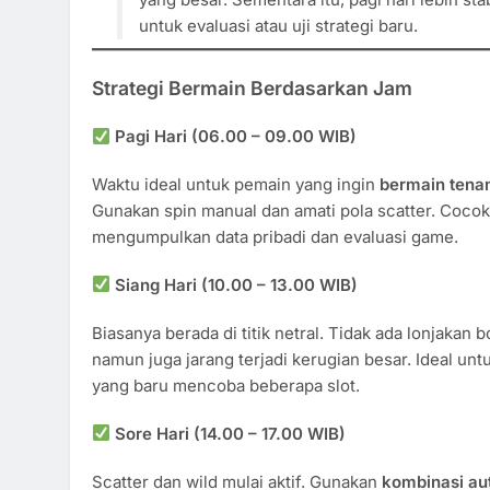
untuk evaluasi atau uji strategi baru.
Strategi Bermain Berdasarkan Jam
Pagi Hari (06.00 – 09.00 WIB)
Waktu ideal untuk pemain yang ingin
bermain tenan
Gunakan spin manual dan amati pola scatter. Cocok
mengumpulkan data pribadi dan evaluasi game.
Siang Hari (10.00 – 13.00 WIB)
Biasanya berada di titik netral. Tidak ada lonjakan b
namun juga jarang terjadi kerugian besar. Ideal un
yang baru mencoba beberapa slot.
Sore Hari (14.00 – 17.00 WIB)
Scatter dan wild mulai aktif. Gunakan
kombinasi au