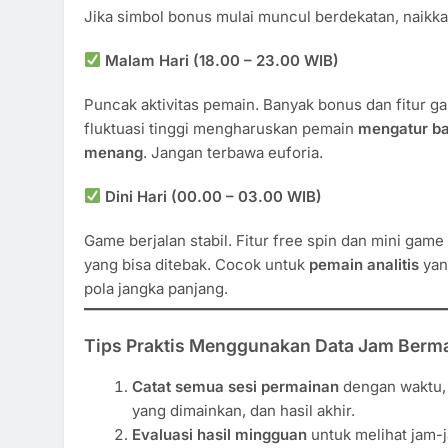
Jika simbol bonus mulai muncul berdekatan, naikka
Malam Hari (18.00 – 23.00 WIB)
Puncak aktivitas pemain. Banyak bonus dan fitur g
fluktuasi tinggi mengharuskan pemain
mengatur ba
menang
. Jangan terbawa euforia.
Dini Hari (00.00 – 03.00 WIB)
Game berjalan stabil. Fitur free spin dan mini gam
yang bisa ditebak. Cocok untuk
pemain analitis
yan
pola jangka panjang.
Tips Praktis Menggunakan Data Jam Berm
Catat semua sesi permainan
dengan waktu, 
yang dimainkan, dan hasil akhir.
Evaluasi hasil mingguan
untuk melihat jam-