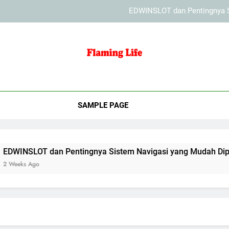
EDWINSLOT dan Pentingnya S
LEBAH4D dan Pentingnya 
KAYA787 dan Pentingnya 
ming Life
LEBAH4D Login Menggunakan Browser Ter
nspirasi Gaya Hidup Yang Positif Di Flaming Life. Untuk Hid
EDWINSLOT dan Pentingnya S
SAMPLE PAGE
LEBAH4D dan Pentingnya 
KAYA787 dan Pentingnya 
T dan Pentingnya Sistem Navigasi yang Mudah Dipahami
o