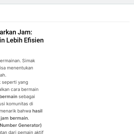
sarkan Jam:
n Lebih Efisien
permainan. Simak
bisa menentukan
ah.
 seperti yang
alkan cara bermain
 bermain
sebagai
usi komunitas di
a menarik bahwa
hasil
h jam bermain
.
Number Generator)
an dari pemain aktif