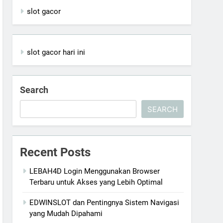
slot gacor
slot gacor hari ini
Search
SEARCH
Recent Posts
LEBAH4D Login Menggunakan Browser
Terbaru untuk Akses yang Lebih Optimal
EDWINSLOT dan Pentingnya Sistem Navigasi
yang Mudah Dipahami