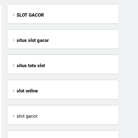
SLOT GACOR
situs slot gacor
situs toto slot
slot online
slot gacor