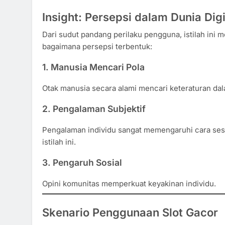
Insight: Persepsi dalam Dunia Digi
Dari sudut pandang perilaku pengguna, istilah ini 
bagaimana persepsi terbentuk:
1. Manusia Mencari Pola
Otak manusia secara alami mencari keteraturan dal
2. Pengalaman Subjektif
Pengalaman individu sangat memengaruhi cara s
istilah ini.
3. Pengaruh Sosial
Opini komunitas memperkuat keyakinan individu.
Skenario Penggunaan Slot Gacor