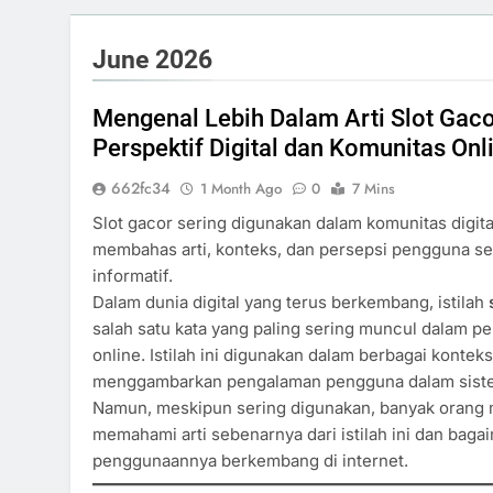
June 2026
Mengenal Lebih Dalam Arti Slot Gac
Perspektif Digital dan Komunitas Onl
662fc34
1 Month Ago
0
7 Mins
Slot gacor sering digunakan dalam komunitas digital.
membahas arti, konteks, dan persepsi pengguna se
informatif.
Dalam dunia digital yang terus berkembang, istilah
salah satu kata yang paling sering muncul dalam p
online. Istilah ini digunakan dalam berbagai kontek
menggambarkan pengalaman pengguna dalam sistem
Namun, meskipun sering digunakan, banyak orang
memahami arti sebenarnya dari istilah ini dan bag
penggunaannya berkembang di internet.