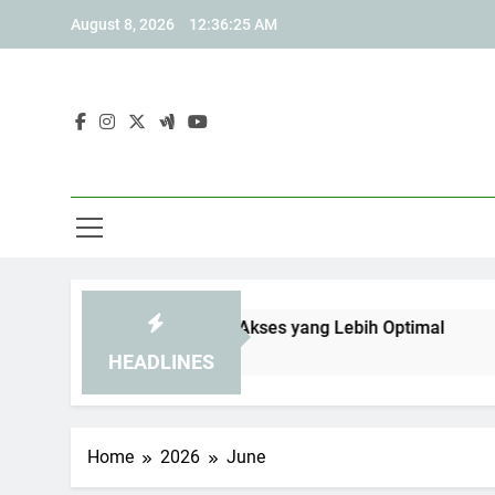
Skip
August 8, 2026
12:36:26 AM
to
content
Fla
Temukan I
r Terbaru untuk Akses yang Lebih Optimal
EDWINSLOT 
3 Weeks Ago
HEADLINES
Home
2026
June