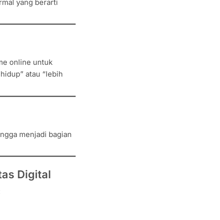
rmal yang berarti
me online untuk
idup” atau “lebih
ingga menjadi bagian
as Digital
: