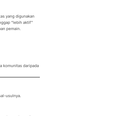
itas yang digunakan
gap “lebih aktif”
man pemain.
sa komunitas daripada
sal-usulnya.