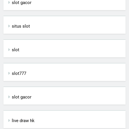
slot gacor
situs slot
slot
slot777
slot gacor
live draw hk