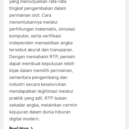
yang menunjukkan rata-rata
tingkat pengembalian dalam
permainan slot. Cara
menentukannya melalui
perhitungan matematis, simulasi
komputer, serta verifikasi
independen memastikan angka
tersebut akurat dan transparan.
Dengan memahami RTP, pemain
dapat membuat keputusan lebih
bijak dalam memilih permainan,
sementara pengembang dan
industri secara keseluruhan
mendapatkan legitimasi melalui
praktik yang adil. RTP bukan
sekadar angka, melainkan cermin
kejujuran dalam dunia hiburan
digital modern.
Read More