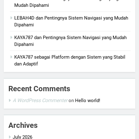
Mudah Dipahami
LEBAH4D dan Pentingnya Sistem Navigasi yang Mudah
Dipahami
KAYA787 dan Pentingnya Sistem Navigasi yang Mudah
Dipahami
KAYA787 sebagai Platform dengan Sistem yang Stabil
dan Adaptif
Recent Comments
A WordPress Commenter
on
Hello world!
Archives
July 2026