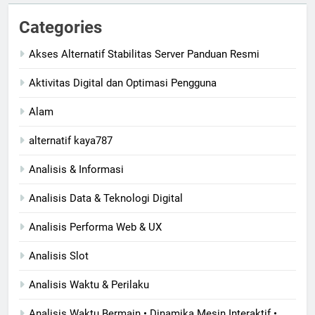
Categories
Akses Alternatif Stabilitas Server Panduan Resmi
Aktivitas Digital dan Optimasi Pengguna
Alam
alternatif kaya787
Analisis & Informasi
Analisis Data & Teknologi Digital
Analisis Performa Web & UX
Analisis Slot
Analisis Waktu & Perilaku
Analisis Waktu Bermain • Dinamika Mesin Interaktif •