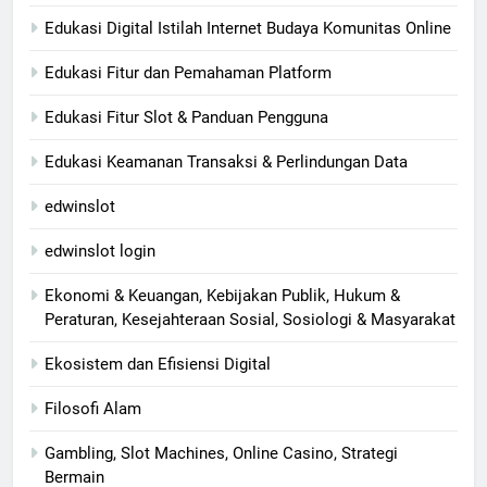
Edukasi Digital Istilah Internet Budaya Komunitas Online
Edukasi Fitur dan Pemahaman Platform
Edukasi Fitur Slot & Panduan Pengguna
Edukasi Keamanan Transaksi & Perlindungan Data
edwinslot
edwinslot login
Ekonomi & Keuangan, Kebijakan Publik, Hukum &
Peraturan, Kesejahteraan Sosial, Sosiologi & Masyarakat
Ekosistem dan Efisiensi Digital
Filosofi Alam
Gambling, Slot Machines, Online Casino, Strategi
Bermain