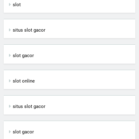
slot
situs slot gacor
slot gacor
slot online
situs slot gacor
slot gacor