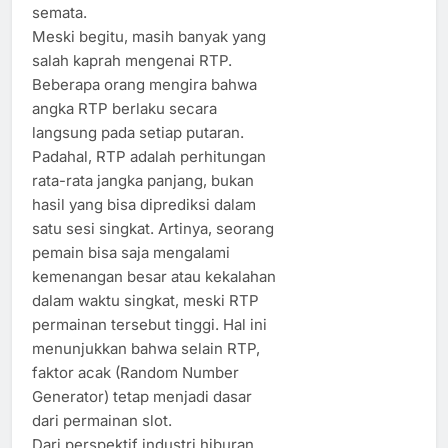
semata.
Meski begitu, masih banyak yang
salah kaprah mengenai RTP.
Beberapa orang mengira bahwa
angka RTP berlaku secara
langsung pada setiap putaran.
Padahal, RTP adalah perhitungan
rata-rata jangka panjang, bukan
hasil yang bisa diprediksi dalam
satu sesi singkat. Artinya, seorang
pemain bisa saja mengalami
kemenangan besar atau kekalahan
dalam waktu singkat, meski RTP
permainan tersebut tinggi. Hal ini
menunjukkan bahwa selain RTP,
faktor acak (Random Number
Generator) tetap menjadi dasar
dari permainan slot.
Dari perspektif industri hiburan