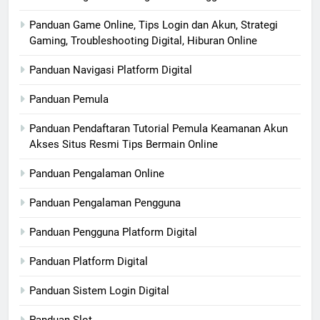
Panduan Game Online, Tips Login dan Akun, Strategi
Gaming, Troubleshooting Digital, Hiburan Online
Panduan Navigasi Platform Digital
Panduan Pemula
Panduan Pendaftaran Tutorial Pemula Keamanan Akun
Akses Situs Resmi Tips Bermain Online
Panduan Pengalaman Online
Panduan Pengalaman Pengguna
Panduan Pengguna Platform Digital
Panduan Platform Digital
Panduan Sistem Login Digital
Panduan Slot