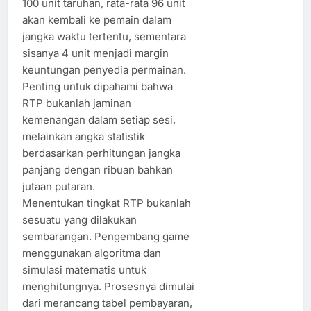
100 unit taruhan, rata-rata 96 unit
akan kembali ke pemain dalam
jangka waktu tertentu, sementara
sisanya 4 unit menjadi margin
keuntungan penyedia permainan.
Penting untuk dipahami bahwa
RTP bukanlah jaminan
kemenangan dalam setiap sesi,
melainkan angka statistik
berdasarkan perhitungan jangka
panjang dengan ribuan bahkan
jutaan putaran.
Menentukan tingkat RTP bukanlah
sesuatu yang dilakukan
sembarangan. Pengembang game
menggunakan algoritma dan
simulasi matematis untuk
menghitungnya. Prosesnya dimulai
dari merancang tabel pembayaran,