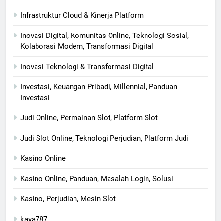
Infrastruktur Cloud & Kinerja Platform
Inovasi Digital, Komunitas Online, Teknologi Sosial,
Kolaborasi Modern, Transformasi Digital
Inovasi Teknologi & Transformasi Digital
Investasi, Keuangan Pribadi, Millennial, Panduan
Investasi
Judi Online, Permainan Slot, Platform Slot
Judi Slot Online, Teknologi Perjudian, Platform Judi
Kasino Online
Kasino Online, Panduan, Masalah Login, Solusi
Kasino, Perjudian, Mesin Slot
kaya787