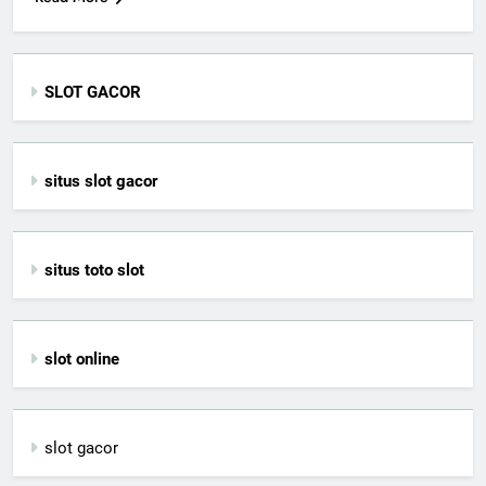
SLOT GACOR
situs slot gacor
situs toto slot
slot online
slot gacor