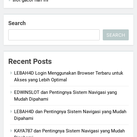
slot gacor hari ini
Search
SEARCH
Recent Posts
LEBAH4D Login Menggunakan Browser Terbaru untuk
Akses yang Lebih Optimal
EDWINSLOT dan Pentingnya Sistem Navigasi yang
Mudah Dipahami
LEBAH4D dan Pentingnya Sistem Navigasi yang Mudah
Dipahami
KAYA787 dan Pentingnya Sistem Navigasi yang Mudah