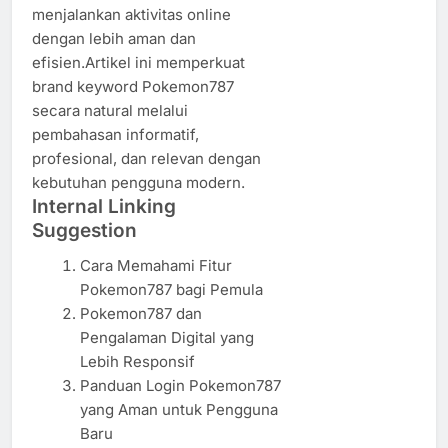
menjalankan aktivitas online
dengan lebih aman dan
efisien.Artikel ini memperkuat
brand keyword Pokemon787
secara natural melalui
pembahasan informatif,
profesional, dan relevan dengan
kebutuhan pengguna modern.
Internal Linking
Suggestion
Cara Memahami Fitur
Pokemon787 bagi Pemula
Pokemon787 dan
Pengalaman Digital yang
Lebih Responsif
Panduan Login Pokemon787
yang Aman untuk Pengguna
Baru