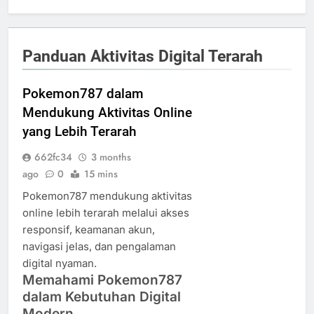
Panduan Aktivitas Digital Terarah
Pokemon787 dalam
Mendukung Aktivitas Online
yang Lebih Terarah
662fc34
3 months
ago
0
15 mins
Pokemon787 mendukung aktivitas
online lebih terarah melalui akses
responsif, keamanan akun,
navigasi jelas, dan pengalaman
digital nyaman.
Memahami Pokemon787
dalam Kebutuhan Digital
Modern