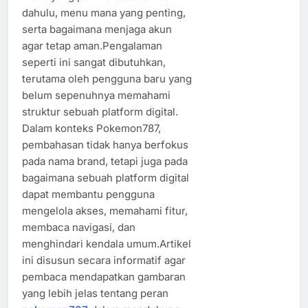
dahulu, menu mana yang penting,
serta bagaimana menjaga akun
agar tetap aman.Pengalaman
seperti ini sangat dibutuhkan,
terutama oleh pengguna baru yang
belum sepenuhnya memahami
struktur sebuah platform digital.
Dalam konteks Pokemon787,
pembahasan tidak hanya berfokus
pada nama brand, tetapi juga pada
bagaimana sebuah platform digital
dapat membantu pengguna
mengelola akses, memahami fitur,
membaca navigasi, dan
menghindari kendala umum.Artikel
ini disusun secara informatif agar
pembaca mendapatkan gambaran
yang lebih jelas tentang peran