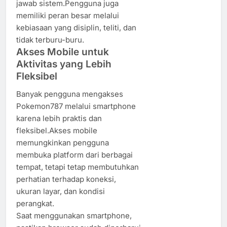
jawab sistem.Pengguna juga
memiliki peran besar melalui
kebiasaan yang disiplin, teliti, dan
tidak terburu-buru.
Akses Mobile untuk
Aktivitas yang Lebih
Fleksibel
Banyak pengguna mengakses
Pokemon787 melalui smartphone
karena lebih praktis dan
fleksibel.Akses mobile
memungkinkan pengguna
membuka platform dari berbagai
tempat, tetapi tetap membutuhkan
perhatian terhadap koneksi,
ukuran layar, dan kondisi
perangkat.
Saat menggunakan smartphone,