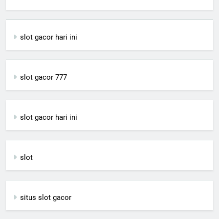
slot gacor hari ini
slot gacor 777
slot gacor hari ini
slot
situs slot gacor