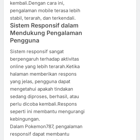
kembali.Dengan cara ini,
pengalaman mobile terasa lebih
stabil, terarah, dan terkendali.
Sistem Responsif dalam
Mendukung Pengalaman
Pengguna
Sistem responsif sangat
berpengaruh terhadap aktivitas
online yang lebih terarah.Ketika
halaman memberikan respons
yang jelas, pengguna dapat
mengetahui apakah tindakan
sedang diproses, berhasil, atau
perlu dicoba kembali.Respons
seperti ini membantu mengurangi
kebingungan.
Dalam Pokemon787, pengalaman
responsif dapat membantu