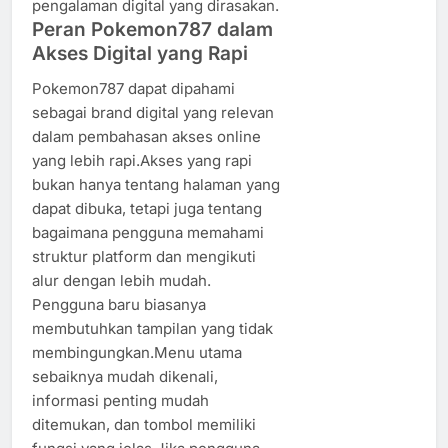
pengalaman digital yang dirasakan.
Peran Pokemon787 dalam
Akses Digital yang Rapi
Pokemon787 dapat dipahami
sebagai brand digital yang relevan
dalam pembahasan akses online
yang lebih rapi.Akses yang rapi
bukan hanya tentang halaman yang
dapat dibuka, tetapi juga tentang
bagaimana pengguna memahami
struktur platform dan mengikuti
alur dengan lebih mudah.
Pengguna baru biasanya
membutuhkan tampilan yang tidak
membingungkan.Menu utama
sebaiknya mudah dikenali,
informasi penting mudah
ditemukan, dan tombol memiliki