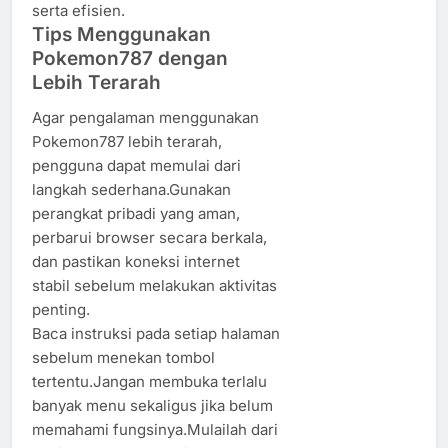
serta efisien.
Tips Menggunakan
Pokemon787 dengan
Lebih Terarah
Agar pengalaman menggunakan
Pokemon787 lebih terarah,
pengguna dapat memulai dari
langkah sederhana.Gunakan
perangkat pribadi yang aman,
perbarui browser secara berkala,
dan pastikan koneksi internet
stabil sebelum melakukan aktivitas
penting.
Baca instruksi pada setiap halaman
sebelum menekan tombol
tertentu.Jangan membuka terlalu
banyak menu sekaligus jika belum
memahami fungsinya.Mulailah dari