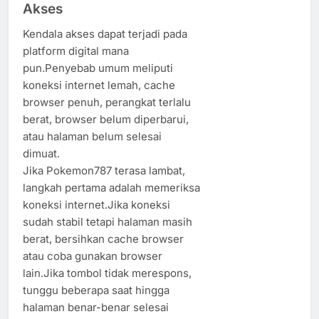
Akses
Kendala akses dapat terjadi pada
platform digital mana
pun.Penyebab umum meliputi
koneksi internet lemah, cache
browser penuh, perangkat terlalu
berat, browser belum diperbarui,
atau halaman belum selesai
dimuat.
Jika Pokemon787 terasa lambat,
langkah pertama adalah memeriksa
koneksi internet.Jika koneksi
sudah stabil tetapi halaman masih
berat, bersihkan cache browser
atau coba gunakan browser
lain.Jika tombol tidak merespons,
tunggu beberapa saat hingga
halaman benar-benar selesai