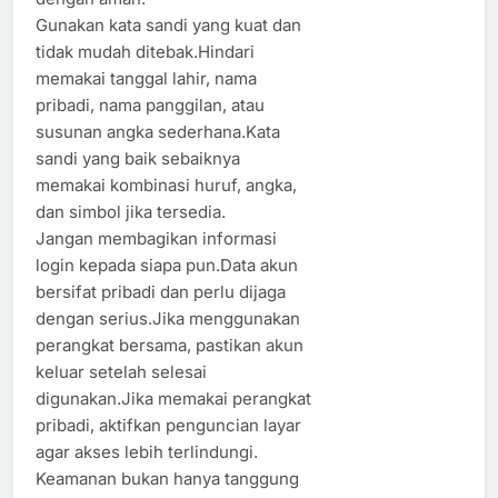
Gunakan kata sandi yang kuat dan
tidak mudah ditebak.Hindari
memakai tanggal lahir, nama
pribadi, nama panggilan, atau
susunan angka sederhana.Kata
sandi yang baik sebaiknya
memakai kombinasi huruf, angka,
dan simbol jika tersedia.
Jangan membagikan informasi
login kepada siapa pun.Data akun
bersifat pribadi dan perlu dijaga
dengan serius.Jika menggunakan
perangkat bersama, pastikan akun
keluar setelah selesai
digunakan.Jika memakai perangkat
pribadi, aktifkan penguncian layar
agar akses lebih terlindungi.
Keamanan bukan hanya tanggung