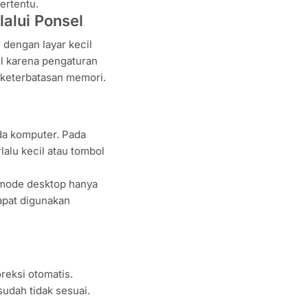
tertentu.
lui Ponsel
 dengan layar kecil
l karena pengaturan
 keterbatasan memori.
da komputer. Pada
lalu kecil atau tombol
n mode desktop hanya
apat digunakan
reksi otomatis.
udah tidak sesuai.