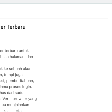
r Terbaru
er terbaru untuk
bilan halaman, dan
uk ke sebuah akun
n, tetapi juga
asi, pemberitahuan,
ama proses login.
has dari sudut
. Versi browser yang
mpu menjalankan
ikasi, serta