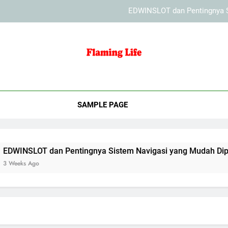
EDWINSLOT dan Pentingnya S
LEBAH4D dan Pentingnya 
KAYA787 dan Pentingnya 
ming Life
LEBAH4D Login Menggunakan Browser Ter
nspirasi Gaya Hidup Yang Positif Di Flaming Life. Untuk Hid
EDWINSLOT dan Pentingnya S
SAMPLE PAGE
LEBAH4D dan Pentingnya 
KAYA787 dan Pentingnya 
 dan Pentingnya Sistem Navigasi yang Mudah Dipahami