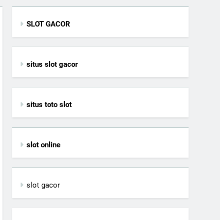
SLOT GACOR
situs slot gacor
situs toto slot
slot online
slot gacor