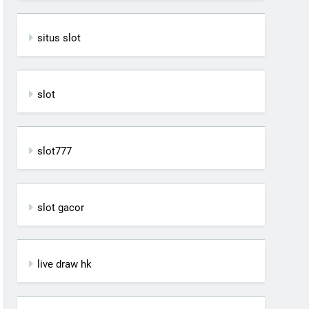
situs slot
slot
slot777
slot gacor
live draw hk