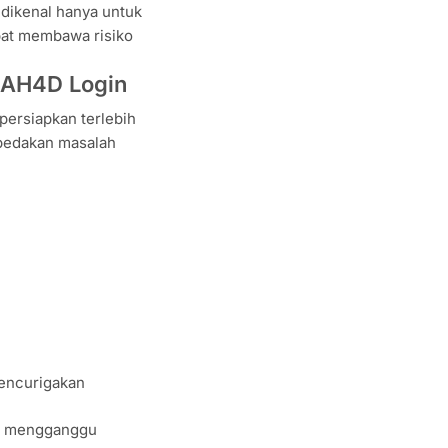
dikenal hanya untuk
apat membawa risiko
BAH4D Login
ipersiapkan terlebih
bedakan masalah
encurigakan
at mengganggu