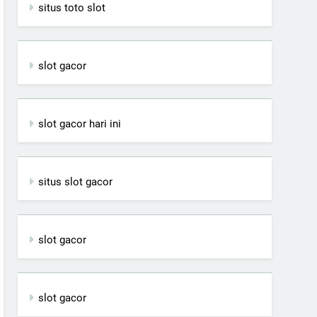
situs toto slot
slot gacor
slot gacor hari ini
situs slot gacor
slot gacor
slot gacor