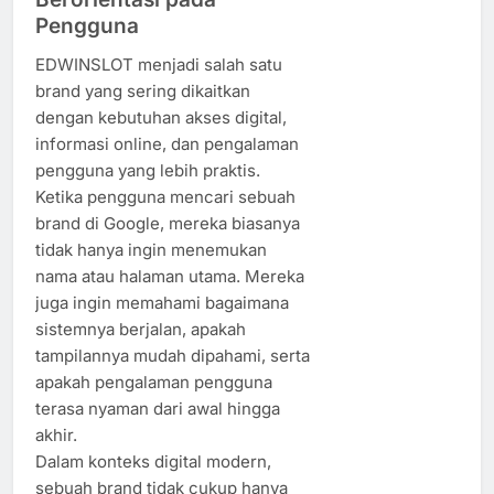
Pengguna
EDWINSLOT menjadi salah satu
brand yang sering dikaitkan
dengan kebutuhan akses digital,
informasi online, dan pengalaman
pengguna yang lebih praktis.
Ketika pengguna mencari sebuah
brand di Google, mereka biasanya
tidak hanya ingin menemukan
nama atau halaman utama. Mereka
juga ingin memahami bagaimana
sistemnya berjalan, apakah
tampilannya mudah dipahami, serta
apakah pengalaman pengguna
terasa nyaman dari awal hingga
akhir.
Dalam konteks digital modern,
sebuah brand tidak cukup hanya