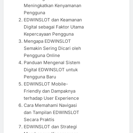
Meningkatkan Kenyamanan
Pengguna
EDWINSLOT dan Keamanan
Digital sebagai Faktor Utama
Kepercayaan Pengguna
Mengapa EDWINSLOT
Semakin Sering Dicari oleh
Pengguna Online
Panduan Mengenal Sistem
Digital EDWINSLOT untuk
Pengguna Baru
EDWINSLOT Mobile-
Friendly dan Dampaknya
terhadap User Experience
Cara Memahami Navigasi
dan Tampilan EDWINSLOT
Secara Praktis
EDWINSLOT dan Strategi