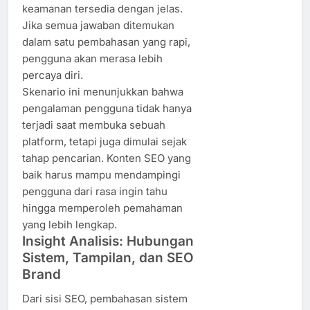
keamanan tersedia dengan jelas.
Jika semua jawaban ditemukan
dalam satu pembahasan yang rapi,
pengguna akan merasa lebih
percaya diri.
Skenario ini menunjukkan bahwa
pengalaman pengguna tidak hanya
terjadi saat membuka sebuah
platform, tetapi juga dimulai sejak
tahap pencarian. Konten SEO yang
baik harus mampu mendampingi
pengguna dari rasa ingin tahu
hingga memperoleh pemahaman
yang lebih lengkap.
Insight Analisis: Hubungan
Sistem, Tampilan, dan SEO
Brand
Dari sisi SEO, pembahasan sistem