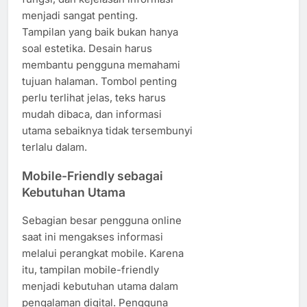
menjadi sangat penting.
Tampilan yang baik bukan hanya
soal estetika. Desain harus
membantu pengguna memahami
tujuan halaman. Tombol penting
perlu terlihat jelas, teks harus
mudah dibaca, dan informasi
utama sebaiknya tidak tersembunyi
terlalu dalam.
Mobile-Friendly sebagai
Kebutuhan Utama
Sebagian besar pengguna online
saat ini mengakses informasi
melalui perangkat mobile. Karena
itu, tampilan mobile-friendly
menjadi kebutuhan utama dalam
pengalaman digital. Pengguna