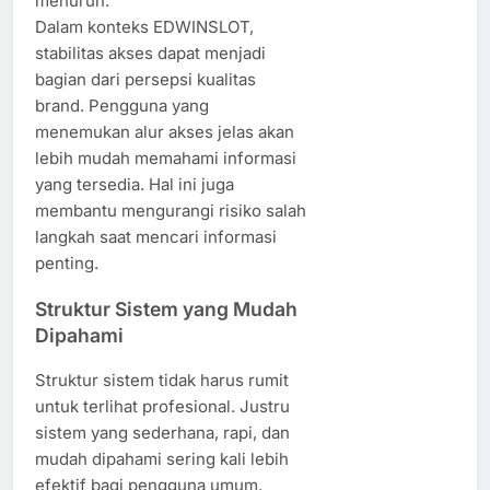
menurun.
Dalam konteks EDWINSLOT,
stabilitas akses dapat menjadi
bagian dari persepsi kualitas
brand. Pengguna yang
menemukan alur akses jelas akan
lebih mudah memahami informasi
yang tersedia. Hal ini juga
membantu mengurangi risiko salah
langkah saat mencari informasi
penting.
Struktur Sistem yang Mudah
Dipahami
Struktur sistem tidak harus rumit
untuk terlihat profesional. Justru
sistem yang sederhana, rapi, dan
mudah dipahami sering kali lebih
efektif bagi pengguna umum.