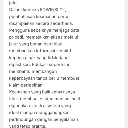
jelas.
Dalam konteks EDWINSLOT,
pembahasan keamanan perlu
disampaikan secara sederhana.
Pengguna sebaiknya menjaga data
pribadi, memastikan akses melalui
jalur yang benar, dan tidak
membagikan informasi sensitif
kepada pihak yang tidak dapat
dipastikan. Edukasi seperti ini
membantu membangun
kepercayaan tanpa perlu membuat
klaim berlebihan.
Keamanan yang baik seharusnya
tidak membuat sistem menjadi sulit
digunakan. Justru sistem yang
ideal mampu menggabungkan
perlindungan dengan pengalaman
yang tetap praktis.