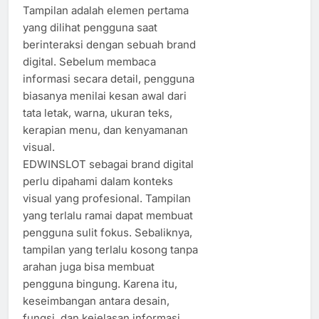
Tampilan adalah elemen pertama
yang dilihat pengguna saat
berinteraksi dengan sebuah brand
digital. Sebelum membaca
informasi secara detail, pengguna
biasanya menilai kesan awal dari
tata letak, warna, ukuran teks,
kerapian menu, dan kenyamanan
visual.
EDWINSLOT sebagai brand digital
perlu dipahami dalam konteks
visual yang profesional. Tampilan
yang terlalu ramai dapat membuat
pengguna sulit fokus. Sebaliknya,
tampilan yang terlalu kosong tanpa
arahan juga bisa membuat
pengguna bingung. Karena itu,
keseimbangan antara desain,
fungsi, dan kejelasan informasi