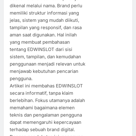
dikenal melalui nama. Brand perlu
memiliki struktur informasi yang
jelas, sistem yang mudah diikuti,
tampilan yang responsif, dan rasa
aman saat digunakan. Hal inilah
yang membuat pembahasan
tentang EDWINSLOT dari sisi
sistem, tampilan, dan kemudahan
penggunaan menjadi relevan untuk
menjawab kebutuhan pencarian
pengguna.
Artikel ini membahas EDWINSLOT
secara informatif, tanpa klaim
berlebihan. Fokus utamanya adalah
memahami bagaimana elemen
teknis dan pengalaman pengguna
dapat memengaruhi kepercayaan
terhadap sebuah brand digital.