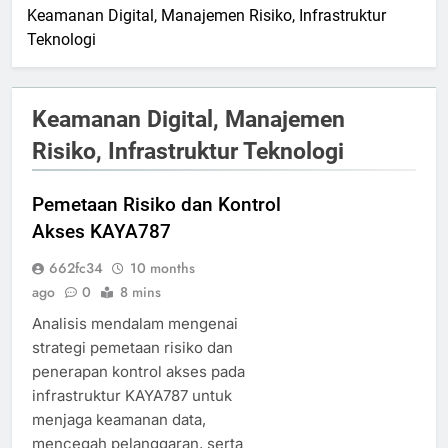
Keamanan Digital, Manajemen Risiko, Infrastruktur
Teknologi
Keamanan Digital, Manajemen
Risiko, Infrastruktur Teknologi
Pemetaan Risiko dan Kontrol
Akses KAYA787
662fc34
10 months
ago
0
8 mins
Analisis mendalam mengenai
strategi pemetaan risiko dan
penerapan kontrol akses pada
infrastruktur KAYA787 untuk
menjaga keamanan data,
mencegah pelanggaran, serta