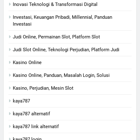
Inovasi Teknologi & Transformasi Digital
Investasi, Keuangan Pribadi, Millennial, Panduan
Investasi
Judi Online, Permainan Slot, Platform Slot
Judi Slot Online, Teknologi Perjudian, Platform Judi
Kasino Online
Kasino Online, Panduan, Masalah Login, Solusi
Kasino, Perjudian, Mesin Slot
kaya787
kaya787 alternatif
kaya787 link alternatif
kaya787 login