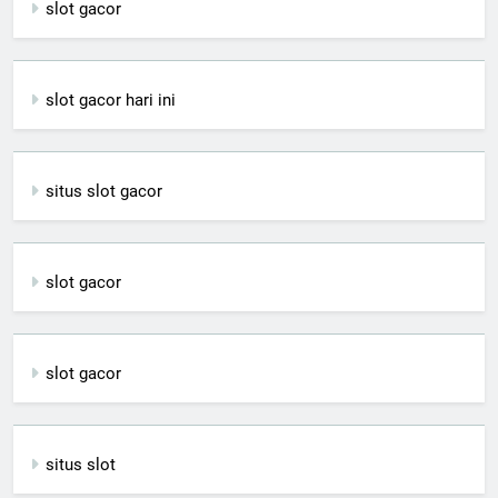
slot gacor
slot gacor hari ini
situs slot gacor
slot gacor
slot gacor
situs slot