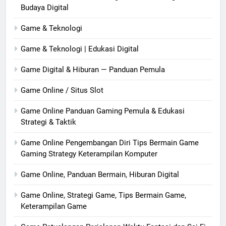
Budaya Digital
Game & Teknologi
Game & Teknologi | Edukasi Digital
Game Digital & Hiburan — Panduan Pemula
Game Online / Situs Slot
Game Online Panduan Gaming Pemula & Edukasi
Strategi & Taktik
Game Online Pengembangan Diri Tips Bermain Game
Gaming Strategy Keterampilan Komputer
Game Online, Panduan Bermain, Hiburan Digital
Game Online, Strategi Game, Tips Bermain Game,
Keterampilan Game