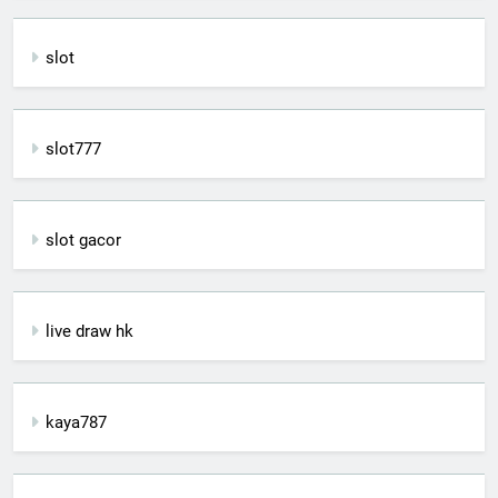
slot
slot777
slot gacor
live draw hk
kaya787