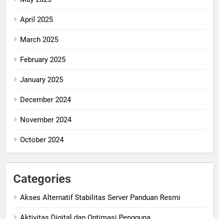
April 2025
March 2025
February 2025
January 2025
December 2024
November 2024
October 2024
Categories
Akses Alternatif Stabilitas Server Panduan Resmi
Aktivitas Digital dan Optimasi Pengguna