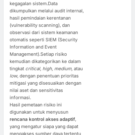
kegagalan sistem.Data
dikumpulkan melalui audit internal,
hasil pemindaian kerentanan
(vulnerability scanning), dan
observasi dari sistem keamanan
otomatis seperti SIEM (Security
Information and Event
Management).Setiap risiko
kemudian dikategorikan ke dalam
tingkat
critical, high, medium,
atau
low
, dengan penentuan prioritas
mitigasi yang disesuaikan dengan
nilai aset dan sensitivitas
informasi.
Hasil pemetaan risiko ini
digunakan untuk menyusun
rencana kontrol akses adaptif
,
yang mengatur siapa yang dapat
mengakses sumber daya tertentu