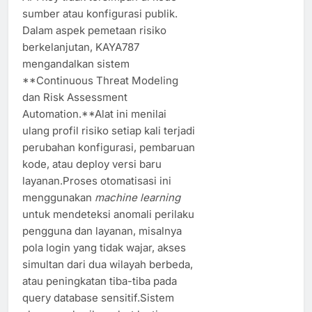
sumber atau konfigurasi publik.
Dalam aspek pemetaan risiko
berkelanjutan, KAYA787
mengandalkan sistem
**Continuous Threat Modeling
dan Risk Assessment
Automation.**Alat ini menilai
ulang profil risiko setiap kali terjadi
perubahan konfigurasi, pembaruan
kode, atau deploy versi baru
layanan.Proses otomatisasi ini
menggunakan
machine learning
untuk mendeteksi anomali perilaku
pengguna dan layanan, misalnya
pola login yang tidak wajar, akses
simultan dari dua wilayah berbeda,
atau peningkatan tiba-tiba pada
query database sensitif.Sistem