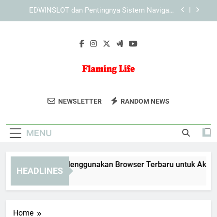
Skip
LEBAH4D dan Pentingnya Sistem Navigasi yang
to
Mudah Dipahami
content
KAYA787 dan Pentingnya Sistem Navigasi yang
Mudah Dipahami
LEBAH4D Login Menggunakan Browser Terbaru
untuk Akses yang Lebih Optimal
EDWINSLOT dan Pentingnya Sistem Navigasi
yang Mudah Dipahami
Flaming Life
Temukan Inspirasi Gaya Hidup Yang
LEBAH4D dan Pentingnya Sistem Navigasi yang
NEWSLETTER
RANDOM NEWS
Mudah Dipahami
Positif Di Flaming Life. Untuk Hidup
KAYA787 dan Pentingnya Sistem Navigasi yang
Yang Lebih Bermakna Dan
Mudah Dipahami
MENU
Menyenangkan.
BAH4D Login Menggunakan Browser Terbaru untuk Akses yan
HEADLINES
Weeks Ago
Home