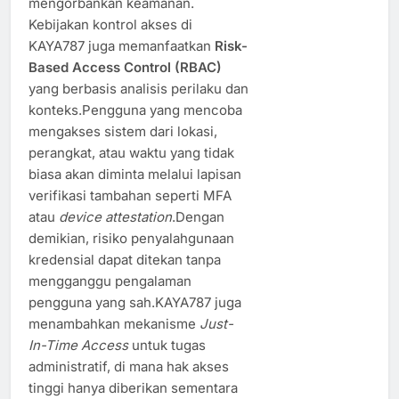
mengorbankan keamanan.
Kebijakan kontrol akses di
KAYA787 juga memanfaatkan
Risk-
Based Access Control (RBAC)
yang berbasis analisis perilaku dan
konteks.Pengguna yang mencoba
mengakses sistem dari lokasi,
perangkat, atau waktu yang tidak
biasa akan diminta melalui lapisan
verifikasi tambahan seperti MFA
atau
device attestation
.Dengan
demikian, risiko penyalahgunaan
kredensial dapat ditekan tanpa
mengganggu pengalaman
pengguna yang sah.KAYA787 juga
menambahkan mekanisme
Just-
In-Time Access
untuk tugas
administratif, di mana hak akses
tinggi hanya diberikan sementara