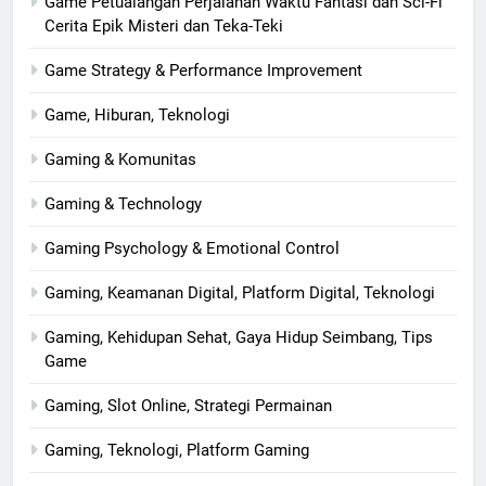
Game Petualangan Perjalanan Waktu Fantasi dan Sci-Fi
Cerita Epik Misteri dan Teka-Teki
Game Strategy & Performance Improvement
Game, Hiburan, Teknologi
Gaming & Komunitas
Gaming & Technology
Gaming Psychology & Emotional Control
Gaming, Keamanan Digital, Platform Digital, Teknologi
Gaming, Kehidupan Sehat, Gaya Hidup Seimbang, Tips
Game
Gaming, Slot Online, Strategi Permainan
Gaming, Teknologi, Platform Gaming