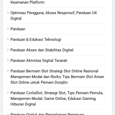
Keamanan Platform
Optimasi Pengguna, Akses Responsif, Panduan UX
Digital
Panduan
Panduan & Edukasi Teknologi
Panduan Akses dan Stabilitas Digital
Panduan Aktivitas Digital Terarah
Panduan Bermain Slot Strategi Slot Online Rasional
Manajemen Modal dan Risiko Tips Bermain Slot Aman
Slot Online untuk Pemain Disiplin
Panduan CorlaSlot, Strategi Slot, Tips Pemain Pemula,
Manajemen Modal, Game Online, Edukasi Gaming,
Hiburan Digital
Panduan Digital dan Pengalaman Pengguna