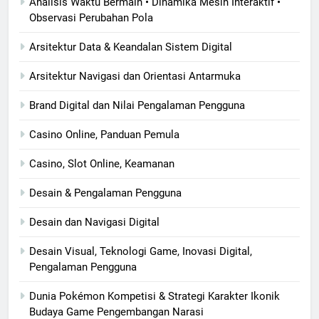
Analisis Waktu Bermain • Dinamika Mesin Interaktif •
Observasi Perubahan Pola
Arsitektur Data & Keandalan Sistem Digital
Arsitektur Navigasi dan Orientasi Antarmuka
Brand Digital dan Nilai Pengalaman Pengguna
Casino Online, Panduan Pemula
Casino, Slot Online, Keamanan
Desain & Pengalaman Pengguna
Desain dan Navigasi Digital
Desain Visual, Teknologi Game, Inovasi Digital,
Pengalaman Pengguna
Dunia Pokémon Kompetisi & Strategi Karakter Ikonik
Budaya Game Pengembangan Narasi