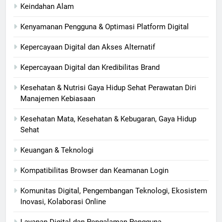
Keindahan Alam
Kenyamanan Pengguna & Optimasi Platform Digital
Kepercayaan Digital dan Akses Alternatif
Kepercayaan Digital dan Kredibilitas Brand
Kesehatan & Nutrisi Gaya Hidup Sehat Perawatan Diri
Manajemen Kebiasaan
Kesehatan Mata, Kesehatan & Kebugaran, Gaya Hidup
Sehat
Keuangan & Teknologi
Kompatibilitas Browser dan Keamanan Login
Komunitas Digital, Pengembangan Teknologi, Ekosistem
Inovasi, Kolaborasi Online