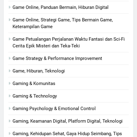
Game Online, Panduan Bermain, Hiburan Digital
Game Online, Strategi Game, Tips Bermain Game,
Keterampilan Game
Game Petualangan Perjalanan Waktu Fantasi dan Sci-Fi
Cerita Epik Misteri dan Teka-Teki
Game Strategy & Performance Improvement
Game, Hiburan, Teknologi
Gaming & Komunitas
Gaming & Technology
Gaming Psychology & Emotional Control
Gaming, Keamanan Digital, Platform Digital, Teknologi
Gaming, Kehidupan Sehat, Gaya Hidup Seimbang, Tips