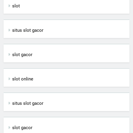
slot
situs slot gacor
slot gacor
slot online
situs slot gacor
slot gacor