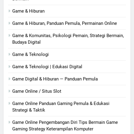
Game & Hiburan
Game & Hiburan, Panduan Pemula, Permainan Online
Game & Komunitas, Psikologi Pemain, Strategi Bermain,
Budaya Digital
Game & Teknologi
Game & Teknologi | Edukasi Digital
Game Digital & Hiburan — Panduan Pemula
Game Online / Situs Slot
Game Online Panduan Gaming Pemula & Edukasi
Strategi & Taktik
Game Online Pengembangan Diri Tips Bermain Game
Gaming Strategy Keterampilan Komputer