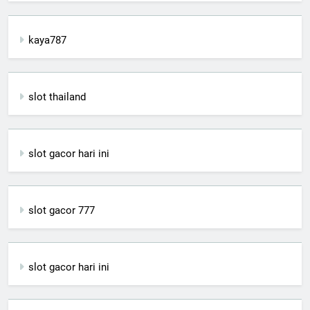
kaya787
slot thailand
slot gacor hari ini
slot gacor 777
slot gacor hari ini