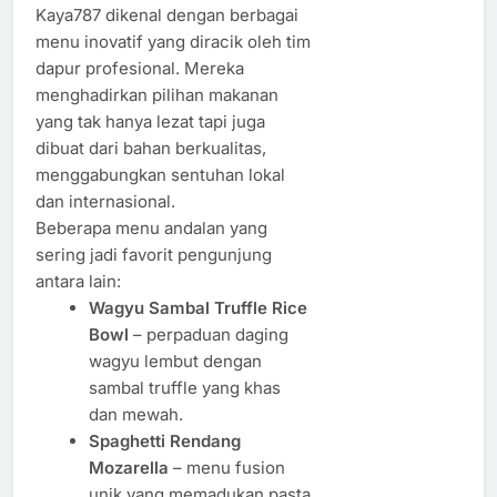
Kaya787 dikenal dengan berbagai
menu inovatif yang diracik oleh tim
dapur profesional. Mereka
menghadirkan pilihan makanan
yang tak hanya lezat tapi juga
dibuat dari bahan berkualitas,
menggabungkan sentuhan lokal
dan internasional.
Beberapa menu andalan yang
sering jadi favorit pengunjung
antara lain:
Wagyu Sambal Truffle Rice
Bowl
– perpaduan daging
wagyu lembut dengan
sambal truffle yang khas
dan mewah.
Spaghetti Rendang
Mozarella
– menu fusion
unik yang memadukan pasta