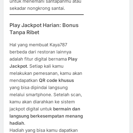
untuk menemani santapanmu atau
sekadar nongkrong santai.
Play Jackpot Harian: Bonus
Tanpa Ribet
Hal yang membuat Kaya787
berbeda dari restoran lainnya
adalah fitur digital bernama
Play
Jackpot
. Setiap kali kamu
melakukan pemesanan, kamu akan
mendapatkan
QR code khusus
yang bisa dipindai langsung
melalui smartphone. Setelah scan,
kamu akan diarahkan ke sistem
jackpot digital untuk
bermain dan
langsung berkesempatan menang
hadiah
.
Hadiah yang bisa kamu dapatkan