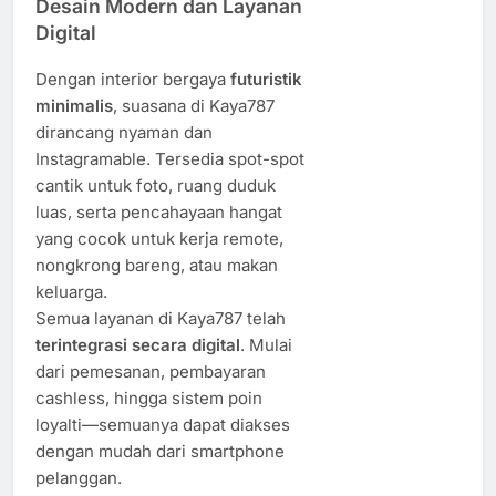
Desain Modern dan Layanan
Digital
Dengan interior bergaya
futuristik
minimalis
, suasana di Kaya787
dirancang nyaman dan
Instagramable. Tersedia spot-spot
cantik untuk foto, ruang duduk
luas, serta pencahayaan hangat
yang cocok untuk kerja remote,
nongkrong bareng, atau makan
keluarga.
Semua layanan di Kaya787 telah
terintegrasi secara digital
. Mulai
dari pemesanan, pembayaran
cashless, hingga sistem poin
loyalti—semuanya dapat diakses
dengan mudah dari smartphone
pelanggan.