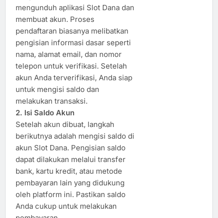
mengunduh aplikasi Slot Dana dan
membuat akun. Proses
pendaftaran biasanya melibatkan
pengisian informasi dasar seperti
nama, alamat email, dan nomor
telepon untuk verifikasi. Setelah
akun Anda terverifikasi, Anda siap
untuk mengisi saldo dan
melakukan transaksi.
2. Isi Saldo Akun
Setelah akun dibuat, langkah
berikutnya adalah mengisi saldo di
akun Slot Dana. Pengisian saldo
dapat dilakukan melalui transfer
bank, kartu kredit, atau metode
pembayaran lain yang didukung
oleh platform ini. Pastikan saldo
Anda cukup untuk melakukan
pembayaran.