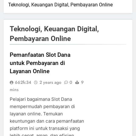
Teknologi, Keuangan Digital, Pembayaran Online
Teknologi, Keuangan Digital,
Pembayaran Online
Pemanfaatan Slot Dana
untuk Pembayaran di
Layanan Online
662fc34
2 years ago
0
9
mins
Pelajari bagaimana Slot Dana
mempermudah pembayaran di
layanan online. Temukan
keuntungan dan cara pemanfaatan
platform ini untuk transaksi yang
lebih cepat, aman, dan efisien.