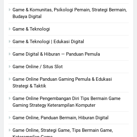
Game & Komunitas, Psikologi Pemain, Strategi Bermain,
Budaya Digital
Game & Teknologi
Game & Teknologi | Edukasi Digital
Game Digital & Hiburan — Panduan Pemula
Game Online / Situs Slot
Game Online Panduan Gaming Pemula & Edukasi
Strategi & Taktik
Game Online Pengembangan Diri Tips Bermain Game
Gaming Strategy Keterampilan Komputer
Game Online, Panduan Bermain, Hiburan Digital
Game Online, Strategi Game, Tips Bermain Game,