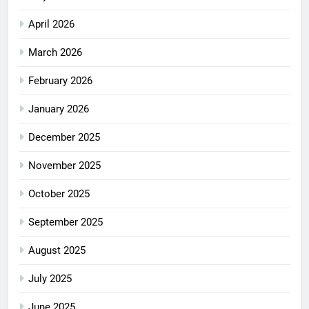
April 2026
March 2026
February 2026
January 2026
December 2025
November 2025
October 2025
September 2025
August 2025
July 2025
June 2025