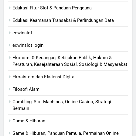
Edukasi Fitur Slot & Panduan Pengguna
Edukasi Keamanan Transaksi & Perlindungan Data
edwinslot
edwinslot login
Ekonomi & Keuangan, Kebijakan Publik, Hukum &
Peraturan, Kesejahteraan Sosial, Sosiologi & Masyarakat
Ekosistem dan Efisiensi Digital
Filosofi Alam
Gambling, Slot Machines, Online Casino, Strategi
Bermain
Game & Hiburan
Game & Hiburan, Panduan Pemula, Permainan Online