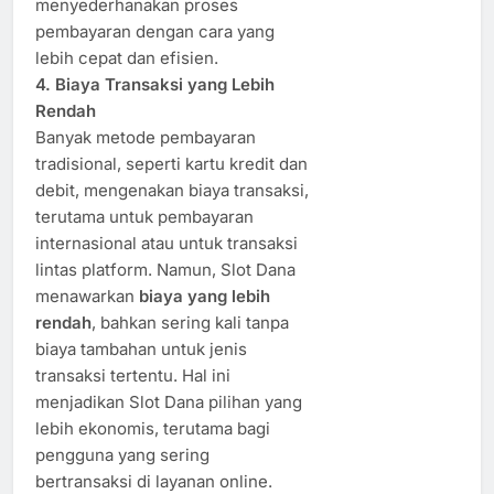
menyederhanakan proses
pembayaran dengan cara yang
lebih cepat dan efisien.
4. Biaya Transaksi yang Lebih
Rendah
Banyak metode pembayaran
tradisional, seperti kartu kredit dan
debit, mengenakan biaya transaksi,
terutama untuk pembayaran
internasional atau untuk transaksi
lintas platform. Namun, Slot Dana
menawarkan
biaya yang lebih
rendah
, bahkan sering kali tanpa
biaya tambahan untuk jenis
transaksi tertentu. Hal ini
menjadikan Slot Dana pilihan yang
lebih ekonomis, terutama bagi
pengguna yang sering
bertransaksi di layanan online.