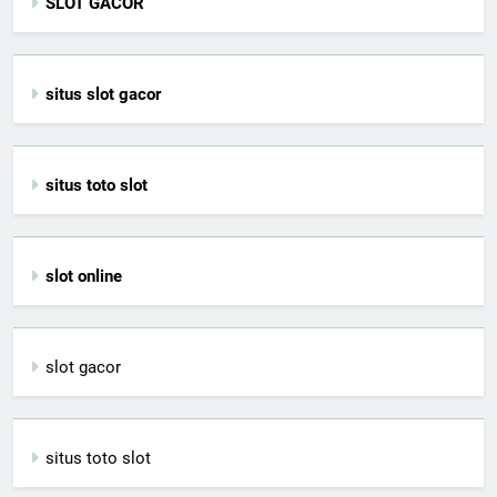
SLOT GACOR
situs slot gacor
situs toto slot
slot online
slot gacor
situs toto slot