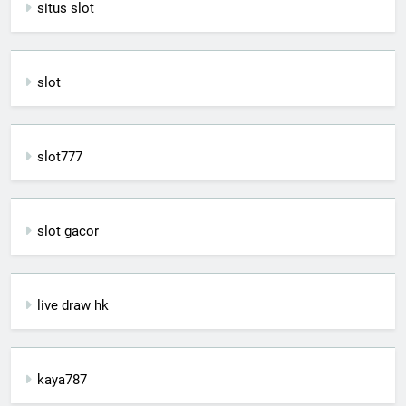
situs slot
slot
slot777
slot gacor
live draw hk
kaya787