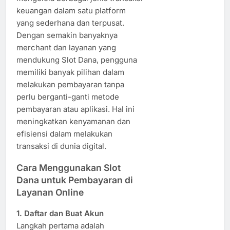
keuangan dalam satu platform
yang sederhana dan terpusat.
Dengan semakin banyaknya
merchant dan layanan yang
mendukung Slot Dana, pengguna
memiliki banyak pilihan dalam
melakukan pembayaran tanpa
perlu berganti-ganti metode
pembayaran atau aplikasi. Hal ini
meningkatkan kenyamanan dan
efisiensi dalam melakukan
transaksi di dunia digital.
Cara Menggunakan Slot
Dana untuk Pembayaran di
Layanan Online
1. Daftar dan Buat Akun
Langkah pertama adalah