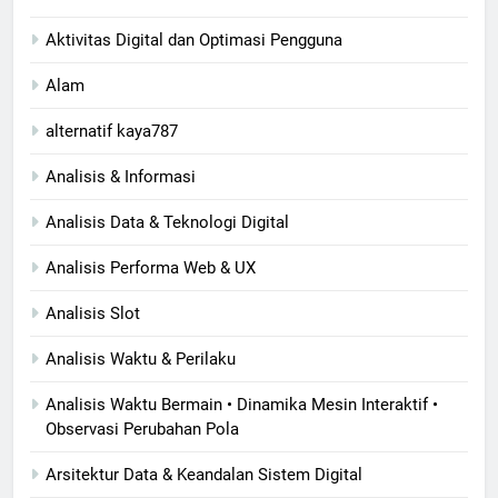
Aktivitas Digital dan Optimasi Pengguna
Alam
alternatif kaya787
Analisis & Informasi
Analisis Data & Teknologi Digital
Analisis Performa Web & UX
Analisis Slot
Analisis Waktu & Perilaku
Analisis Waktu Bermain • Dinamika Mesin Interaktif •
Observasi Perubahan Pola
Arsitektur Data & Keandalan Sistem Digital