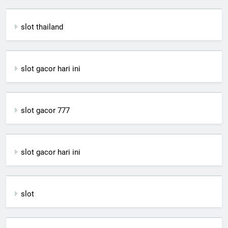
slot thailand
slot gacor hari ini
slot gacor 777
slot gacor hari ini
slot