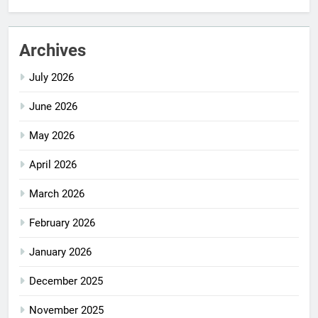
Archives
July 2026
June 2026
May 2026
April 2026
March 2026
February 2026
January 2026
December 2025
November 2025