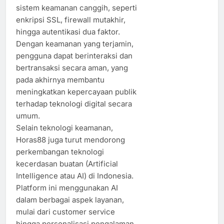
sistem keamanan canggih, seperti
enkripsi SSL, firewall mutakhir,
hingga autentikasi dua faktor.
Dengan keamanan yang terjamin,
pengguna dapat berinteraksi dan
bertransaksi secara aman, yang
pada akhirnya membantu
meningkatkan kepercayaan publik
terhadap teknologi digital secara
umum.
Selain teknologi keamanan,
Horas88 juga turut mendorong
perkembangan teknologi
kecerdasan buatan (Artificial
Intelligence atau AI) di Indonesia.
Platform ini menggunakan AI
dalam berbagai aspek layanan,
mulai dari customer service
hingga personalisasi pengalaman