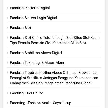
Panduan Platform Digital
Panduan Sistem Login Digital
Panduan Slot
Panduan Slot Online Tutorial Login Slot Situs Slot Resmi
Tips Pemula Bermain Slot Keamanan Akun Slot
Panduan Stabilitas Akses Digital
Panduan Teknologi & Akses Akun
Panduan Troubleshooting Akses Optimasi Browser dan
Perangkat Stabilitas Jaringan Pengguna Keamanan dan
Manajemen Session Pengalaman Pengguna Digital
Panduan, Judi Online
Parenting · Fashion Anak · Gaya Hidup