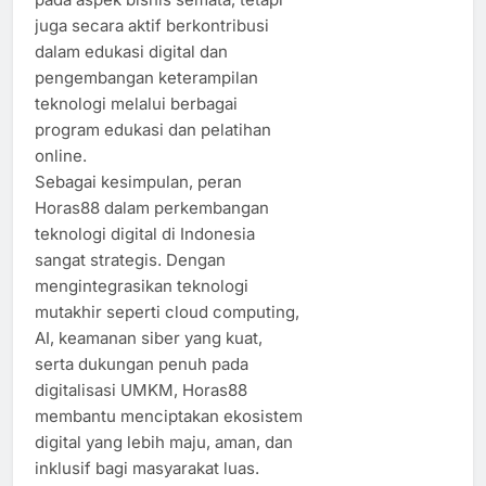
juga secara aktif berkontribusi
dalam edukasi digital dan
pengembangan keterampilan
teknologi melalui berbagai
program edukasi dan pelatihan
online.
Sebagai kesimpulan, peran
Horas88 dalam perkembangan
teknologi digital di Indonesia
sangat strategis. Dengan
mengintegrasikan teknologi
mutakhir seperti cloud computing,
AI, keamanan siber yang kuat,
serta dukungan penuh pada
digitalisasi UMKM, Horas88
membantu menciptakan ekosistem
digital yang lebih maju, aman, dan
inklusif bagi masyarakat luas.