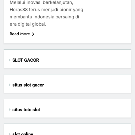
Melalui inovasi berkelanjutan,
Horas88 terus menjadi pionir yang
membantu Indonesia bersaing di
era digital global.
Read More
SLOT GACOR
situs slot gacor
situs toto slot
slot online