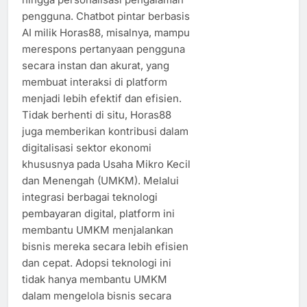
pengguna. Chatbot pintar berbasis
AI milik Horas88, misalnya, mampu
merespons pertanyaan pengguna
secara instan dan akurat, yang
membuat interaksi di platform
menjadi lebih efektif dan efisien.
Tidak berhenti di situ, Horas88
juga memberikan kontribusi dalam
digitalisasi sektor ekonomi
khususnya pada Usaha Mikro Kecil
dan Menengah (UMKM). Melalui
integrasi berbagai teknologi
pembayaran digital, platform ini
membantu UMKM menjalankan
bisnis mereka secara lebih efisien
dan cepat. Adopsi teknologi ini
tidak hanya membantu UMKM
dalam mengelola bisnis secara