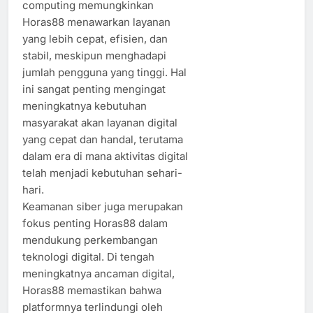
computing memungkinkan
Horas88 menawarkan layanan
yang lebih cepat, efisien, dan
stabil, meskipun menghadapi
jumlah pengguna yang tinggi. Hal
ini sangat penting mengingat
meningkatnya kebutuhan
masyarakat akan layanan digital
yang cepat dan handal, terutama
dalam era di mana aktivitas digital
telah menjadi kebutuhan sehari-
hari.
Keamanan siber juga merupakan
fokus penting Horas88 dalam
mendukung perkembangan
teknologi digital. Di tengah
meningkatnya ancaman digital,
Horas88 memastikan bahwa
platformnya terlindungi oleh