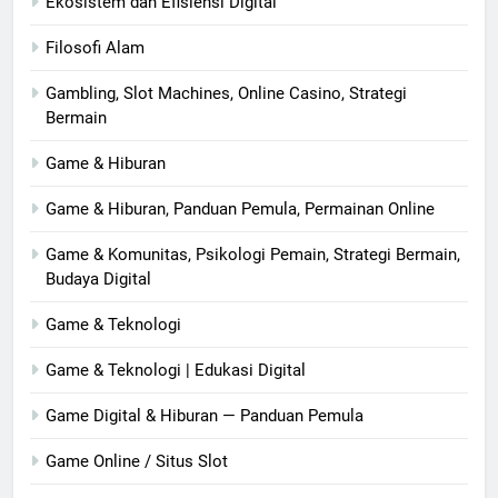
Ekosistem dan Efisiensi Digital
Filosofi Alam
Gambling, Slot Machines, Online Casino, Strategi
Bermain
Game & Hiburan
Game & Hiburan, Panduan Pemula, Permainan Online
Game & Komunitas, Psikologi Pemain, Strategi Bermain,
Budaya Digital
Game & Teknologi
Game & Teknologi | Edukasi Digital
Game Digital & Hiburan — Panduan Pemula
Game Online / Situs Slot