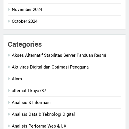
November 2024
October 2024
Categories
Akses Alternatif Stabilitas Server Panduan Resmi
Aktivitas Digital dan Optimasi Pengguna
Alam
alternatif kaya787
Analisis & Informasi
Analisis Data & Teknologi Digital
Analisis Performa Web & UX