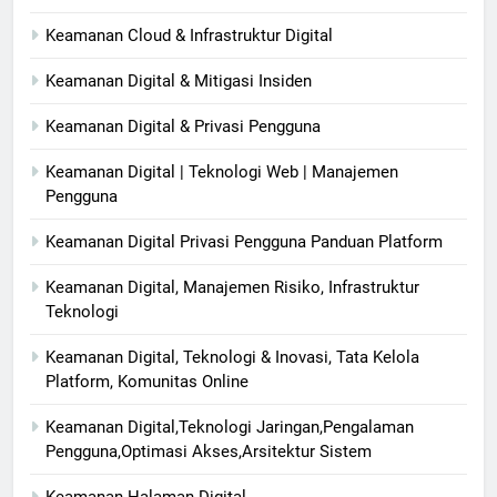
Keamanan Cloud & Infrastruktur Digital
Keamanan Digital & Mitigasi Insiden
Keamanan Digital & Privasi Pengguna
Keamanan Digital | Teknologi Web | Manajemen
Pengguna
Keamanan Digital Privasi Pengguna Panduan Platform
Keamanan Digital, Manajemen Risiko, Infrastruktur
Teknologi
Keamanan Digital, Teknologi & Inovasi, Tata Kelola
Platform, Komunitas Online
Keamanan Digital,Teknologi Jaringan,Pengalaman
Pengguna,Optimasi Akses,Arsitektur Sistem
Keamanan Halaman Digital