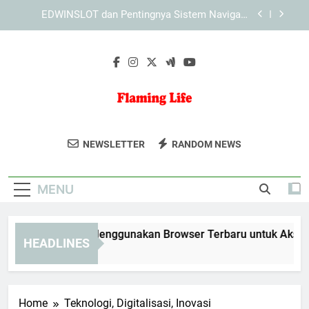
Skip
LEBAH4D dan Pentingnya Sistem Navigasi yang
to
Mudah Dipahami
content
KAYA787 dan Pentingnya Sistem Navigasi yang
Mudah Dipahami
LEBAH4D Login Menggunakan Browser Terbaru
untuk Akses yang Lebih Optimal
EDWINSLOT dan Pentingnya Sistem Navigasi
yang Mudah Dipahami
Flaming Life
Temukan Inspirasi Gaya Hidup Yang
LEBAH4D dan Pentingnya Sistem Navigasi yang
NEWSLETTER
RANDOM NEWS
Mudah Dipahami
Positif Di Flaming Life. Untuk Hidup
KAYA787 dan Pentingnya Sistem Navigasi yang
Yang Lebih Bermakna Dan
Mudah Dipahami
MENU
Menyenangkan.
BAH4D Login Menggunakan Browser Terbaru untuk Akses yan
HEADLINES
Weeks Ago
Home
Teknologi, Digitalisasi, Inovasi