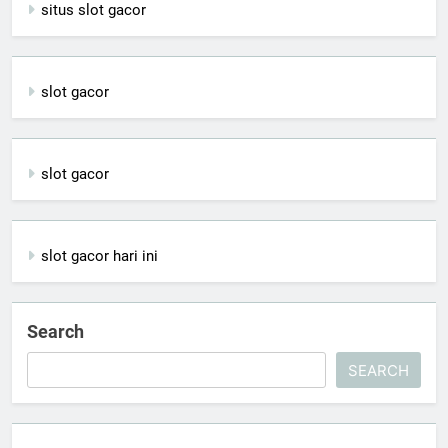
situs slot gacor
slot gacor
slot gacor
slot gacor hari ini
Search
SEARCH