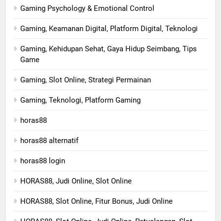
Gaming Psychology & Emotional Control
Gaming, Keamanan Digital, Platform Digital, Teknologi
Gaming, Kehidupan Sehat, Gaya Hidup Seimbang, Tips
Game
Gaming, Slot Online, Strategi Permainan
Gaming, Teknologi, Platform Gaming
horas88
horas88 alternatif
horas88 login
HORAS88, Judi Online, Slot Online
HORAS88, Slot Online, Fitur Bonus, Judi Online