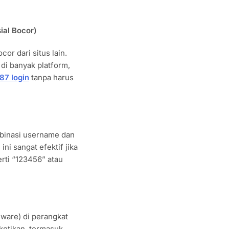
ial Bocor)
or dari situs lain.
di banyak platform,
7 login
tanpa harus
binasi username dan
i sangat efektif jika
ti “123456” atau
ware) di perangkat
ketikan, termasuk