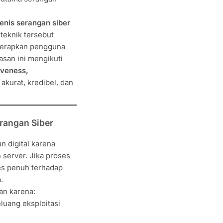
jenis serangan siber
teknik tersebut
iterapkan pengguna
asan ini mengikuti
iveness,
akurat, kredibel, dan
rangan Siber
n digital karena
 server. Jika proses
ses penuh terhadap
.
an karena:
luang eksploitasi