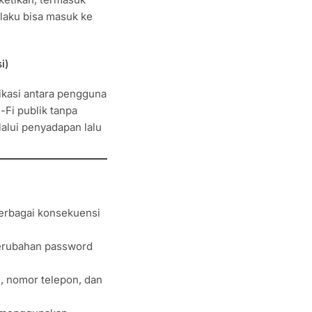
laku bisa masuk ke
i)
ikasi antara pengguna
-Fi publik tanpa
lalui penyadapan lalu
erbagai konsekuensi
erubahan password
l, nomor telepon, dan