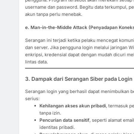
username dan password. Begitu data terkumpul, pe
akun tanpa perlu menebak.
e.
Man-in-the-Middle Attack (Penyadapan Koneks
Serangan ini terjadi ketika pelaku mencegat komun
dan server. Jika pengguna login melalui jaringan Wi
enkripsi, kredensial dapat dengan mudah dicuri me
lintas data.
3. Dampak dari Serangan Siber pada Login
Serangan login yang berhasil dapat menimbulkan b
serius:
Kehilangan akses akun pribadi
, termasuk p
tanpa izin.
Pencurian data sensitif
, seperti alamat emai
identitas pribadi.