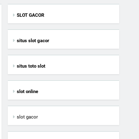
SLOT GACOR
situs slot gacor
situs toto slot
slot online
slot gacor