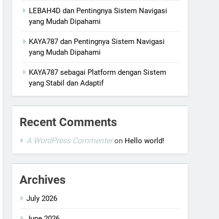
LEBAH4D dan Pentingnya Sistem Navigasi
yang Mudah Dipahami
KAYA787 dan Pentingnya Sistem Navigasi
yang Mudah Dipahami
KAYA787 sebagai Platform dengan Sistem
yang Stabil dan Adaptif
Recent Comments
A WordPress Commenter
on
Hello world!
Archives
July 2026
June 2026