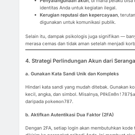
Penyalahgunaan akun
, di mana pelaku bis
identitas Anda untuk kegiatan ilegal.
Kerugian reputasi dan kepercayaan
, teruta
digunakan untuk komunikasi publik.
Selain itu, dampak psikologis juga signifikan — b
merasa cemas dan tidak aman setelah menjadi korb
4. Strategi Perlindungan Akun dari Serang
a. Gunakan Kata Sandi Unik dan Kompleks
Hindari kata sandi yang mudah ditebak. Gunakan ko
kecil, angka, dan simbol. Misalnya,
P0kEm0n!787$
daripada
.
pokemon787
b. Aktifkan Autentikasi Dua Faktor (2FA)
Dengan 2FA, setiap login akan membutuhkan kode