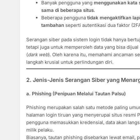
Banyak pengguna yang
menggunakan kata s
sama di beberapa situs
.
Beberapa pengguna
tidak mengaktifkan la
tambahan
seperti autentikasi dua faktor (2FA
Serangan siber pada sistem login tidak hanya bert
tetapi juga untuk memperoleh data yang bisa dijual d
(
dark web
). Oleh karena itu, memahami ancaman sej
langkah krusial untuk perlindungan diri.
2. Jenis-Jenis Serangan Siber yang Menar
a.
Phishing (Penipuan Melalui Tautan Palsu)
Phishing merupakan salah satu metode paling um
halaman login tiruan yang menyerupai situs resmi
pengguna memasukkan kredensial, data akan langsu
milik pelaku.
Biasanya, tautan phishing disebarkan lewat email, 