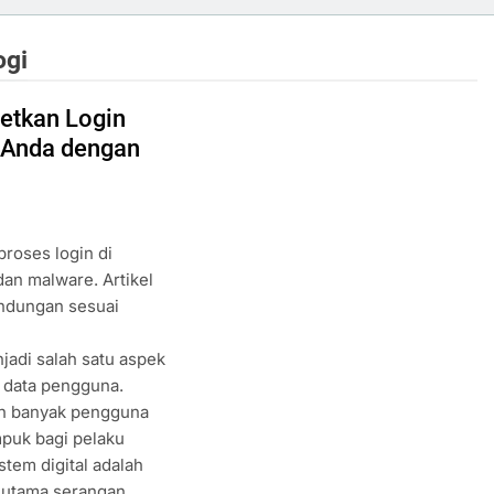
ogi
etkan Login
 Anda dengan
roses login di
dan malware. Artikel
indungan sesuai
jadi salah satu aspek
s data pengguna.
eh banyak pengguna
mpuk bagi pelaku
istem digital adalah
 utama serangan