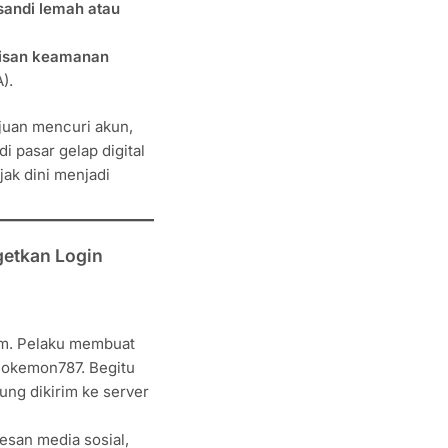
andi lemah atau
pisan keamanan
).
ujuan mencuri akun,
i pasar gelap digital
ak dini menjadi
getkan Login
um. Pelaku membuat
 Pokemon787. Begitu
ng dikirim ke server
pesan media sosial,