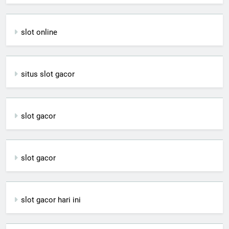
slot online
situs slot gacor
slot gacor
slot gacor
slot gacor hari ini