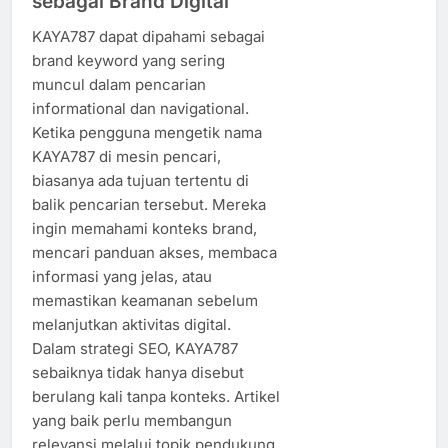
sebagai Brand Digital
KAYA787 dapat dipahami sebagai
brand keyword yang sering
muncul dalam pencarian
informational dan navigational.
Ketika pengguna mengetik nama
KAYA787 di mesin pencari,
biasanya ada tujuan tertentu di
balik pencarian tersebut. Mereka
ingin memahami konteks brand,
mencari panduan akses, membaca
informasi yang jelas, atau
memastikan keamanan sebelum
melanjutkan aktivitas digital.
Dalam strategi SEO, KAYA787
sebaiknya tidak hanya disebut
berulang kali tanpa konteks. Artikel
yang baik perlu membangun
relevansi melalui topik pendukung