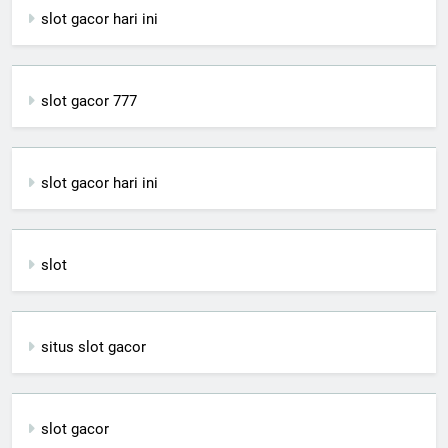
slot gacor hari ini
slot gacor 777
slot gacor hari ini
slot
situs slot gacor
slot gacor