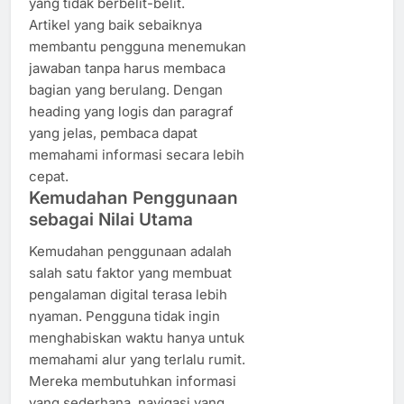
yang tidak berbelit-belit.
Artikel yang baik sebaiknya
membantu pengguna menemukan
jawaban tanpa harus membaca
bagian yang berulang. Dengan
heading yang logis dan paragraf
yang jelas, pembaca dapat
memahami informasi secara lebih
cepat.
Kemudahan Penggunaan
sebagai Nilai Utama
Kemudahan penggunaan adalah
salah satu faktor yang membuat
pengalaman digital terasa lebih
nyaman. Pengguna tidak ingin
menghabiskan waktu hanya untuk
memahami alur yang terlalu rumit.
Mereka membutuhkan informasi
yang sederhana, navigasi yang