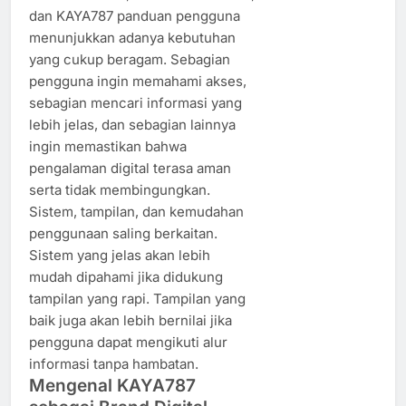
dan KAYA787 panduan pengguna
menunjukkan adanya kebutuhan
yang cukup beragam. Sebagian
pengguna ingin memahami akses,
sebagian mencari informasi yang
lebih jelas, dan sebagian lainnya
ingin memastikan bahwa
pengalaman digital terasa aman
serta tidak membingungkan.
Sistem, tampilan, dan kemudahan
penggunaan saling berkaitan.
Sistem yang jelas akan lebih
mudah dipahami jika didukung
tampilan yang rapi. Tampilan yang
baik juga akan lebih bernilai jika
pengguna dapat mengikuti alur
informasi tanpa hambatan.
Mengenal KAYA787