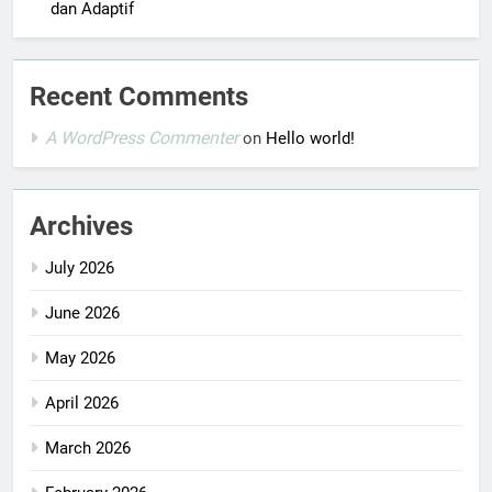
dan Adaptif
Recent Comments
A WordPress Commenter
on
Hello world!
Archives
July 2026
June 2026
May 2026
April 2026
March 2026