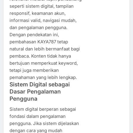
seperti sistem digital, tampilan
responsif, keamanan akun,
informasi valid, navigasi mudah,
dan pengalaman pengguna.
Dengan pendekatan ini,
pembahasan KAYA787 tetap
natural dan lebih bermanfaat bagi
pembaca. Konten tidak hanya
bertujuan memperkuat keyword,
tetapi juga memberikan
pemahaman yang lebih lengkap.
Sistem Digital sebagai
Dasar Pengalaman
Pengguna
Sistem digital berperan sebagai
fondasi dalam pengalaman
pengguna. Jika sistem dijelaskan
dengan cara yang mudah