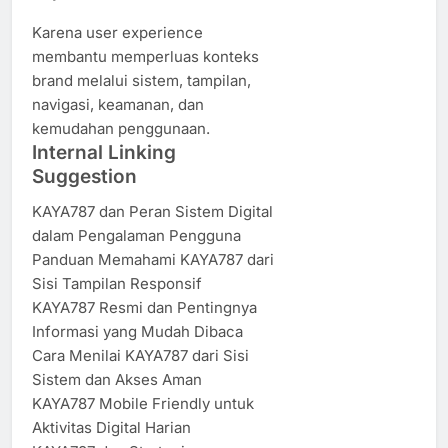
Karena user experience
membantu memperluas konteks
brand melalui sistem, tampilan,
navigasi, keamanan, dan
kemudahan penggunaan.
Internal Linking
Suggestion
KAYA787 dan Peran Sistem Digital
dalam Pengalaman Pengguna
Panduan Memahami KAYA787 dari
Sisi Tampilan Responsif
KAYA787 Resmi dan Pentingnya
Informasi yang Mudah Dibaca
Cara Menilai KAYA787 dari Sisi
Sistem dan Akses Aman
KAYA787 Mobile Friendly untuk
Aktivitas Digital Harian