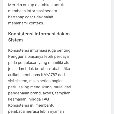
Mereka cukup diarahkan untuk
membaca informasi secara
bertahap agar tidak salah
memahami konteks.
Konsistensi Informasi dalam
Sistem
Konsistensi informasi juga penting.
Pengguna biasanya lebih percaya
pada penjelasan yang memiliki alur
jelas dan tidak berubah-ubah. Jika
artikel membahas KAYA787 dari
sisi sistem, maka setiap bagian
perlu saling mendukung, mulai dari
pengenalan brand, akses, tampilan,
keamanan, hingga FAQ.
Konsistensi ini membantu
pembaca merasa lebih nyaman