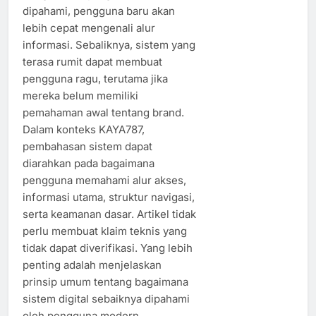
dipahami, pengguna baru akan
lebih cepat mengenali alur
informasi. Sebaliknya, sistem yang
terasa rumit dapat membuat
pengguna ragu, terutama jika
mereka belum memiliki
pemahaman awal tentang brand.
Dalam konteks KAYA787,
pembahasan sistem dapat
diarahkan pada bagaimana
pengguna memahami alur akses,
informasi utama, struktur navigasi,
serta keamanan dasar. Artikel tidak
perlu membuat klaim teknis yang
tidak dapat diverifikasi. Yang lebih
penting adalah menjelaskan
prinsip umum tentang bagaimana
sistem digital sebaiknya dipahami
oleh pengguna modern.