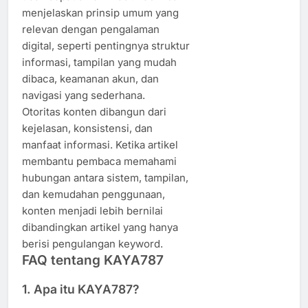
menjelaskan prinsip umum yang
relevan dengan pengalaman
digital, seperti pentingnya struktur
informasi, tampilan yang mudah
dibaca, keamanan akun, dan
navigasi yang sederhana.
Otoritas konten dibangun dari
kejelasan, konsistensi, dan
manfaat informasi. Ketika artikel
membantu pembaca memahami
hubungan antara sistem, tampilan,
dan kemudahan penggunaan,
konten menjadi lebih bernilai
dibandingkan artikel yang hanya
berisi pengulangan keyword.
FAQ tentang KAYA787
1. Apa itu KAYA787?