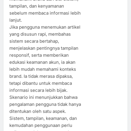
tampilan, dan kenyamanan
sebelum membaca informasi lebih
lanjut.
Jika pengguna menemukan artikel
yang disusun rapi, membahas
sistem secara bertahap,
menjelaskan pentingnya tampilan
responsif, serta memberikan
edukasi keamanan akun, ia akan
lebih mudah memahami konteks
brand. Ia tidak merasa dipaksa,
tetapi dibantu untuk membaca
informasi secara lebih bijak.
Skenario ini menunjukkan bahwa
pengalaman pengguna tidak hanya
ditentukan oleh satu aspek.
Sistem, tampilan, keamanan, dan
kemudahan penggunaan perlu