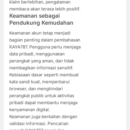
klaim berlebihan, pengalaman
membaca akan terasa lebih positif.
Keamanan sebagai
Pendukung Kemudahan
Keamanan akun tetap menjadi
bagian penting dalam pembahasan
KAYA787. Pengguna perlu menjaga
data pribadi, menggunakan
perangkat yang aman, dan tidak
membagikan informasi sensitif.
Kebiasaan dasar seperti membuat
kata sandi kuat, memperbarui
browser, dan menghindari
perangkat publik untuk aktivitas
pribadi dapat membantu menjaga
kenyamanan digital.
Keamanan juga berkaitan dengan
validasi informasi. Pencarian