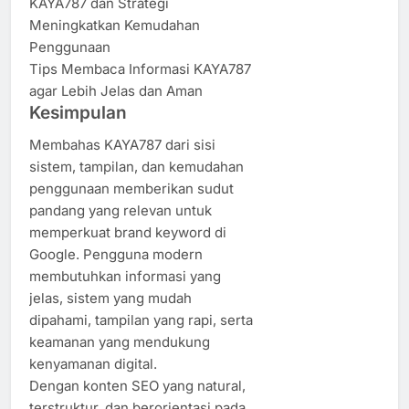
KAYA787 dan Strategi
Meningkatkan Kemudahan
Penggunaan
Tips Membaca Informasi KAYA787
agar Lebih Jelas dan Aman
Kesimpulan
Membahas KAYA787 dari sisi
sistem, tampilan, dan kemudahan
penggunaan memberikan sudut
pandang yang relevan untuk
memperkuat brand keyword di
Google. Pengguna modern
membutuhkan informasi yang
jelas, sistem yang mudah
dipahami, tampilan yang rapi, serta
keamanan yang mendukung
kenyamanan digital.
Dengan konten SEO yang natural,
terstruktur, dan berorientasi pada