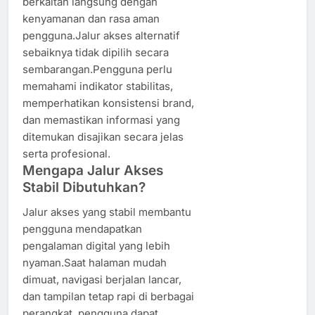
berkaitan langsung dengan
kenyamanan dan rasa aman
pengguna.Jalur akses alternatif
sebaiknya tidak dipilih secara
sembarangan.Pengguna perlu
memahami indikator stabilitas,
memperhatikan konsistensi brand,
dan memastikan informasi yang
ditemukan disajikan secara jelas
serta profesional.
Mengapa Jalur Akses
Stabil Dibutuhkan?
Jalur akses yang stabil membantu
pengguna mendapatkan
pengalaman digital yang lebih
nyaman.Saat halaman mudah
dimuat, navigasi berjalan lancar,
dan tampilan tetap rapi di berbagai
perangkat, pengguna dapat