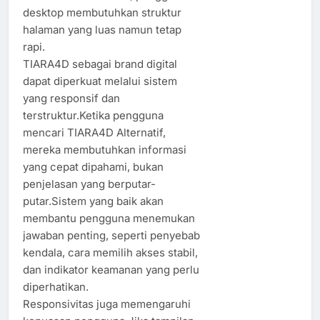
desktop membutuhkan struktur
halaman yang luas namun tetap
rapi.
TIARA4D sebagai brand digital
dapat diperkuat melalui sistem
yang responsif dan
terstruktur.Ketika pengguna
mencari TIARA4D Alternatif,
mereka membutuhkan informasi
yang cepat dipahami, bukan
penjelasan yang berputar-
putar.Sistem yang baik akan
membantu pengguna menemukan
jawaban penting, seperti penyebab
kendala, cara memilih akses stabil,
dan indikator keamanan yang perlu
diperhatikan.
Responsivitas juga memengaruhi