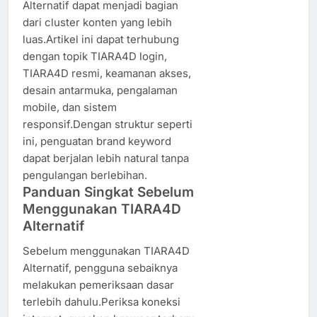
Alternatif dapat menjadi bagian
dari cluster konten yang lebih
luas.Artikel ini dapat terhubung
dengan topik TIARA4D login,
TIARA4D resmi, keamanan akses,
desain antarmuka, pengalaman
mobile, dan sistem
responsif.Dengan struktur seperti
ini, penguatan brand keyword
dapat berjalan lebih natural tanpa
pengulangan berlebihan.
Panduan Singkat Sebelum
Menggunakan TIARA4D
Alternatif
Sebelum menggunakan TIARA4D
Alternatif, pengguna sebaiknya
melakukan pemeriksaan dasar
terlebih dahulu.Periksa koneksi