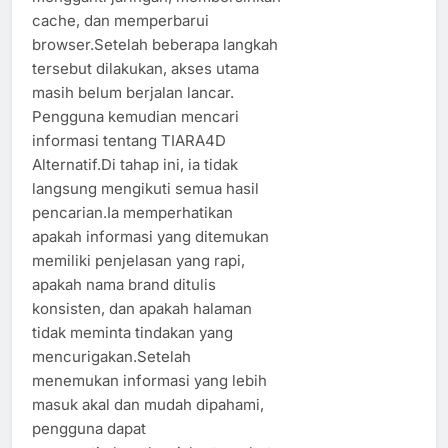
cache, dan memperbarui
browser.Setelah beberapa langkah
tersebut dilakukan, akses utama
masih belum berjalan lancar.
Pengguna kemudian mencari
informasi tentang TIARA4D
Alternatif.Di tahap ini, ia tidak
langsung mengikuti semua hasil
pencarian.Ia memperhatikan
apakah informasi yang ditemukan
memiliki penjelasan yang rapi,
apakah nama brand ditulis
konsisten, dan apakah halaman
tidak meminta tindakan yang
mencurigakan.Setelah
menemukan informasi yang lebih
masuk akal dan mudah dipahami,
pengguna dapat