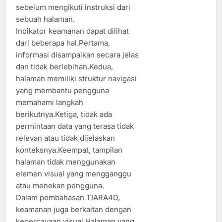
sebelum mengikuti instruksi dari
sebuah halaman.
Indikator keamanan dapat dilihat
dari beberapa hal.Pertama,
informasi disampaikan secara jelas
dan tidak berlebihan.Kedua,
halaman memiliki struktur navigasi
yang membantu pengguna
memahami langkah
berikutnya.Ketiga, tidak ada
permintaan data yang terasa tidak
relevan atau tidak dijelaskan
konteksnya.Keempat, tampilan
halaman tidak menggunakan
elemen visual yang mengganggu
atau menekan pengguna.
Dalam pembahasan TIARA4D,
keamanan juga berkaitan dengan
kepercayaan visual.Halaman yang