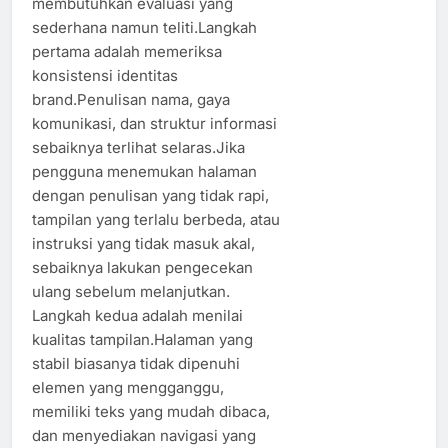
membutuhkan evaluasi yang
sederhana namun teliti.Langkah
pertama adalah memeriksa
konsistensi identitas
brand.Penulisan nama, gaya
komunikasi, dan struktur informasi
sebaiknya terlihat selaras.Jika
pengguna menemukan halaman
dengan penulisan yang tidak rapi,
tampilan yang terlalu berbeda, atau
instruksi yang tidak masuk akal,
sebaiknya lakukan pengecekan
ulang sebelum melanjutkan.
Langkah kedua adalah menilai
kualitas tampilan.Halaman yang
stabil biasanya tidak dipenuhi
elemen yang mengganggu,
memiliki teks yang mudah dibaca,
dan menyediakan navigasi yang