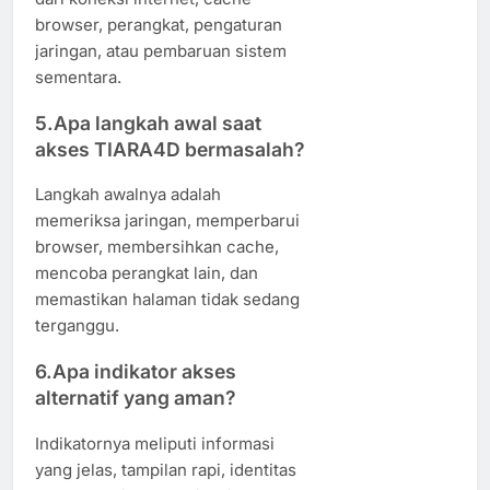
browser, perangkat, pengaturan
jaringan, atau pembaruan sistem
sementara.
5.Apa langkah awal saat
akses TIARA4D bermasalah?
Langkah awalnya adalah
memeriksa jaringan, memperbarui
browser, membersihkan cache,
mencoba perangkat lain, dan
memastikan halaman tidak sedang
terganggu.
6.Apa indikator akses
alternatif yang aman?
Indikatornya meliputi informasi
yang jelas, tampilan rapi, identitas