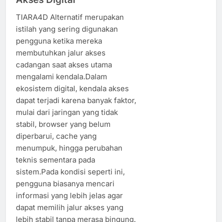
TIARA4D Alternatif merupakan
istilah yang sering digunakan
pengguna ketika mereka
membutuhkan jalur akses
cadangan saat akses utama
mengalami kendala.Dalam
ekosistem digital, kendala akses
dapat terjadi karena banyak faktor,
mulai dari jaringan yang tidak
stabil, browser yang belum
diperbarui, cache yang
menumpuk, hingga perubahan
teknis sementara pada
sistem.Pada kondisi seperti ini,
pengguna biasanya mencari
informasi yang lebih jelas agar
dapat memilih jalur akses yang
lebih stabil tanpa merasa bingung.