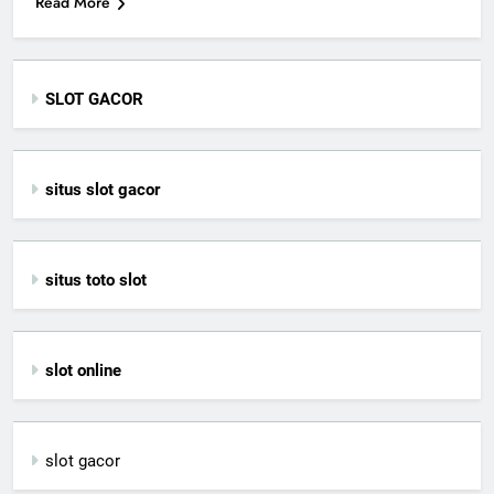
Read More
SLOT GACOR
situs slot gacor
situs toto slot
slot online
slot gacor