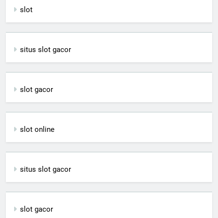
slot
situs slot gacor
slot gacor
slot online
situs slot gacor
slot gacor