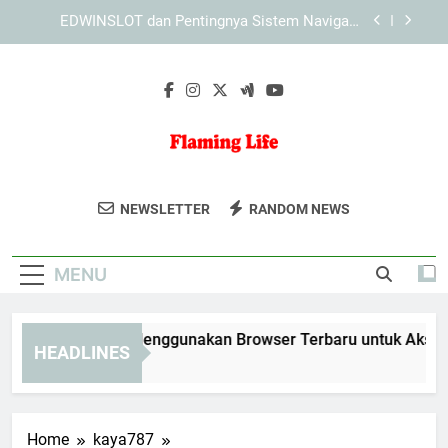
Skip
LEBAH4D dan Pentingnya Sistem Navigasi yang
to
Mudah Dipahami
content
KAYA787 dan Pentingnya Sistem Navigasi yang
Mudah Dipahami
LEBAH4D Login Menggunakan Browser Terbaru
untuk Akses yang Lebih Optimal
EDWINSLOT dan Pentingnya Sistem Navigasi
yang Mudah Dipahami
Flaming Life
Temukan Inspirasi Gaya Hidup Yang
LEBAH4D dan Pentingnya Sistem Navigasi yang
NEWSLETTER
RANDOM NEWS
Mudah Dipahami
Positif Di Flaming Life. Untuk Hidup
KAYA787 dan Pentingnya Sistem Navigasi yang
Yang Lebih Bermakna Dan
Mudah Dipahami
MENU
Menyenangkan.
BAH4D Login Menggunakan Browser Terbaru untuk Akses yan
HEADLINES
Week Ago
Home
kaya787