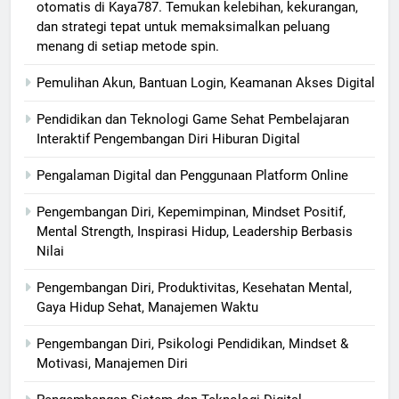
otomatis di Kaya787. Temukan kelebihan, kekurangan,
dan strategi tepat untuk memaksimalkan peluang
menang di setiap metode spin.
Pemulihan Akun, Bantuan Login, Keamanan Akses Digital
Pendidikan dan Teknologi Game Sehat Pembelajaran
Interaktif Pengembangan Diri Hiburan Digital
Pengalaman Digital dan Penggunaan Platform Online
Pengembangan Diri, Kepemimpinan, Mindset Positif,
Mental Strength, Inspirasi Hidup, Leadership Berbasis
Nilai
Pengembangan Diri, Produktivitas, Kesehatan Mental,
Gaya Hidup Sehat, Manajemen Waktu
Pengembangan Diri, Psikologi Pendidikan, Mindset &
Motivasi, Manajemen Diri