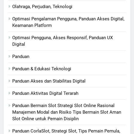
Olahraga, Perjudian, Teknologi
Optimasi Pengalaman Pengguna, Panduan Akses Digital,
Keamanan Platform
Optimasi Pengguna, Akses Responsif, Panduan UX
Digital
Panduan
Panduan & Edukasi Teknologi
Panduan Akses dan Stabilitas Digital
Panduan Aktivitas Digital Terarah
Panduan Bermain Slot Strategi Slot Online Rasional
Manajemen Modal dan Risiko Tips Bermain Slot Aman
Slot Online untuk Pemain Disiplin
Panduan CorlaSlot, Strategi Slot, Tips Pemain Pemula,