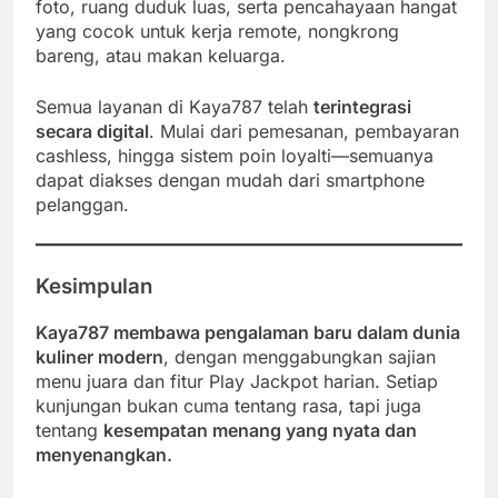
foto, ruang duduk luas, serta pencahayaan hangat
yang cocok untuk kerja remote, nongkrong
bareng, atau makan keluarga.
Semua layanan di Kaya787 telah
terintegrasi
secara digital
. Mulai dari pemesanan, pembayaran
cashless, hingga sistem poin loyalti—semuanya
dapat diakses dengan mudah dari smartphone
pelanggan.
Kesimpulan
Kaya787 membawa pengalaman baru dalam dunia
kuliner modern
, dengan menggabungkan sajian
menu juara dan fitur Play Jackpot harian. Setiap
kunjungan bukan cuma tentang rasa, tapi juga
tentang
kesempatan menang yang nyata dan
menyenangkan.