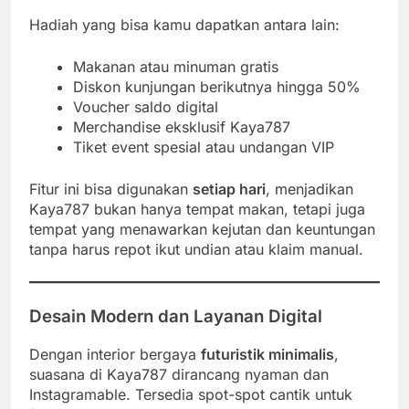
Hadiah yang bisa kamu dapatkan antara lain:
Makanan atau minuman gratis
Diskon kunjungan berikutnya hingga 50%
Voucher saldo digital
Merchandise eksklusif Kaya787
Tiket event spesial atau undangan VIP
Fitur ini bisa digunakan
setiap hari
, menjadikan
Kaya787 bukan hanya tempat makan, tetapi juga
tempat yang menawarkan kejutan dan keuntungan
tanpa harus repot ikut undian atau klaim manual.
Desain Modern dan Layanan Digital
Dengan interior bergaya
futuristik minimalis
,
suasana di Kaya787 dirancang nyaman dan
Instagramable. Tersedia spot-spot cantik untuk