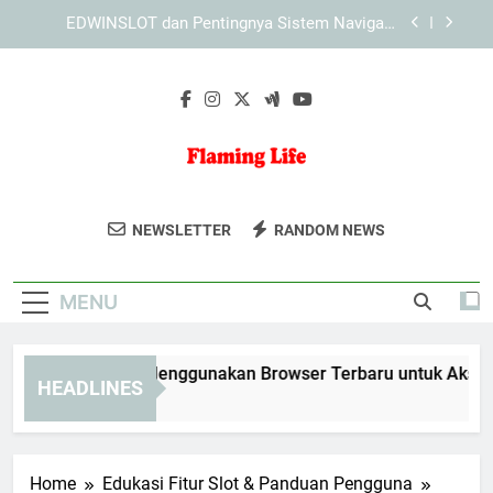
Skip
LEBAH4D dan Pentingnya Sistem Navigasi yang
to
Mudah Dipahami
content
KAYA787 dan Pentingnya Sistem Navigasi yang
Mudah Dipahami
LEBAH4D Login Menggunakan Browser Terbaru
untuk Akses yang Lebih Optimal
EDWINSLOT dan Pentingnya Sistem Navigasi
yang Mudah Dipahami
Flaming Life
Temukan Inspirasi Gaya Hidup Yang
LEBAH4D dan Pentingnya Sistem Navigasi yang
NEWSLETTER
RANDOM NEWS
Mudah Dipahami
Positif Di Flaming Life. Untuk Hidup
KAYA787 dan Pentingnya Sistem Navigasi yang
Yang Lebih Bermakna Dan
Mudah Dipahami
MENU
Menyenangkan.
EBAH4D Login Menggunakan Browser Terbaru untuk Akses ya
HEADLINES
 Weeks Ago
Home
Edukasi Fitur Slot & Panduan Pengguna