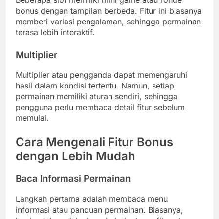
bonus dengan tampilan berbeda. Fitur ini biasanya
memberi variasi pengalaman, sehingga permainan
terasa lebih interaktif.
Multiplier
Multiplier atau pengganda dapat memengaruhi
hasil dalam kondisi tertentu. Namun, setiap
permainan memiliki aturan sendiri, sehingga
pengguna perlu membaca detail fitur sebelum
memulai.
Cara Mengenali Fitur Bonus
dengan Lebih Mudah
Baca Informasi Permainan
Langkah pertama adalah membaca menu
informasi atau panduan permainan. Biasanya,