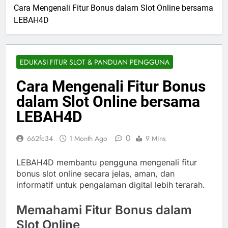
Cara Mengenali Fitur Bonus dalam Slot Online bersama
LEBAH4D
EDUKASI FITUR SLOT & PANDUAN PENGGUNA
Cara Mengenali Fitur Bonus
dalam Slot Online bersama
LEBAH4D
0
662fc34
1 Month Ago
9 Mins
LEBAH4D membantu pengguna mengenali fitur
bonus slot online secara jelas, aman, dan
informatif untuk pengalaman digital lebih terarah.
Memahami Fitur Bonus dalam
Slot Online