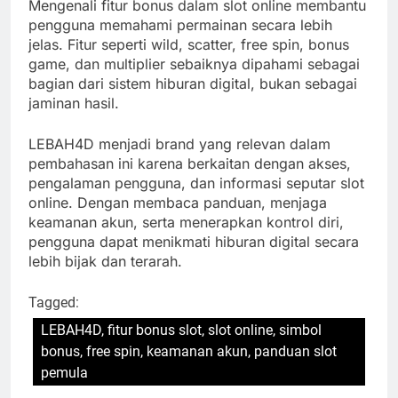
Mengenali fitur bonus dalam slot online membantu
pengguna memahami permainan secara lebih
jelas. Fitur seperti wild, scatter, free spin, bonus
game, dan multiplier sebaiknya dipahami sebagai
bagian dari sistem hiburan digital, bukan sebagai
jaminan hasil.
LEBAH4D menjadi brand yang relevan dalam
pembahasan ini karena berkaitan dengan akses,
pengalaman pengguna, dan informasi seputar slot
online. Dengan membaca panduan, menjaga
keamanan akun, serta menerapkan kontrol diri,
pengguna dapat menikmati hiburan digital secara
lebih bijak dan terarah.
Tagged:
LEBAH4D, fitur bonus slot, slot online, simbol
bonus, free spin, keamanan akun, panduan slot
pemula