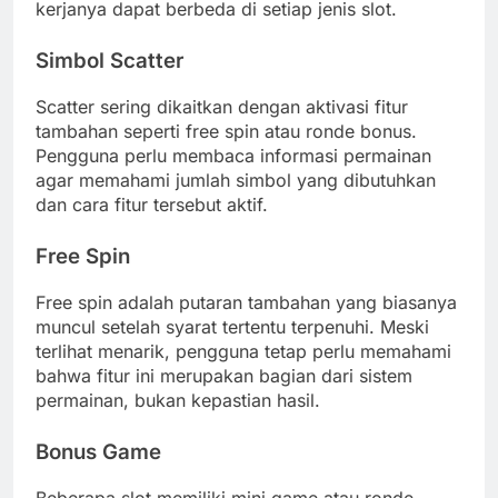
kerjanya dapat berbeda di setiap jenis slot.
Simbol Scatter
Scatter sering dikaitkan dengan aktivasi fitur
tambahan seperti free spin atau ronde bonus.
Pengguna perlu membaca informasi permainan
agar memahami jumlah simbol yang dibutuhkan
dan cara fitur tersebut aktif.
Free Spin
Free spin adalah putaran tambahan yang biasanya
muncul setelah syarat tertentu terpenuhi. Meski
terlihat menarik, pengguna tetap perlu memahami
bahwa fitur ini merupakan bagian dari sistem
permainan, bukan kepastian hasil.
Bonus Game
Beberapa slot memiliki mini game atau ronde