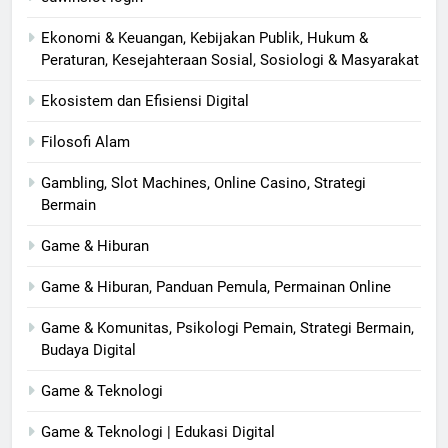
Ekonomi & Keuangan, Kebijakan Publik, Hukum &
Peraturan, Kesejahteraan Sosial, Sosiologi & Masyarakat
Ekosistem dan Efisiensi Digital
Filosofi Alam
Gambling, Slot Machines, Online Casino, Strategi
Bermain
Game & Hiburan
Game & Hiburan, Panduan Pemula, Permainan Online
Game & Komunitas, Psikologi Pemain, Strategi Bermain,
Budaya Digital
Game & Teknologi
Game & Teknologi | Edukasi Digital