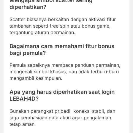
Mengapa simbol scatter sering
diperhatikan?
Scatter biasanya berkaitan dengan aktivasi fitur
tambahan seperti free spin atau bonus game,
tergantung aturan permainan.
Bagaimana cara memahami fitur bonus
bagi pemula?
Pemula sebaiknya membaca panduan permainan,
mengenali simbol khusus, dan tidak terburu-buru
mengambil kesimpulan.
Apa yang harus diperhatikan saat login
LEBAH4D?
Gunakan perangkat pribadi, koneksi stabil, dan
jaga kerahasiaan data akun agar pengalaman
tetap aman.