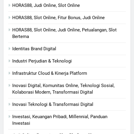
HORAS88, Judi Online, Slot Online
HORAS88, Slot Online, Fitur Bonus, Judi Online
HORAS88, Slot Online, Judi Online, Petualangan, Slot
Bertema
Identitas Brand Digital
Industri Perjudian & Teknologi
Infrastruktur Cloud & Kinerja Platform
Inovasi Digital, Komunitas Online, Teknologi Sosial,
Kolaborasi Modern, Transformasi Digital
Inovasi Teknologi & Transformasi Digital
Investasi, Keuangan Pribadi, Millennial, Panduan
Investasi