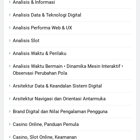
Analisis & Informasi
Analisis Data & Teknologi Digital
Analisis Performa Web & UX
Analisis Slot
Analisis Waktu & Perilaku
Analisis Waktu Bermain • Dinamika Mesin Interaktif •
Observasi Perubahan Pola
Arsitektur Data & Keandalan Sistem Digital
Arsitektur Navigasi dan Orientasi Antarmuka
Brand Digital dan Nilai Pengalaman Pengguna
Casino Online, Panduan Pemula
Casino, Slot Online, Keamanan