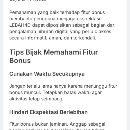
Pemahaman yang baik terhadap fitur bonus
membantu pengguna menjaga ekspektasi.
LEBAH4D dapat diposisikan sebagai bagian dari
pengalaman hiburan digital yang perlu diakses
secara informatif, aman, dan terkendali.
Tips Bijak Memahami Fitur
Bonus
Gunakan Waktu Secukupnya
Jangan terlalu lama hanya karena menunggu fitur
bonus muncul. Tetapkan batas waktu agar
aktivitas tetap seimbang.
Hindari Ekspektasi Berlebihan
Fitur bonus bukan jaminan. Anggap sebagai