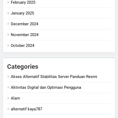
February 2025
January 2025
December 2024
November 2024
October 2024
Categories
Akses Alternatif Stabilitas Server Panduan Resmi
Aktivitas Digital dan Optimasi Pengguna
Alam
alternatif kaya787