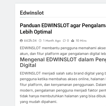
Edwinslot
Panduan EDWINSLOT agar Pengalam
Lebih Optimal
662fc34
1 Month Ago
0
10 Mins
EDWINSLOT membantu pengguna memahami akses,
akun, dan fitur platform agar pengalaman digital leb
Mengenal EDWINSLOT dalam Pen
Digital
EDWINSLOT menjadi salah satu brand digital yang b
pengguna ketika membahas akses online, halaman log
fitur platform, dan kenyamanan penggunaan. Dalam a
modern, pengalaman pengguna menjadi faktor pen
tidak hanya membutuhkan halaman yang bisa dibuka,
yang mudah dipahami.