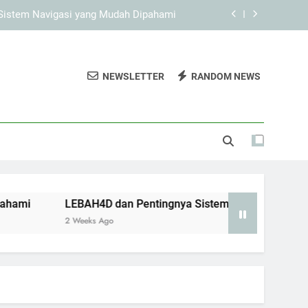
istem Navigasi yang Mudah Dipahami
Sistem Navigasi yang Mudah Dipahami
Sistem Navigasi yang Mudah Dipahami
NEWSLETTER
RANDOM NEWS
baru untuk Akses yang Lebih Optimal
up Yang Lebih Bermakna Dan Menyenangkan.
istem Navigasi yang Mudah Dipahami
Sistem Navigasi yang Mudah Dipahami
Sistem Navigasi yang Mudah Dipahami
LEBAH4D dan Pentingnya Sistem Navigasi yang Mudah Dipa
2 Weeks Ago