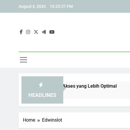
Skip
August 6, 2026
10:25:38 PM
to
content
Fla
Temukan I
r Terbaru untuk Akses yang Lebih Optimal
EDWINSLOT 
2 Weeks Ago
HEADLINES
Home
Edwinslot