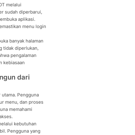
T melalui
r sudah diperbarui,
membuka aplikasi.
memastikan menu login
mbuka banyak halaman
 tidak diperlukan,
bahwa pengalaman
an kebiasaan
ngun dari
or utama. Pengguna
lur menu, dan proses
gguna memahami
akses.
elalui kebutuhan
abil. Pengguna yang