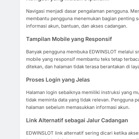
Navigasi menjadi dasar pengalaman pengguna. Men
membantu pengguna menemukan bagian penting sepe
informasi akun, bantuan, dan akses cadangan.
Tampilan Mobile yang Responsif
Banyak pengguna membuka EDWINSLOT melalui sm
mobile yang responsif membantu teks tetap terba
ditekan, dan halaman tidak terasa berantakan di laya
Proses Login yang Jelas
Halaman login sebaiknya memiliki instruksi yang 
tidak meminta data yang tidak relevan. Pengguna 
halaman sebelum memasukkan informasi akun.
Link Alternatif sebagai Jalur Cadangan
EDWINSLOT link alternatif sering dicari ketika ak