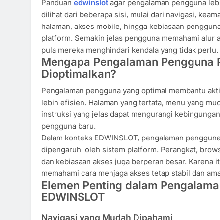
Panduan
edwinslot
agar pengalaman pengguna lebi
dilihat dari beberapa sisi, mulai dari navigasi, kea
halaman, akses mobile, hingga kebiasaan penggun
platform. Semakin jelas pengguna memahami alur 
pula mereka menghindari kendala yang tidak perlu.
Mengapa Pengalaman Pengguna P
Dioptimalkan?
Pengalaman pengguna yang optimal membantu aktivit
lebih efisien. Halaman yang tertata, menu yang mu
instruksi yang jelas dapat mengurangi kebingungan
pengguna baru.
Dalam konteks EDWINSLOT, pengalaman pengguna 
dipengaruhi oleh sistem platform. Perangkat, brows
dan kebiasaan akses juga berperan besar. Karena i
memahami cara menjaga akses tetap stabil dan ama
Elemen Penting dalam Pengalam
EDWINSLOT
Navigasi yang Mudah Dipahami