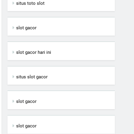
situs toto slot
slot gacor
slot gacor hari ini
situs slot gacor
slot gacor
slot gacor