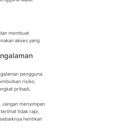
.
t dan membuat
unakan akses yang
engalaman
ngalaman pengguna.
imbulkan risiko.
gkat pribadi,
in. Jangan menyimpan
rlihat tidak rapi,
 sebaiknya hentikan