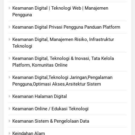
Keamanan Digital | Teknologi Web | Manajemen
Pengguna
Keamanan Digital Privasi Pengguna Panduan Platform
Keamanan Digital, Manajemen Risiko, Infrastruktur
Teknologi
Keamanan Digital, Teknologi & Inovasi, Tata Kelola
Platform, Komunitas Online
Keamanan Digital,Teknologi Jaringan,Pengalaman
Pengguna,Optimasi Akses,Arsitektur Sistem
Keamanan Halaman Digital
Keamanan Online / Edukasi Teknologi
Keamanan Sistem & Pengelolaan Data
Keindahan Alam