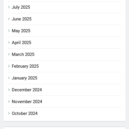
July 2025
June 2025
May 2025
April 2025
March 2025
February 2025
January 2025
December 2024
November 2024
October 2024