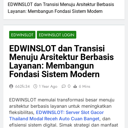
EDWINSLOT dan Transisi Menuju Arsitektur Berbasis
Layanan: Membangun Fondasi Sistem Modern
EDWINSLOT
EDWINSLOT LOGIN
EDWINSLOT dan Transisi
Menuju Arsitektur Berbasis
Layanan: Membangun
Fondasi Sistem Modern
0
662fc34
1 Year Ago
6 Mins
EDWINSLOT memulai transformasi besar menuju
arsitektur berbasis layanan untuk meningkatkan
fleksibilitas,
EDWINSLOT: Server Slot Gacor
Thailand Modal Receh Auto Cuan Banget
, dan
efisiensi sistem digital. Simak strategi dan manfaat