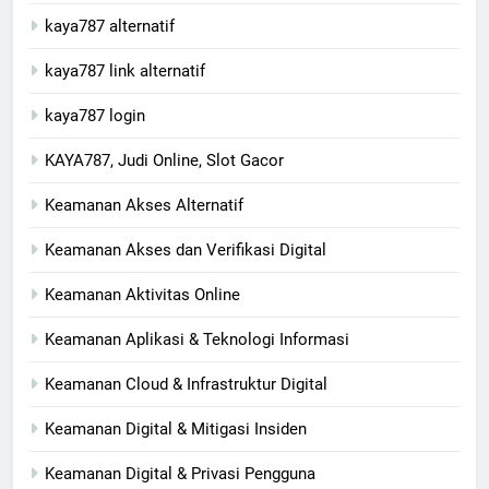
kaya787 alternatif
kaya787 link alternatif
kaya787 login
KAYA787, Judi Online, Slot Gacor
Keamanan Akses Alternatif
Keamanan Akses dan Verifikasi Digital
Keamanan Aktivitas Online
Keamanan Aplikasi & Teknologi Informasi
Keamanan Cloud & Infrastruktur Digital
Keamanan Digital & Mitigasi Insiden
Keamanan Digital & Privasi Pengguna