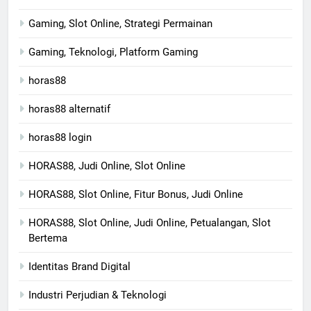
Gaming, Slot Online, Strategi Permainan
Gaming, Teknologi, Platform Gaming
horas88
horas88 alternatif
horas88 login
HORAS88, Judi Online, Slot Online
HORAS88, Slot Online, Fitur Bonus, Judi Online
HORAS88, Slot Online, Judi Online, Petualangan, Slot
Bertema
Identitas Brand Digital
Industri Perjudian & Teknologi