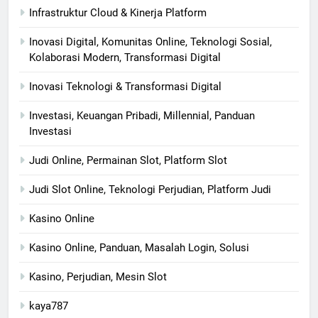
Infrastruktur Cloud & Kinerja Platform
Inovasi Digital, Komunitas Online, Teknologi Sosial,
Kolaborasi Modern, Transformasi Digital
Inovasi Teknologi & Transformasi Digital
Investasi, Keuangan Pribadi, Millennial, Panduan
Investasi
Judi Online, Permainan Slot, Platform Slot
Judi Slot Online, Teknologi Perjudian, Platform Judi
Kasino Online
Kasino Online, Panduan, Masalah Login, Solusi
Kasino, Perjudian, Mesin Slot
kaya787