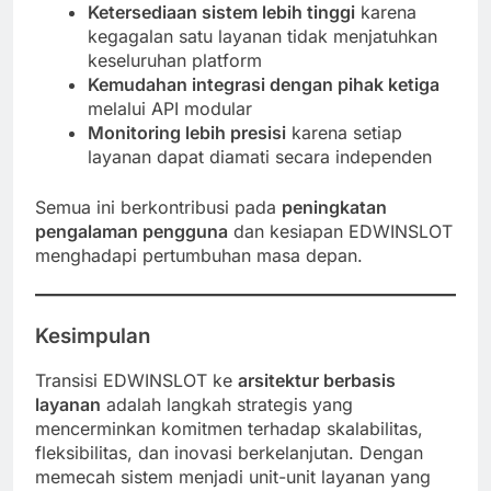
Ketersediaan sistem lebih tinggi
karena
kegagalan satu layanan tidak menjatuhkan
keseluruhan platform
Kemudahan integrasi dengan pihak ketiga
melalui API modular
Monitoring lebih presisi
karena setiap
layanan dapat diamati secara independen
Semua ini berkontribusi pada
peningkatan
pengalaman pengguna
dan kesiapan EDWINSLOT
menghadapi pertumbuhan masa depan.
Kesimpulan
Transisi EDWINSLOT ke
arsitektur berbasis
layanan
adalah langkah strategis yang
mencerminkan komitmen terhadap skalabilitas,
fleksibilitas, dan inovasi berkelanjutan. Dengan
memecah sistem menjadi unit-unit layanan yang