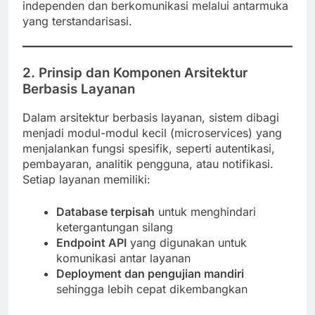
independen dan berkomunikasi melalui antarmuka
yang terstandarisasi.
2. Prinsip dan Komponen Arsitektur
Berbasis Layanan
Dalam arsitektur berbasis layanan, sistem dibagi
menjadi modul-modul kecil (microservices) yang
menjalankan fungsi spesifik, seperti autentikasi,
pembayaran, analitik pengguna, atau notifikasi.
Setiap layanan memiliki:
Database terpisah
untuk menghindari
ketergantungan silang
Endpoint API
yang digunakan untuk
komunikasi antar layanan
Deployment dan pengujian mandiri
sehingga lebih cepat dikembangkan