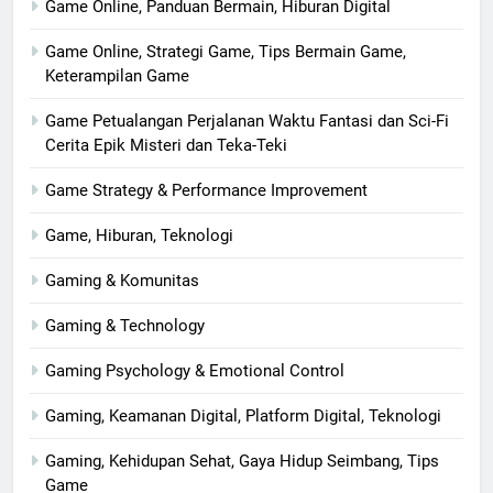
Game Online, Panduan Bermain, Hiburan Digital
Game Online, Strategi Game, Tips Bermain Game,
Keterampilan Game
Game Petualangan Perjalanan Waktu Fantasi dan Sci-Fi
Cerita Epik Misteri dan Teka-Teki
Game Strategy & Performance Improvement
Game, Hiburan, Teknologi
Gaming & Komunitas
Gaming & Technology
Gaming Psychology & Emotional Control
Gaming, Keamanan Digital, Platform Digital, Teknologi
Gaming, Kehidupan Sehat, Gaya Hidup Seimbang, Tips
Game