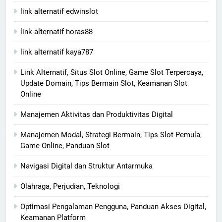
link alternatif edwinslot
link alternatif horas88
link alternatif kaya787
Link Alternatif, Situs Slot Online, Game Slot Terpercaya,
Update Domain, Tips Bermain Slot, Keamanan Slot
Online
Manajemen Aktivitas dan Produktivitas Digital
Manajemen Modal, Strategi Bermain, Tips Slot Pemula,
Game Online, Panduan Slot
Navigasi Digital dan Struktur Antarmuka
Olahraga, Perjudian, Teknologi
Optimasi Pengalaman Pengguna, Panduan Akses Digital,
Keamanan Platform