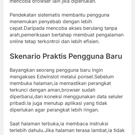
mencoba browser lain jika diperlukan.
Pendekatan sistematis membantu pengguna
menemukan penyebab dengan lebih
cepat.Daripada mencoba akses berulang tanpa
arah,pemeriksaan bertahap membuat pengalaman
online tetap terkontrol dan lebih efisien.
Skenario Praktis Pengguna Baru
Bayangkan seorang pengguna baru ingin
mengakses Edwinslot melalui ponsel.Sebelum
membuka halaman,ia memastikan perangkat
terkunci dengan aman,browser sudah
diperbarui,dan koneksi menggunakan data seluler
pribadi.Ia juga menutup aplikasi yang tidak
diperlukan agar perangkat lebih ringan.
Saat halaman terbuka,ia membaca instruksi
terlebih dahulu.Jika halaman terasa lambat,ia tidak