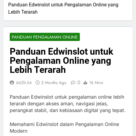
Panduan Edwinslot untuk Pengalaman Online yang
Lebih Terarah
PANDUAN PENGALAMAN ONLINE
Panduan Edwinslot untuk
Pengalaman Online yang
Lebih Terarah
0
662fc34
2 Months Ago
16 Mins
Panduan Edwinslot untuk pengalaman online lebih
terarah dengan akses aman, navigasi jelas,
perangkat stabil, dan kebiasaan digital yang tepat.
Memahami Edwinslot dalam Pengalaman Online
Modern