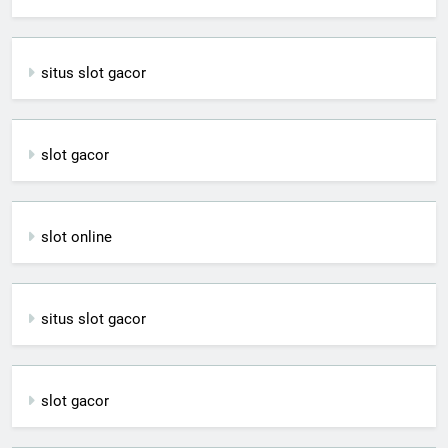
situs slot gacor
slot gacor
slot online
situs slot gacor
slot gacor