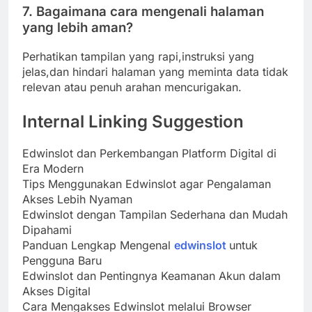
7. Bagaimana cara mengenali halaman
yang lebih aman?
Perhatikan tampilan yang rapi,instruksi yang
jelas,dan hindari halaman yang meminta data tidak
relevan atau penuh arahan mencurigakan.
Internal Linking Suggestion
Edwinslot dan Perkembangan Platform Digital di
Era Modern
Tips Menggunakan Edwinslot agar Pengalaman
Akses Lebih Nyaman
Edwinslot dengan Tampilan Sederhana dan Mudah
Dipahami
Panduan Lengkap Mengenal
edwinslot
untuk
Pengguna Baru
Edwinslot dan Pentingnya Keamanan Akun dalam
Akses Digital
Cara Mengakses Edwinslot melalui Browser