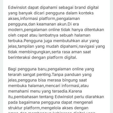
Edwinslot dapat dipahami sebagai brand digital
yang banyak dicari pengguna dalam konteks
akses,informasi platform,pengalaman
pengguna,dan keamanan akun.Di era
modern,pengalaman online tidak hanya ditentukan
oleh cepat atau lambatnya sebuah halaman
terbuka.Pengguna juga membutuhkan alur yang
jelas,tampilan yang mudah dipahami,navigasi yang
tidak membingungkan,serta rasa aman saat
berinteraksi dengan platform digital.
Bagi pengguna baru,pengalaman online yang
terarah sangat penting.Tanpa panduan yang
jelas,pengguna bisa merasa bingung saat
membuka halaman,mencari informasi,atau
memahami menu yang tersedia.Karena
itu,pembahasan tentang Edwinslot perlu diarahkan
pada bagaimana pengguna dapat mengenali
struktur platform,mengelola akses dengan