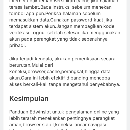
internet tidak lemah.Bersihkan cache jika halaman
terasa lambat.Baca instruksi sebelum menekan
tombol apa pun.Periksa halaman sebelum
memasukkan data.Gunakan password kuat jika
terdapat sistem akun.Jangan membagikan kode
verifikasi.Logout setelah selesai jika menggunakan
akun pada perangkat yang tidak sepenuhnya
pribadi.
Jika terjadi kendala,lakukan pemeriksaan secara
berurutan.Mulai dari
koneksi,browser,cache,perangkat,hingga data
akun.Cara ini lebih efektif dibanding mencoba
akses berkali-kali tanpa mengetahui penyebabnya.
Kesimpulan
Panduan Edwinslot untuk pengalaman online yang
lebih terarah menekankan pentingnya perangkat
aman,browser stabil,koneksi lancar,navigasi