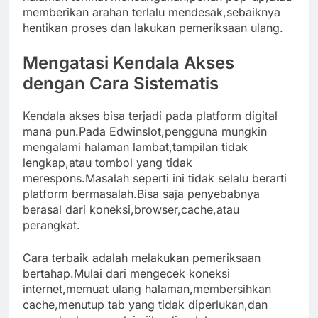
memberikan arahan terlalu mendesak,sebaiknya
hentikan proses dan lakukan pemeriksaan ulang.
Mengatasi Kendala Akses
dengan Cara Sistematis
Kendala akses bisa terjadi pada platform digital
mana pun.Pada Edwinslot,pengguna mungkin
mengalami halaman lambat,tampilan tidak
lengkap,atau tombol yang tidak
merespons.Masalah seperti ini tidak selalu berarti
platform bermasalah.Bisa saja penyebabnya
berasal dari koneksi,browser,cache,atau
perangkat.
Cara terbaik adalah melakukan pemeriksaan
bertahap.Mulai dari mengecek koneksi
internet,memuat ulang halaman,membersihkan
cache,menutup tab yang tidak diperlukan,dan