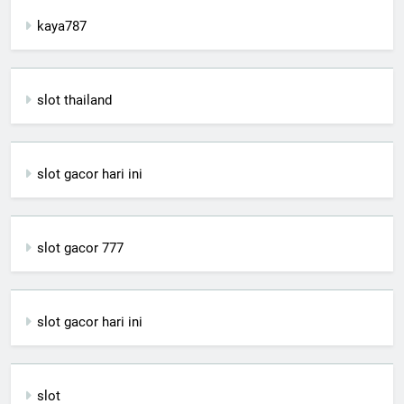
kaya787
slot thailand
slot gacor hari ini
slot gacor 777
slot gacor hari ini
slot