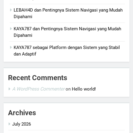
LEBAH4D dan Pentingnya Sistem Navigasi yang Mudah
Dipahami
KAYA787 dan Pentingnya Sistem Navigasi yang Mudah
Dipahami
KAYA787 sebagai Platform dengan Sistem yang Stabil
dan Adaptif
Recent Comments
A WordPress Commenter
on
Hello world!
Archives
July 2026