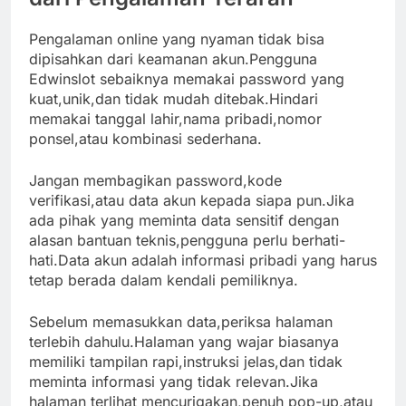
Pengalaman online yang nyaman tidak bisa
dipisahkan dari keamanan akun.Pengguna
Edwinslot sebaiknya memakai password yang
kuat,unik,dan tidak mudah ditebak.Hindari
memakai tanggal lahir,nama pribadi,nomor
ponsel,atau kombinasi sederhana.
Jangan membagikan password,kode
verifikasi,atau data akun kepada siapa pun.Jika
ada pihak yang meminta data sensitif dengan
alasan bantuan teknis,pengguna perlu berhati-
hati.Data akun adalah informasi pribadi yang harus
tetap berada dalam kendali pemiliknya.
Sebelum memasukkan data,periksa halaman
terlebih dahulu.Halaman yang wajar biasanya
memiliki tampilan rapi,instruksi jelas,dan tidak
meminta informasi yang tidak relevan.Jika
halaman terlihat mencurigakan,penuh pop-up,atau