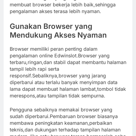
membuat browser bekerja lebih baik,sehingga
pengalaman akses terasa lebih nyaman.
Gunakan Browser yang
Mendukung Akses Nyaman
Browser memiliki peran penting dalam
pengalaman online Edwinslot.Browser yang
terbaru,ringan,dan stabil dapat membantu halaman
tampil lebih rapi serta
responsif.Sebaliknya,browser yang jarang
diperbarui atau terlalu banyak menyimpan data
lama dapat membuat halaman lambat,tombol tidak
merespons,atau tampilan tidak sempurna.
Pengguna sebaiknya memakai browser yang
sudah diperbarui.Pembaruan browser biasanya
membawa peningkatan keamanan,perbaikan
teknis,dan dukungan terhadap tampilan halaman