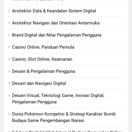
Arsitektur Data & Keandalan Sistem Digital
Arsitektur Navigasi dan Orientasi Antarmuka
Brand Digital dan Nilai Pengalaman Pengguna
Casino Online, Panduan Pemula
Casino, Slot Online, Keamanan
Desain & Pengalaman Pengguna
Desain dan Navigasi Digital
Desain Visual, Teknologi Game, Inovasi Digital,
Pengalaman Pengguna
Dunia Pokémon Kompetisi & Strategi Karakter Ikonik
Budaya Game Pengembangan Narasi