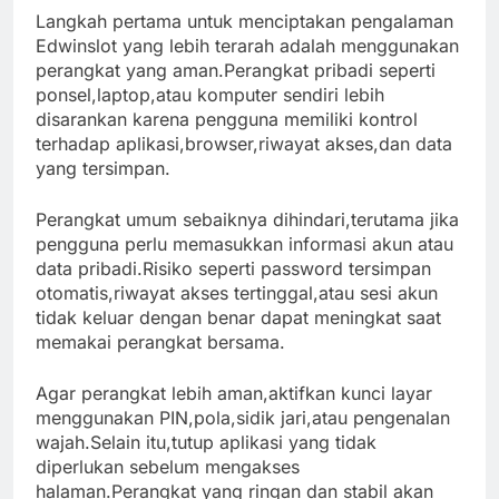
Langkah pertama untuk menciptakan pengalaman
Edwinslot yang lebih terarah adalah menggunakan
perangkat yang aman.Perangkat pribadi seperti
ponsel,laptop,atau komputer sendiri lebih
disarankan karena pengguna memiliki kontrol
terhadap aplikasi,browser,riwayat akses,dan data
yang tersimpan.
Perangkat umum sebaiknya dihindari,terutama jika
pengguna perlu memasukkan informasi akun atau
data pribadi.Risiko seperti password tersimpan
otomatis,riwayat akses tertinggal,atau sesi akun
tidak keluar dengan benar dapat meningkat saat
memakai perangkat bersama.
Agar perangkat lebih aman,aktifkan kunci layar
menggunakan PIN,pola,sidik jari,atau pengenalan
wajah.Selain itu,tutup aplikasi yang tidak
diperlukan sebelum mengakses
halaman.Perangkat yang ringan dan stabil akan