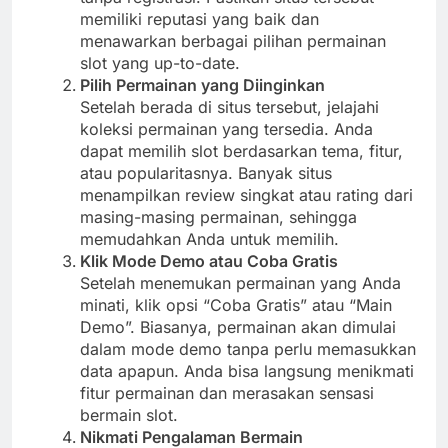
memiliki reputasi yang baik dan
menawarkan berbagai pilihan permainan
slot yang up-to-date.
Pilih Permainan yang Diinginkan
Setelah berada di situs tersebut, jelajahi
koleksi permainan yang tersedia. Anda
dapat memilih slot berdasarkan tema, fitur,
atau popularitasnya. Banyak situs
menampilkan review singkat atau rating dari
masing-masing permainan, sehingga
memudahkan Anda untuk memilih.
Klik Mode Demo atau Coba Gratis
Setelah menemukan permainan yang Anda
minati, klik opsi “Coba Gratis” atau “Main
Demo”. Biasanya, permainan akan dimulai
dalam mode demo tanpa perlu memasukkan
data apapun. Anda bisa langsung menikmati
fitur permainan dan merasakan sensasi
bermain slot.
Nikmati Pengalaman Bermain