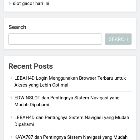
slot gacor hari ini
Search
SEARCH
Recent Posts
LEBAH4D Login Menggunakan Browser Terbaru untuk
Akses yang Lebih Optimal
EDWINSLOT dan Pentingnya Sistem Navigasi yang
Mudah Dipahami
LEBAH4D dan Pentingnya Sistem Navigasi yang Mudah
Dipahami
KAYA787 dan Pentingnya Sistem Navigasi yang Mudah