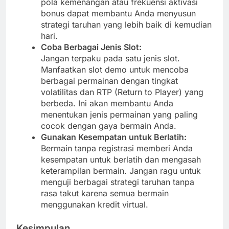
pola kemenangan atau frekuensi aktivasi
bonus dapat membantu Anda menyusun
strategi taruhan yang lebih baik di kemudian
hari.
Coba Berbagai Jenis Slot:
Jangan terpaku pada satu jenis slot.
Manfaatkan slot demo untuk mencoba
berbagai permainan dengan tingkat
volatilitas dan RTP (Return to Player) yang
berbeda. Ini akan membantu Anda
menentukan jenis permainan yang paling
cocok dengan gaya bermain Anda.
Gunakan Kesempatan untuk Berlatih:
Bermain tanpa registrasi memberi Anda
kesempatan untuk berlatih dan mengasah
keterampilan bermain. Jangan ragu untuk
menguji berbagai strategi taruhan tanpa
rasa takut karena semua bermain
menggunakan kredit virtual.
Kesimpulan