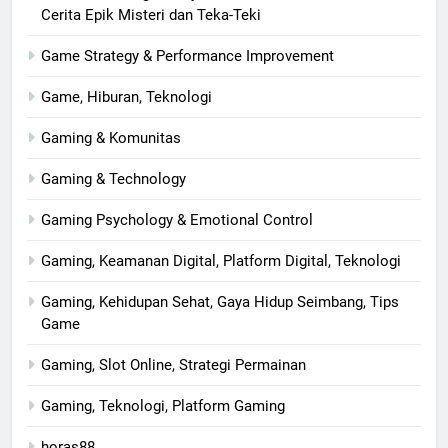
Cerita Epik Misteri dan Teka-Teki
Game Strategy & Performance Improvement
Game, Hiburan, Teknologi
Gaming & Komunitas
Gaming & Technology
Gaming Psychology & Emotional Control
Gaming, Keamanan Digital, Platform Digital, Teknologi
Gaming, Kehidupan Sehat, Gaya Hidup Seimbang, Tips
Game
Gaming, Slot Online, Strategi Permainan
Gaming, Teknologi, Platform Gaming
horas88