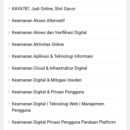
KAYA787, Judi Online, Slot Gacor
Keamanan Akses Alternatif
Keamanan Akses dan Verifikasi Digital
Keamanan Aktivitas Online
Keamanan Aplikasi & Teknologi Informasi
Keamanan Cloud & Infrastruktur Digital
Keamanan Digital & Mitigasi Insiden
Keamanan Digital & Privasi Pengguna
Keamanan Digital | Teknologi Web | Manajemen
Pengguna
Keamanan Digital Privasi Pengguna Panduan Platform