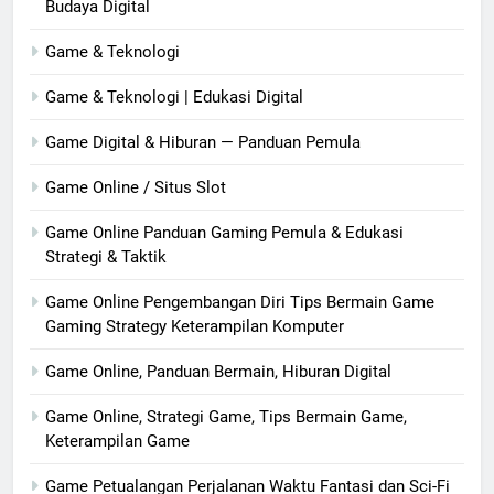
Budaya Digital
Game & Teknologi
Game & Teknologi | Edukasi Digital
Game Digital & Hiburan — Panduan Pemula
Game Online / Situs Slot
Game Online Panduan Gaming Pemula & Edukasi
Strategi & Taktik
Game Online Pengembangan Diri Tips Bermain Game
Gaming Strategy Keterampilan Komputer
Game Online, Panduan Bermain, Hiburan Digital
Game Online, Strategi Game, Tips Bermain Game,
Keterampilan Game
Game Petualangan Perjalanan Waktu Fantasi dan Sci-Fi