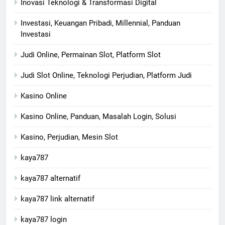
Inovasi Teknologi & Transformasi Digital
Investasi, Keuangan Pribadi, Millennial, Panduan
Investasi
Judi Online, Permainan Slot, Platform Slot
Judi Slot Online, Teknologi Perjudian, Platform Judi
Kasino Online
Kasino Online, Panduan, Masalah Login, Solusi
Kasino, Perjudian, Mesin Slot
kaya787
kaya787 alternatif
kaya787 link alternatif
kaya787 login