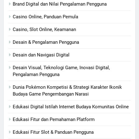
Brand Digital dan Nilai Pengalaman Pengguna
Casino Online, Panduan Pemula
Casino, Slot Online, Keamanan
Desain & Pengalaman Pengguna
Desain dan Navigasi Digital
Desain Visual, Teknologi Game, Inovasi Digital,
Pengalaman Pengguna
Dunia Pokémon Kompetisi & Strategi Karakter Ikonik
Budaya Game Pengembangan Narasi
Edukasi Digital Istilah Internet Budaya Komunitas Online
Edukasi Fitur dan Pemahaman Platform
Edukasi Fitur Slot & Panduan Pengguna