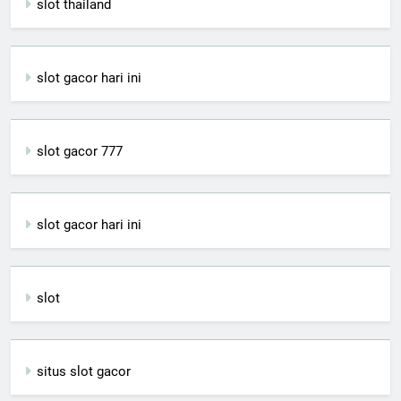
slot thailand
slot gacor hari ini
slot gacor 777
slot gacor hari ini
slot
situs slot gacor