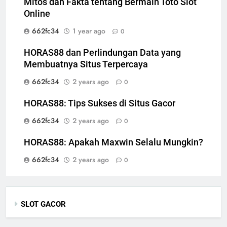
Mitos dan Fakta tentang Bermain Toto Slot
Online
662fc34
1 year ago
0
HORAS88 dan Perlindungan Data yang
Membuatnya Situs Terpercaya
662fc34
2 years ago
0
HORAS88: Tips Sukses di Situs Gacor
662fc34
2 years ago
0
HORAS88: Apakah Maxwin Selalu Mungkin?
662fc34
2 years ago
0
SLOT GACOR