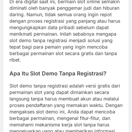
Di era digital saat ini, bermain slot online semakin
diminati oleh banyak penggemar judi dan hiburan
daring. Namun, tidak semua orang ingin repot
dengan proses registrasi yang panjang atau harus
mengungkapkan data pribadi sebelum dapat
menikmati permainan. Inilah sebabnya mengapa
slot demo tanpa registrasi menjadi solusi yang
tepat bagi para pemain yang ingin mencoba
berbagai permainan slot secara gratis dan tanpa
ribet.
Apa Itu Slot Demo Tanpa Registrasi?
Slot demo tanpa registrasi adalah versi gratis dari
permainan slot yang dapat dimainkan secara
langsung tanpa harus membuat akun atau melalui
proses pendaftaran yang memakan waktu. Dengan
mengakses slot demo ini, Anda dapat mencoba
berbagai permainan, mengenal fitur-fitur, dan
memahami mekanisme kerja slot tanpa harus
mengeluarkan uang atau memberikan informasi