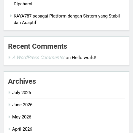
Dipahami
KAYA787 sebagai Platform dengan Sistem yang Stabil
dan Adaptif
Recent Comments
A WordPress Commenter
on
Hello world!
Archives
July 2026
June 2026
May 2026
April 2026