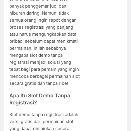
banyak penggemar judi dan
hiburan daring. Namun, tidak
semua orang ingin repot dengan
proses registrasi yang panjang
atau harus mengungkapkan data
pribadi sebelum dapat menikmati
permainan. Inilah sebabnya
mengapa slot demo tanpa
registrasi menjadi solusi yang
tepat bagi para pemain yang ingin
mencoba berbagai permainan slot
secara gratis dan tanpa ribet.
Apa Itu Slot Demo Tanpa
Registrasi?
Slot demo tanpa registrasi adalah
versi gratis dari permainan slot
yang dapat dimainkan secara