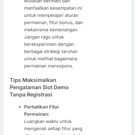
Mulailah bermain dan
manfaatkan kesempatan ini
untuk mempelajari aturan
permainan, fitur bonus, dan
mekanisme kemenangan.
Jangan ragu untuk
bereksperimen dengan
berbagai strategi taruhan
untuk melihat bagaimana
permainan merespons.
Tips Maksimalkan
Pengalaman Slot Demo
Tanpa Registrasi
Perhatikan Fitur
Permainan:
Luangkan waktu untuk
mengenali setiap fitur yang