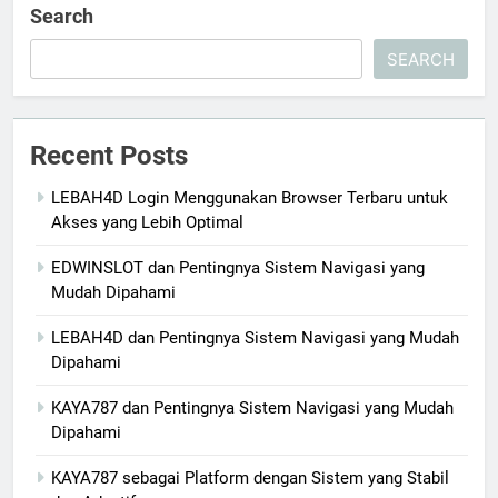
Search
SEARCH
Recent Posts
LEBAH4D Login Menggunakan Browser Terbaru untuk
Akses yang Lebih Optimal
EDWINSLOT dan Pentingnya Sistem Navigasi yang
Mudah Dipahami
LEBAH4D dan Pentingnya Sistem Navigasi yang Mudah
Dipahami
KAYA787 dan Pentingnya Sistem Navigasi yang Mudah
Dipahami
KAYA787 sebagai Platform dengan Sistem yang Stabil