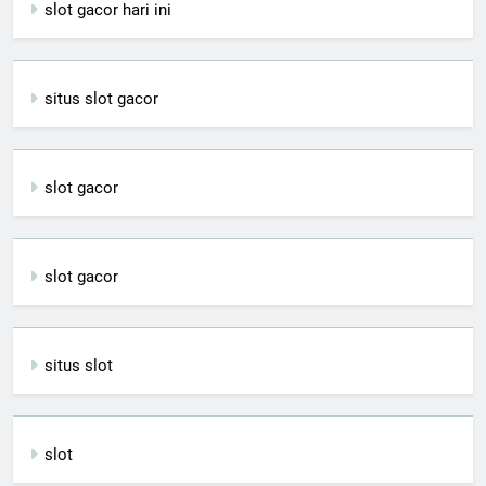
slot gacor hari ini
situs slot gacor
slot gacor
slot gacor
situs slot
slot