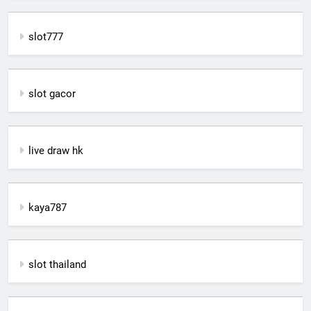
slot777
slot gacor
live draw hk
kaya787
slot thailand