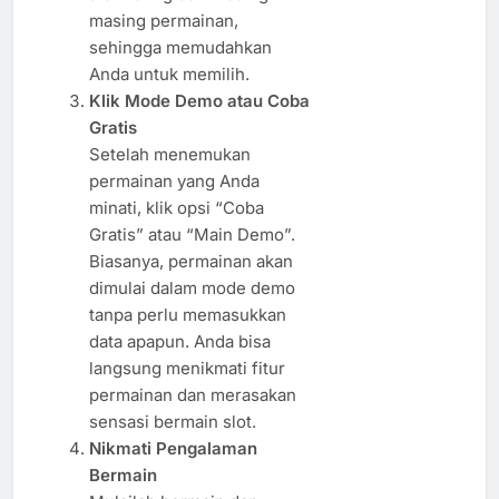
masing permainan,
sehingga memudahkan
Anda untuk memilih.
Klik Mode Demo atau Coba
Gratis
Setelah menemukan
permainan yang Anda
minati, klik opsi “Coba
Gratis” atau “Main Demo”.
Biasanya, permainan akan
dimulai dalam mode demo
tanpa perlu memasukkan
data apapun. Anda bisa
langsung menikmati fitur
permainan dan merasakan
sensasi bermain slot.
Nikmati Pengalaman
Bermain