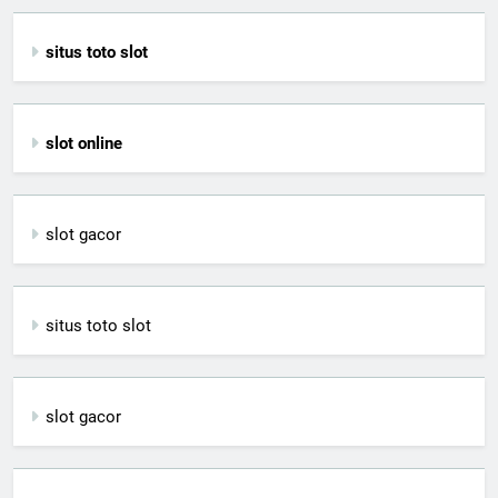
situs toto slot
slot online
slot gacor
situs toto slot
slot gacor