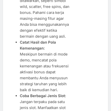
ditawarkan, seperti simbol
wild, scatter, free spins, dan
bonus. Pahami cara kerja
masing-masing fitur agar
Anda bisa menggunakannya
dengan efektif ketika
bermain dengan uang asli.
Catat Hasil dan Pola
Kemenangan:
Meskipun bermain di mode
demo, mencatat pola
kemenangan atau frekuensi
aktivasi bonus dapat
membantu Anda menyusun
strategi taruhan yang lebih
baik di kemudian hari.
Coba Berbagai Jenis Slot:
Jangan terpaku pada satu
jenis slot. Manfaatkan slot