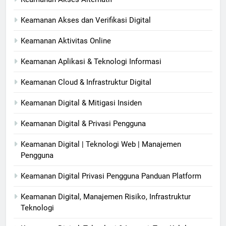
Keamanan Akses dan Verifikasi Digital
Keamanan Aktivitas Online
Keamanan Aplikasi & Teknologi Informasi
Keamanan Cloud & Infrastruktur Digital
Keamanan Digital & Mitigasi Insiden
Keamanan Digital & Privasi Pengguna
Keamanan Digital | Teknologi Web | Manajemen
Pengguna
Keamanan Digital Privasi Pengguna Panduan Platform
Keamanan Digital, Manajemen Risiko, Infrastruktur
Teknologi