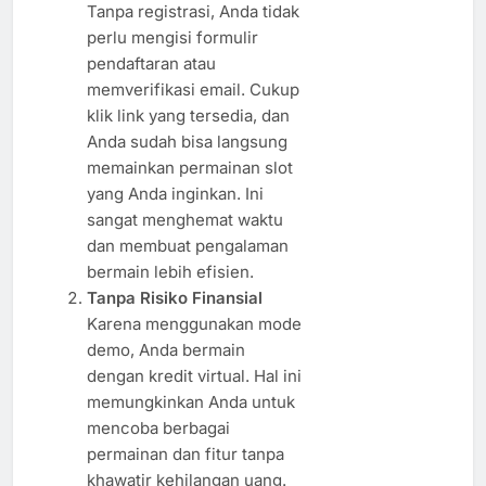
Tanpa registrasi, Anda tidak
perlu mengisi formulir
pendaftaran atau
memverifikasi email. Cukup
klik link yang tersedia, dan
Anda sudah bisa langsung
memainkan permainan slot
yang Anda inginkan. Ini
sangat menghemat waktu
dan membuat pengalaman
bermain lebih efisien.
Tanpa Risiko Finansial
Karena menggunakan mode
demo, Anda bermain
dengan kredit virtual. Hal ini
memungkinkan Anda untuk
mencoba berbagai
permainan dan fitur tanpa
khawatir kehilangan uang.