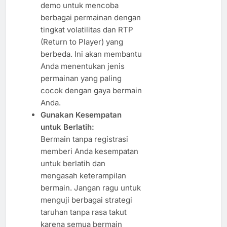
demo untuk mencoba
berbagai permainan dengan
tingkat volatilitas dan RTP
(Return to Player) yang
berbeda. Ini akan membantu
Anda menentukan jenis
permainan yang paling
cocok dengan gaya bermain
Anda.
Gunakan Kesempatan
untuk Berlatih:
Bermain tanpa registrasi
memberi Anda kesempatan
untuk berlatih dan
mengasah keterampilan
bermain. Jangan ragu untuk
menguji berbagai strategi
taruhan tanpa rasa takut
karena semua bermain