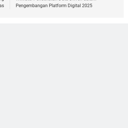
as
Pengembangan Platform Digital 2025