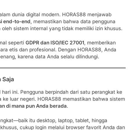
 dalam dunia digital modern. HORAS88 menjawab
si end-to-end
, memastikan bahwa data pengguna
 oleh sistem internal yang tidak memiliki izin khusus.
onal seperti
GDPR dan ISO/IEC 27001
, memberikan
cara etis dan profesional. Dengan HORAS88, Anda
enang, karena data Anda selalu dilindungi.
 Saja
l hari ini. Pengguna berpindah dari satu perangkat ke
kota ke luar negeri. HORAS88 memastikan bahwa sistem
dan di mana pun Anda berada
.
ngkat—baik itu desktop, laptop, tablet, hingga
khusus, cukup login melalui browser favorit Anda dan