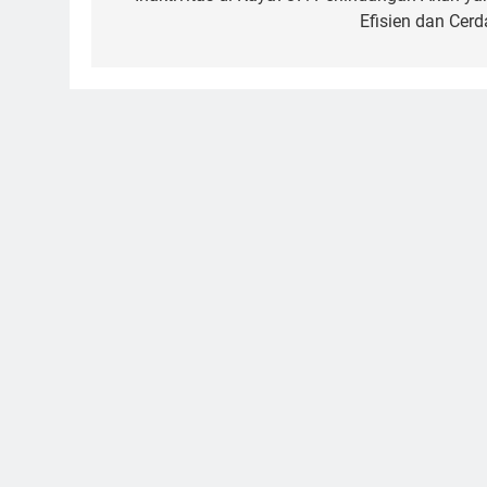
Efisien dan Cerd