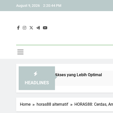
Skip
August 9, 2026
2:20:45 PM
to
content
Fla
Temukan I
r Terbaru untuk Akses yang Lebih Optimal
EDWINSLOT 
3 Weeks Ago
HEADLINES
Home
horas88 alternatif
HORAS88: Cerdas, Am