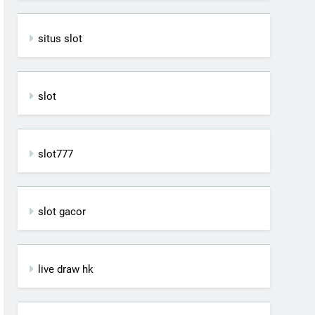
situs slot
slot
slot777
slot gacor
live draw hk