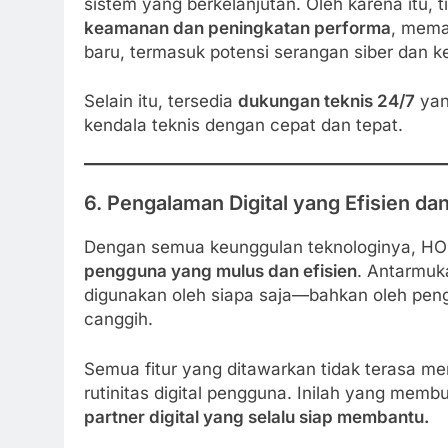
sistem yang berkelanjutan. Oleh karena itu
keamanan dan peningkatan performa
, mema
baru, termasuk potensi serangan siber dan k
Selain itu, tersedia
dukungan teknis 24/7
yan
kendala teknis dengan cepat dan tepat.
6. Pengalaman Digital yang Efisien d
Dengan semua keunggulan teknologinya, 
pengguna yang mulus dan efisien
. Antarmuk
digunakan oleh siapa saja—bahkan oleh peng
canggih.
Semua fitur yang ditawarkan tidak terasa m
rutinitas digital pengguna. Inilah yang memb
partner digital yang selalu siap membantu.