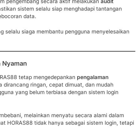
, tim pengembang secara aktif melakukan
audit
stikan sistem selalu siap menghadapi tantangan
ebocoran data.
g selalu siaga membantu pengguna menyelesaikan
an Nyaman
HORAS88 tetap mengedepankan
pengalaman
a dirancang ringan, cepat dimuat, dan mudah
guna yang belum terbiasa dengan sistem login
embebani, melainkan menyatu secara alami dalam
uat HORAS88 tidak hanya sebagai sistem login, tetapi