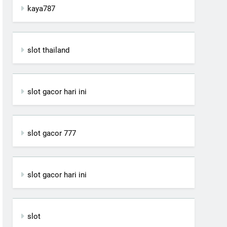
kaya787
slot thailand
slot gacor hari ini
slot gacor 777
slot gacor hari ini
slot