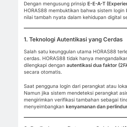
Dengan mengusung prinsip
E-E-A-T (Experien
HORAS88 membuktikan bahwa sistem login b
nilai tambah nyata dalam kehidupan digital se
1. Teknologi Autentikasi yang Cerdas
Salah satu keunggulan utama HORAS88 terlet
cerdas. HORAS88 tidak hanya mengandalkan 
dilengkapi dengan
autentikasi dua faktor (2F
secara otomatis.
Saat pengguna login dari perangkat atau loka
Namun jika sistem mendeteksi perangkat asin
mengirimkan verifikasi tambahan sebagai 
menyeimbangkan
kenyamanan dan perlindung