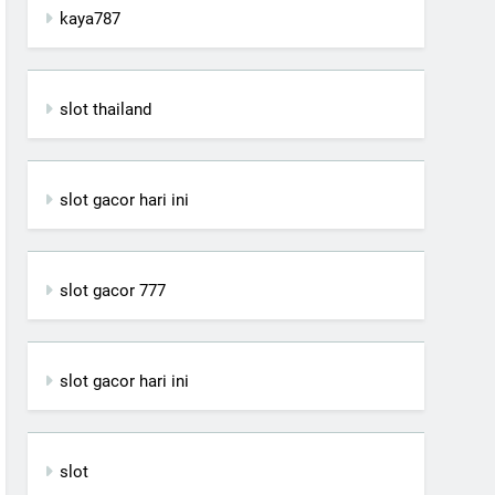
kaya787
slot thailand
slot gacor hari ini
slot gacor 777
slot gacor hari ini
slot