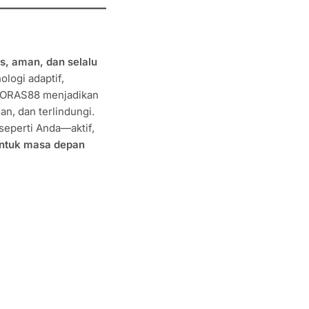
, aman, dan selalu
logi adaptif,
i, HORAS88 menjadikan
n, dan terlindungi.
seperti Anda—aktif,
untuk masa depan