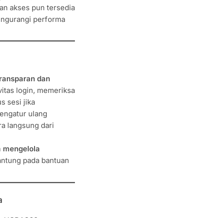
dan akses pun tersedia
mengurangi performa
transparan dan
itas login, memeriksa
 sesi jika
mengatur ulang
ra langsung dari
m mengelola
gantung pada bantuan
a