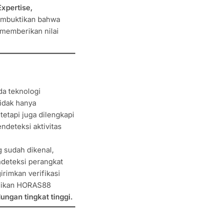
xpertise,
mbuktikan bahwa
 memberikan nilai
a teknologi
idak hanya
etapi juga dilengkapi
deteksi aktivitas
g sudah dikenal,
ndeteksi perangkat
irimkan verifikasi
adikan HORAS88
ngan tingkat tinggi.