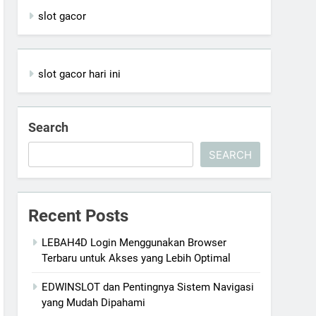
slot gacor
slot gacor hari ini
Search
SEARCH
Recent Posts
LEBAH4D Login Menggunakan Browser
Terbaru untuk Akses yang Lebih Optimal
EDWINSLOT dan Pentingnya Sistem Navigasi
yang Mudah Dipahami