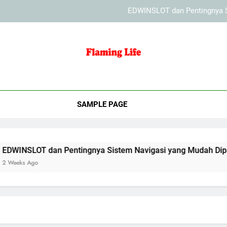
EDWINSLOT dan Pentingnya S
LEBAH4D dan Pentingnya 
KAYA787 dan Pentingnya 
ming Life
LEBAH4D Login Menggunakan Browser Ter
nspirasi Gaya Hidup Yang Positif Di Flaming Life. Untuk Hid
EDWINSLOT dan Pentingnya S
SAMPLE PAGE
LEBAH4D dan Pentingnya 
KAYA787 dan Pentingnya 
dan Pentingnya Sistem Navigasi yang Mudah Dipahami