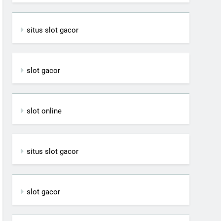
situs slot gacor
slot gacor
slot online
situs slot gacor
slot gacor