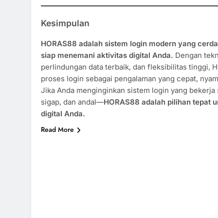
Kesimpulan
HORAS88 adalah sistem login modern yang cerdas
siap menemani aktivitas digital Anda.
Dengan tekno
perlindungan data terbaik, dan fleksibilitas tingg
proses login sebagai pengalaman yang cepat, nyama
Jika Anda menginginkan sistem login yang bekerja 
sigap, dan andal—
HORAS88 adalah pilihan tepat 
digital Anda.
Read More