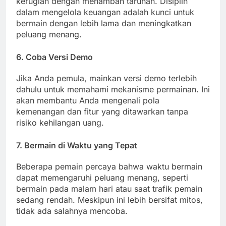
kerugian dengan menambah taruhan. Disiplin
dalam mengelola keuangan adalah kunci untuk
bermain dengan lebih lama dan meningkatkan
peluang menang.
6. Coba Versi Demo
Jika Anda pemula, mainkan versi demo terlebih
dahulu untuk memahami mekanisme permainan. Ini
akan membantu Anda mengenali pola
kemenangan dan fitur yang ditawarkan tanpa
risiko kehilangan uang.
7. Bermain di Waktu yang Tepat
Beberapa pemain percaya bahwa waktu bermain
dapat memengaruhi peluang menang, seperti
bermain pada malam hari atau saat trafik pemain
sedang rendah. Meskipun ini lebih bersifat mitos,
tidak ada salahnya mencoba.