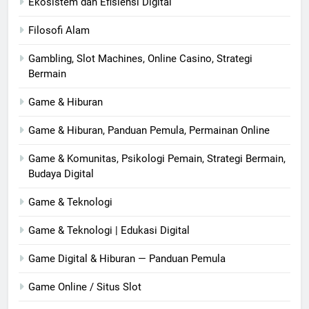
Ekosistem dan Efisiensi Digital
Filosofi Alam
Gambling, Slot Machines, Online Casino, Strategi
Bermain
Game & Hiburan
Game & Hiburan, Panduan Pemula, Permainan Online
Game & Komunitas, Psikologi Pemain, Strategi Bermain,
Budaya Digital
Game & Teknologi
Game & Teknologi | Edukasi Digital
Game Digital & Hiburan — Panduan Pemula
Game Online / Situs Slot