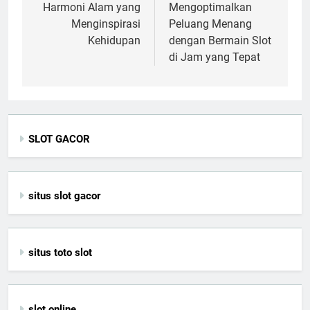
Harmoni Alam yang
Mengoptimalkan
Menginspirasi
Peluang Menang
Kehidupan
dengan Bermain Slot
di Jam yang Tepat
SLOT GACOR
situs slot gacor
situs toto slot
slot online