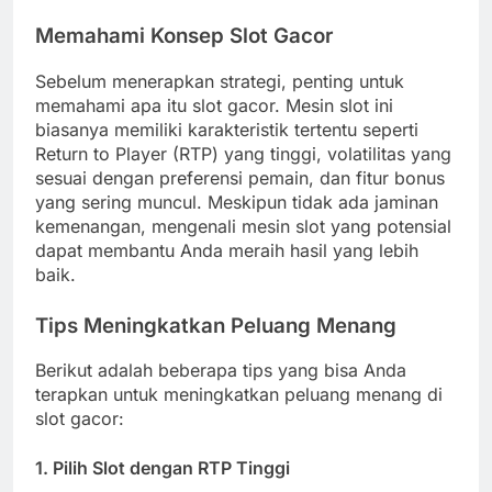
Memahami Konsep Slot Gacor
Sebelum menerapkan strategi, penting untuk
memahami apa itu slot gacor. Mesin slot ini
biasanya memiliki karakteristik tertentu seperti
Return to Player (RTP) yang tinggi, volatilitas yang
sesuai dengan preferensi pemain, dan fitur bonus
yang sering muncul. Meskipun tidak ada jaminan
kemenangan, mengenali mesin slot yang potensial
dapat membantu Anda meraih hasil yang lebih
baik.
Tips Meningkatkan Peluang Menang
Berikut adalah beberapa tips yang bisa Anda
terapkan untuk meningkatkan peluang menang di
slot gacor:
1. Pilih Slot dengan RTP Tinggi