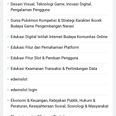
Desain Visual, Teknologi Game, Inovasi Digital,
Pengalaman Pengguna
Dunia Pokémon Kompetisi & Strategi Karakter Ikonik
Budaya Game Pengembangan Narasi
Edukasi Digital Istilah Internet Budaya Komunitas Online
Edukasi Fitur dan Pemahaman Platform
Edukasi Fitur Slot & Panduan Pengguna
Edukasi Keamanan Transaksi & Perlindungan Data
edwinslot
edwinslot login
Ekonomi & Keuangan, Kebijakan Publik, Hukum &
Peraturan, Kesejahteraan Sosial, Sosiologi & Masyarakat