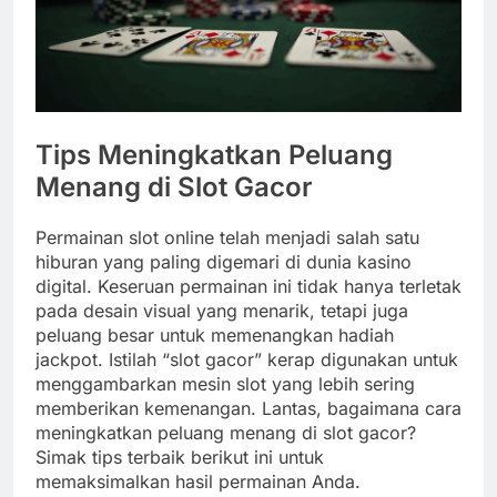
Tips Meningkatkan Peluang
Menang di Slot Gacor
Permainan slot online telah menjadi salah satu
hiburan yang paling digemari di dunia kasino
digital. Keseruan permainan ini tidak hanya terletak
pada desain visual yang menarik, tetapi juga
peluang besar untuk memenangkan hadiah
jackpot. Istilah “slot gacor” kerap digunakan untuk
menggambarkan mesin slot yang lebih sering
memberikan kemenangan. Lantas, bagaimana cara
meningkatkan peluang menang di slot gacor?
Simak tips terbaik berikut ini untuk
memaksimalkan hasil permainan Anda.