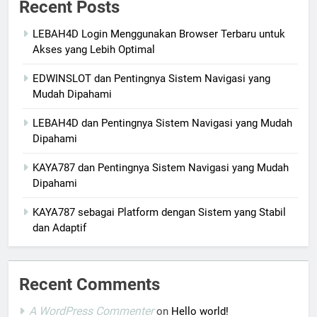
Recent Posts
LEBAH4D Login Menggunakan Browser Terbaru untuk
Akses yang Lebih Optimal
EDWINSLOT dan Pentingnya Sistem Navigasi yang
Mudah Dipahami
LEBAH4D dan Pentingnya Sistem Navigasi yang Mudah
Dipahami
KAYA787 dan Pentingnya Sistem Navigasi yang Mudah
Dipahami
KAYA787 sebagai Platform dengan Sistem yang Stabil
dan Adaptif
Recent Comments
A WordPress Commenter
on
Hello world!