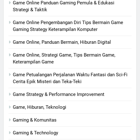
Game Online Panduan Gaming Pemula & Edukasi
Strategi & Taktik
Game Online Pengembangan Diri Tips Bermain Game
Gaming Strategy Keterampilan Komputer
Game Online, Panduan Bermain, Hiburan Digital
Game Online, Strategi Game, Tips Bermain Game,
Keterampilan Game
Game Petualangan Perjalanan Waktu Fantasi dan Sci-Fi
Cerita Epik Misteri dan Teka-Teki
Game Strategy & Performance Improvement
Game, Hiburan, Teknologi
Gaming & Komunitas
Gaming & Technology