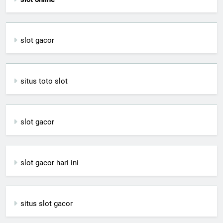
slot gacor
situs toto slot
slot gacor
slot gacor hari ini
situs slot gacor