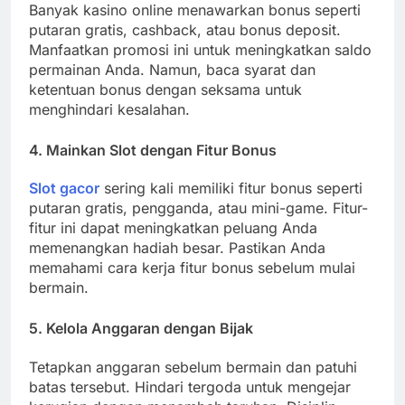
Banyak kasino online menawarkan bonus seperti
putaran gratis, cashback, atau bonus deposit.
Manfaatkan promosi ini untuk meningkatkan saldo
permainan Anda. Namun, baca syarat dan
ketentuan bonus dengan seksama untuk
menghindari kesalahan.
4. Mainkan Slot dengan Fitur Bonus
Slot gacor
sering kali memiliki fitur bonus seperti
putaran gratis, pengganda, atau mini-game. Fitur-
fitur ini dapat meningkatkan peluang Anda
memenangkan hadiah besar. Pastikan Anda
memahami cara kerja fitur bonus sebelum mulai
bermain.
5. Kelola Anggaran dengan Bijak
Tetapkan anggaran sebelum bermain dan patuhi
batas tersebut. Hindari tergoda untuk mengejar