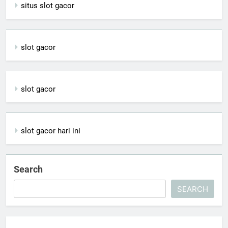
situs slot gacor
slot gacor
slot gacor
slot gacor hari ini
Search
SEARCH