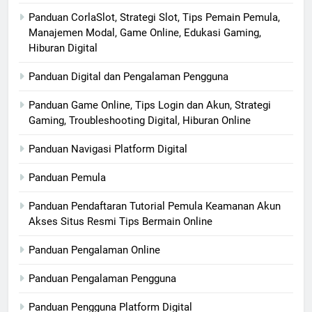
Panduan CorlaSlot, Strategi Slot, Tips Pemain Pemula,
Manajemen Modal, Game Online, Edukasi Gaming,
Hiburan Digital
Panduan Digital dan Pengalaman Pengguna
Panduan Game Online, Tips Login dan Akun, Strategi
Gaming, Troubleshooting Digital, Hiburan Online
Panduan Navigasi Platform Digital
Panduan Pemula
Panduan Pendaftaran Tutorial Pemula Keamanan Akun
Akses Situs Resmi Tips Bermain Online
Panduan Pengalaman Online
Panduan Pengalaman Pengguna
Panduan Pengguna Platform Digital