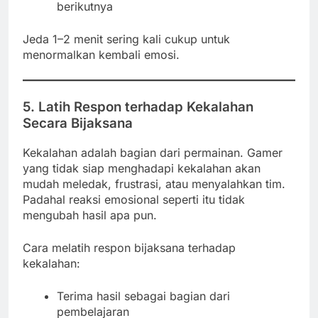
berikutnya
Jeda 1–2 menit sering kali cukup untuk
menormalkan kembali emosi.
5. Latih Respon terhadap Kekalahan
Secara Bijaksana
Kekalahan adalah bagian dari permainan. Gamer
yang tidak siap menghadapi kekalahan akan
mudah meledak, frustrasi, atau menyalahkan tim.
Padahal reaksi emosional seperti itu tidak
mengubah hasil apa pun.
Cara melatih respon bijaksana terhadap
kekalahan:
Terima hasil sebagai bagian dari
pembelajaran