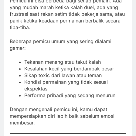
Pemicu ini bisa berbeda bagi setiap pemain. Ada
yang mudah marah ketika kalah duel, ada yang
frustrasi saat rekan setim tidak bekerja sama, atau
panik ketika keadaan permainan berbalik secara
tiba-tiba.
Beberapa pemicu umum yang sering dialami
gamer:
Tekanan menang atau takut kalah
Kesalahan kecil yang berdampak besar
Sikap toxic dari lawan atau teman
Kondisi permainan yang tidak sesuai
ekspektasi
Performa pribadi yang sedang menurun
Dengan mengenali pemicu ini, kamu dapat
mempersiapkan diri lebih baik sebelum emosi
membesar.