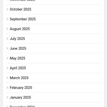
October 2025
September 2025
August 2025
July 2025
June 2025
May 2025
April 2025
March 2025
February 2025
January 2025