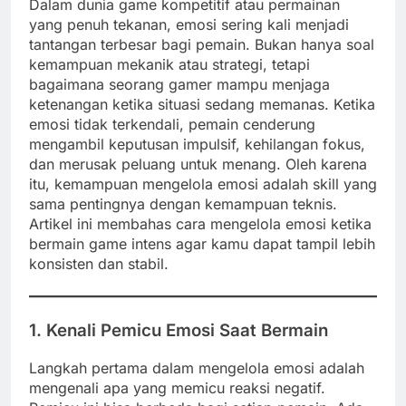
Dalam dunia game kompetitif atau permainan
yang penuh tekanan, emosi sering kali menjadi
tantangan terbesar bagi pemain. Bukan hanya soal
kemampuan mekanik atau strategi, tetapi
bagaimana seorang gamer mampu menjaga
ketenangan ketika situasi sedang memanas. Ketika
emosi tidak terkendali, pemain cenderung
mengambil keputusan impulsif, kehilangan fokus,
dan merusak peluang untuk menang. Oleh karena
itu, kemampuan mengelola emosi adalah skill yang
sama pentingnya dengan kemampuan teknis.
Artikel ini membahas cara mengelola emosi ketika
bermain game intens agar kamu dapat tampil lebih
konsisten dan stabil.
1. Kenali Pemicu Emosi Saat Bermain
Langkah pertama dalam mengelola emosi adalah
mengenali apa yang memicu reaksi negatif.