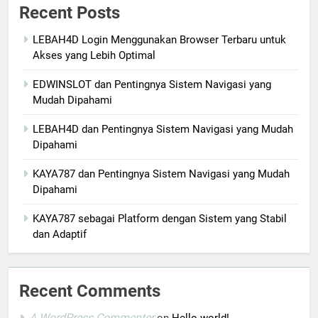
Recent Posts
LEBAH4D Login Menggunakan Browser Terbaru untuk
Akses yang Lebih Optimal
EDWINSLOT dan Pentingnya Sistem Navigasi yang
Mudah Dipahami
LEBAH4D dan Pentingnya Sistem Navigasi yang Mudah
Dipahami
KAYA787 dan Pentingnya Sistem Navigasi yang Mudah
Dipahami
KAYA787 sebagai Platform dengan Sistem yang Stabil
dan Adaptif
Recent Comments
A WordPress Commenter