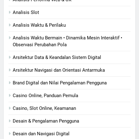
Analisis Slot
Analisis Waktu & Perilaku
Analisis Waktu Bermain • Dinamika Mesin Interaktif •
Observasi Perubahan Pola
Arsitektur Data & Keandalan Sistem Digital
Arsitektur Navigasi dan Orientasi Antarmuka
Brand Digital dan Nilai Pengalaman Pengguna
Casino Online, Panduan Pemula
Casino, Slot Online, Keamanan
Desain & Pengalaman Pengguna
Desain dan Navigasi Digital