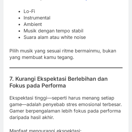
Lo-Fi
Instrumental
Ambient
Musik dengan tempo stabil
Suara alam atau white noise
Pilih musik yang sesuai ritme bermainmu, bukan
yang membuat kamu tegang.
7. Kurangi Ekspektasi Berlebihan dan
Fokus pada Performa
Ekspektasi tinggi—seperti harus menang setiap
game—adalah penyebab stres emosional terbesar.
Gamer berpengalaman lebih fokus pada performa
daripada hasil akhir.
Manfaat mengurangi ekspektasi: