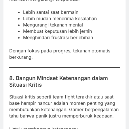
Lebih santai saat bermain
Lebih mudah menerima kesalahan
Mengurangi tekanan mental
Membuat keputusan lebih jernih
Menghindari frustrasi berlebihan
Dengan fokus pada progres, tekanan otomatis
berkurang.
8. Bangun Mindset Ketenangan dalam
Situasi Kritis
Situasi kritis seperti team fight terakhir atau saat
base hampir hancur adalah momen penting yang
membutuhkan ketenangan. Gamer berpengalaman
tahu bahwa panik justru memperburuk keadaan.
Untuk membangun ketenangan: