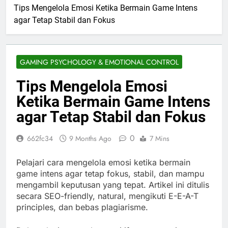
Tips Mengelola Emosi Ketika Bermain Game Intens
agar Tetap Stabil dan Fokus
GAMING PSYCHOLOGY & EMOTIONAL CONTROL
Tips Mengelola Emosi
Ketika Bermain Game Intens
agar Tetap Stabil dan Fokus
0
662fc34
9 Months Ago
7 Mins
Pelajari cara mengelola emosi ketika bermain
game intens agar tetap fokus, stabil, dan mampu
mengambil keputusan yang tepat. Artikel ini ditulis
secara SEO-friendly, natural, mengikuti E-E-A-T
principles, dan bebas plagiarisme.