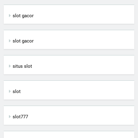
slot gacor
slot gacor
situs slot
slot
slot777