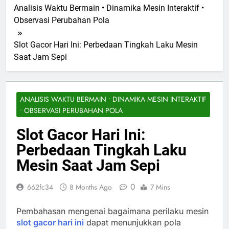
Analisis Waktu Bermain • Dinamika Mesin Interaktif •
Observasi Perubahan Pola
Slot Gacor Hari Ini: Perbedaan Tingkah Laku Mesin
Saat Jam Sepi
ANALISIS WAKTU BERMAIN • DINAMIKA MESIN INTERAKTIF
• OBSERVASI PERUBAHAN POLA
Slot Gacor Hari Ini:
Perbedaan Tingkah Laku
Mesin Saat Jam Sepi
0
662fc34
8 Months Ago
7 Mins
Pembahasan mengenai bagaimana perilaku mesin
slot gacor hari ini
dapat menunjukkan pola