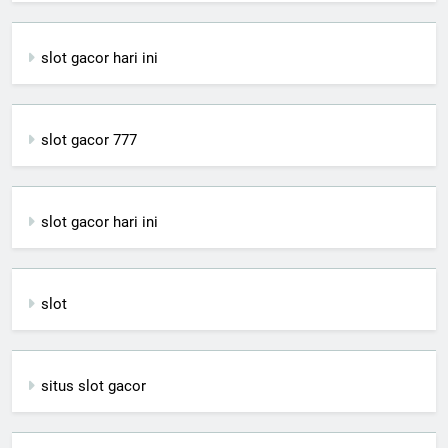
slot gacor hari ini
slot gacor 777
slot gacor hari ini
slot
situs slot gacor