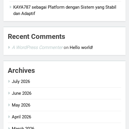
KAYA787 sebagai Platform dengan Sistem yang Stabil
dan Adaptif
Recent Comments
A WordPress Commenter
on
Hello world!
Archives
July 2026
June 2026
May 2026
April 2026
March 2026