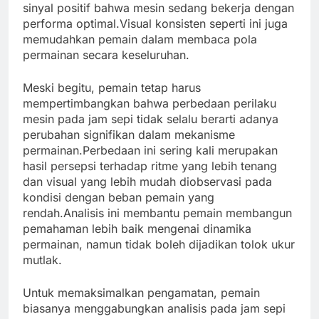
sinyal positif bahwa mesin sedang bekerja dengan
performa optimal.Visual konsisten seperti ini juga
memudahkan pemain dalam membaca pola
permainan secara keseluruhan.
Meski begitu, pemain tetap harus
mempertimbangkan bahwa perbedaan perilaku
mesin pada jam sepi tidak selalu berarti adanya
perubahan signifikan dalam mekanisme
permainan.Perbedaan ini sering kali merupakan
hasil persepsi terhadap ritme yang lebih tenang
dan visual yang lebih mudah diobservasi pada
kondisi dengan beban pemain yang
rendah.Analisis ini membantu pemain membangun
pemahaman lebih baik mengenai dinamika
permainan, namun tidak boleh dijadikan tolok ukur
mutlak.
Untuk memaksimalkan pengamatan, pemain
biasanya menggabungkan analisis pada jam sepi