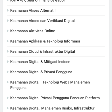
KAYA787, Judi Online, Slot Gacor
Keamanan Akses Alternatif
Keamanan Akses dan Verifikasi Digital
Keamanan Aktivitas Online
Keamanan Aplikasi & Teknologi Informasi
Keamanan Cloud & Infrastruktur Digital
Keamanan Digital & Mitigasi Insiden
Keamanan Digital & Privasi Pengguna
Keamanan Digital | Teknologi Web | Manajemen
Pengguna
Keamanan Digital Privasi Pengguna Panduan Platform
Keamanan Digital, Manajemen Risiko, Infrastruktur