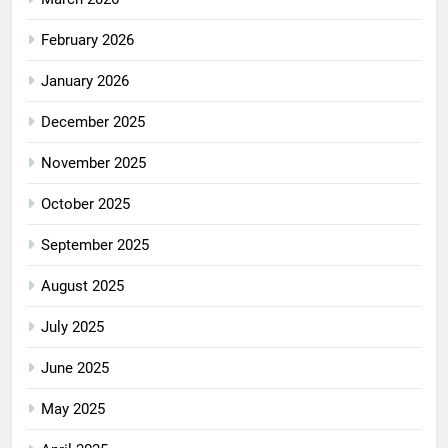
February 2026
January 2026
December 2025
November 2025
October 2025
September 2025
August 2025
July 2025
June 2025
May 2025