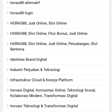
horas88 alternatif
horas88 login
HORAS88, Judi Online, Slot Online
HORAS88, Slot Online, Fitur Bonus, Judi Online
HORAS88, Slot Online, Judi Online, Petualangan, Slot
Bertema
Identitas Brand Digital
Industri Perjudian & Teknologi
Infrastruktur Cloud & Kinerja Platform
Inovasi Digital, Komunitas Online, Teknologi Sosial,
Kolaborasi Modern, Transformasi Digital
Inovasi Teknologi & Transformasi Digital