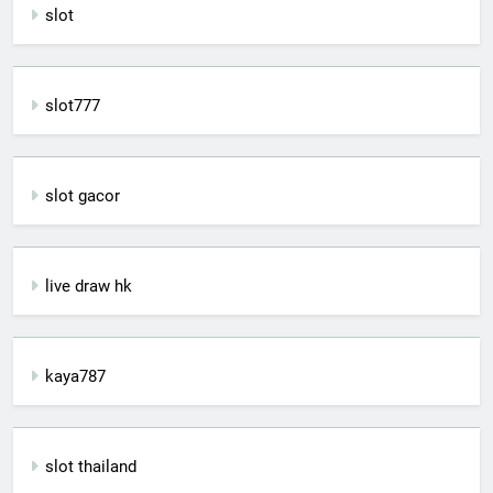
slot
slot777
slot gacor
live draw hk
kaya787
slot thailand