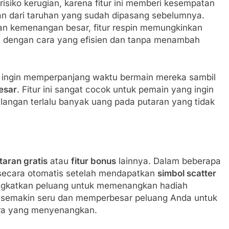
isiko kerugian, karena fitur ini memberi kesempatan
n dari taruhan yang sudah dipasang sebelumnya.
an kemenangan besar, fitur respin memungkinkan
dengan cara yang efisien dan tanpa menambah
 ingin memperpanjang waktu bermain mereka sambil
esar
. Fitur ini sangat cocok untuk pemain yang ingin
ilangan terlalu banyak uang pada putaran yang tidak
taran gratis
atau
fitur bonus
lainnya. Dalam beberapa
 secara otomatis setelah mendapatkan
simbol scatter
ingkatkan peluang untuk memenangkan hadiah
an semakin seru dan memperbesar peluang Anda untuk
ra yang menyenangkan.