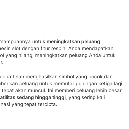
 kemampuannya untuk
meningkatkan peluang
esin slot dengan fitur respin, Anda mendapatkan
l yang hilang, meningkatkan peluang Anda untuk
r.
kedua telah menghasilkan simbol yang cocok dan
mberikan peluang untuk memutar gulungan ketiga lagi
tepat akan muncul. Ini memberi peluang lebih besar
atilitas sedang hingga tinggi
, yang sering kali
si yang tepat tercipta.