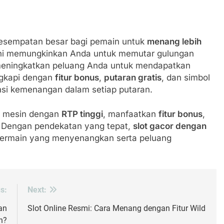
sempatan besar bagi pemain untuk
menang lebih
r ini memungkinkan Anda untuk memutar gulungan
 meningkatkan peluang Anda untuk mendapatkan
ngkapi dengan
fitur bonus
,
putaran gratis
, dan simbol
ensi kemenangan dalam setiap putaran.
h mesin dengan
RTP tinggi
, manfaatkan
fitur bonus
,
. Dengan pendekatan yang tepat,
slot gacor dengan
ermain yang menyenangkan serta peluang
s:
Next:
an
Slot Online Resmi: Cara Menang dengan Fitur Wild
n?