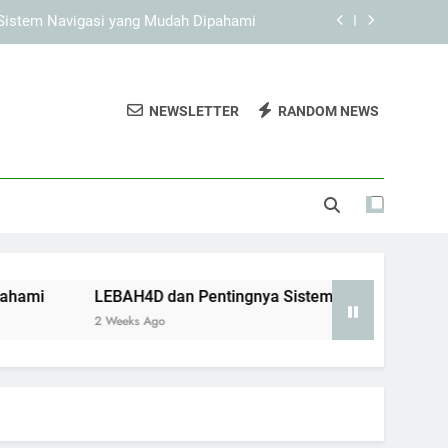
istem Navigasi yang Mudah Dipahami
Sistem Navigasi yang Mudah Dipahami
Sistem Navigasi yang Mudah Dipahami
NEWSLETTER
RANDOM NEWS
baru untuk Akses yang Lebih Optimal
up Yang Lebih Bermakna Dan Menyenangkan.
istem Navigasi yang Mudah Dipahami
Sistem Navigasi yang Mudah Dipahami
Sistem Navigasi yang Mudah Dipahami
LEBAH4D dan Pentingnya Sistem Navigasi yang Mudah Dipa
2 Weeks Ago