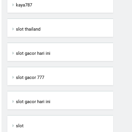
kaya787
slot thailand
slot gacor hari ini
slot gacor 777
slot gacor hari ini
slot