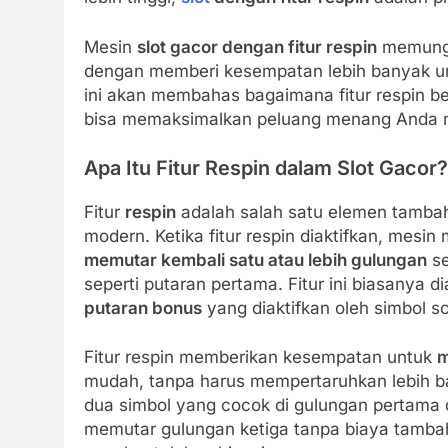
Mesin
slot gacor dengan fitur respin
memungk
dengan memberi kesempatan lebih banyak un
ini akan membahas bagaimana fitur respin be
bisa memaksimalkan peluang menang Anda me
Apa Itu Fitur Respin dalam Slot Gacor?
Fitur
respin
adalah salah satu elemen tamba
modern. Ketika fitur respin diaktifkan, me
memutar kembali satu atau lebih gulungan
se
seperti putaran pertama. Fitur ini biasanya d
putaran bonus
yang diaktifkan oleh simbol sc
Fitur respin memberikan kesempatan untuk
m
mudah, tanpa harus mempertaruhkan lebih b
dua simbol yang cocok di gulungan pertama 
memutar gulungan ketiga tanpa biaya tamba