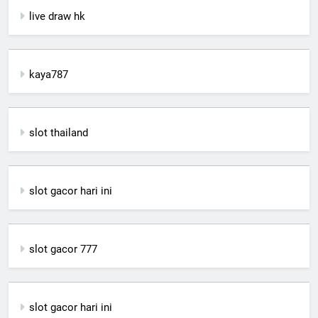
live draw hk
kaya787
slot thailand
slot gacor hari ini
slot gacor 777
slot gacor hari ini