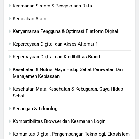
Keamanan Sistem & Pengelolaan Data
Keindahan Alam
Kenyamanan Pengguna & Optimasi Platform Digital
Kepercayaan Digital dan Akses Alternatif
Kepercayaan Digital dan Kredibilitas Brand
Kesehatan & Nutrisi Gaya Hidup Sehat Perawatan Diri
Manajemen Kebiasaan
Kesehatan Mata, Kesehatan & Kebugaran, Gaya Hidup
Sehat
Keuangan & Teknologi
Kompatibilitas Browser dan Keamanan Login
Komunitas Digital, Pengembangan Teknologi, Ekosistem