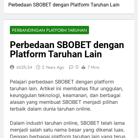
Perbedaan SBOBET dengan Platform Taruhan Lain
PERBANDINGAN PLATFORM TARUHAN
Perbedaan SBOBET dengan
Platform Taruhan Lain
0
662fc34
2 Years Ago
7 Mins
Pelajari perbedaan SBOBET dengan platform
taruhan lain. Artikel ini membahas fitur unggulan,
keunggulan teknologi, keamanan, dan berbagai
alasan yang membuat SBOBET menjadi pilihan
terbaik dalam dunia taruhan online.
Dalam industri taruhan online, SBOBET telah lama
menjadi salah satu nama besar yang dikenal luas.
Dengan berbagai platform taruhan lain yang terus