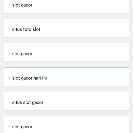
slot gacor
situs toto slot
slot gacor
slot gacor hari ini
situs slot gacor
slot gacor