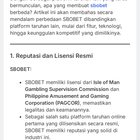
bermunculan, apa yang membuat
sbobet
berbeda? Artikel ini akan membahas secara
mendalam perbedaan SBOBET dibandingkan
platform taruhan lain, mulai dari fitur, teknologi,
hingga keunggulan kompetitif yang dimilikinya.
1. Reputasi dan Lisensi Resmi
SBOBET:
SBOBET memiliki lisensi dari
Isle of Man
Gambling Supervision Commission
dan
Philippine Amusement and Gaming
Corporation (PAGCOR)
, memastikan
legalitas dan keamanannya.
Sebagai salah satu platform taruhan online
pertama yang dilisensikan secara resmi,
SBOBET memiliki reputasi yang solid di
industri ini.