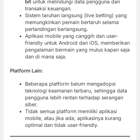
bit
untuk melindungi data pengguna dan
transaksi keuangan.
Sistem taruhan langsung (live betting) yang
memungkinkan pemain bertaruh selama
pertandingan berlangsung.
Aplikasi mobile yang canggih dan user-
friendly untuk Android dan iOS, memberikan
pengalaman bermain yang mulus kapan saja
dan di mana saja.
Platform Lain:
Beberapa platform belum mengadopsi
teknologi keamanan terbaru, sehingga data
pengguna lebih rentan terhadap serangan
siber.
Tidak semua platform memiliki aplikasi
mobile, atau jika ada, aplikasinya kurang
optimal dan tidak user-friendly.