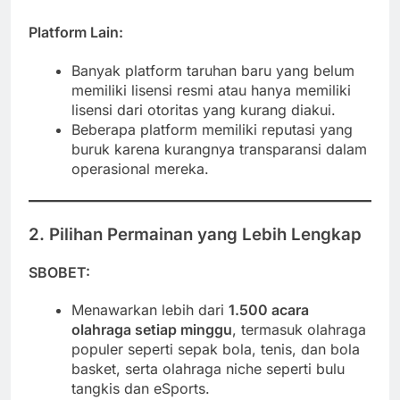
Platform Lain:
Banyak platform taruhan baru yang belum
memiliki lisensi resmi atau hanya memiliki
lisensi dari otoritas yang kurang diakui.
Beberapa platform memiliki reputasi yang
buruk karena kurangnya transparansi dalam
operasional mereka.
2. Pilihan Permainan yang Lebih Lengkap
SBOBET:
Menawarkan lebih dari
1.500 acara
olahraga setiap minggu
, termasuk olahraga
populer seperti sepak bola, tenis, dan bola
basket, serta olahraga niche seperti bulu
tangkis dan eSports.