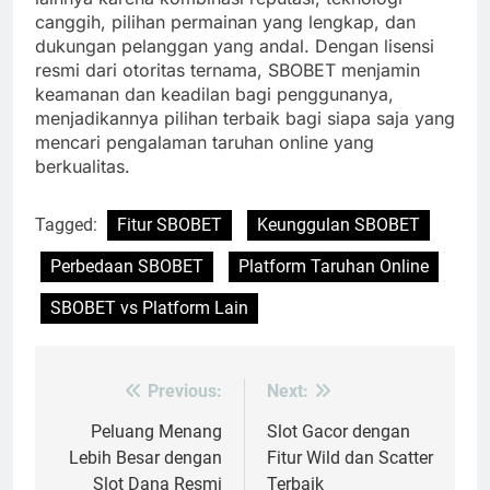
canggih, pilihan permainan yang lengkap, dan
dukungan pelanggan yang andal. Dengan lisensi
resmi dari otoritas ternama, SBOBET menjamin
keamanan dan keadilan bagi penggunanya,
menjadikannya pilihan terbaik bagi siapa saja yang
mencari pengalaman taruhan online yang
berkualitas.
Tagged:
Fitur SBOBET
Keunggulan SBOBET
Perbedaan SBOBET
Platform Taruhan Online
SBOBET vs Platform Lain
Previous:
Next:
Post
navigation
Peluang Menang
Slot Gacor dengan
Lebih Besar dengan
Fitur Wild dan Scatter
Slot Dana Resmi
Terbaik