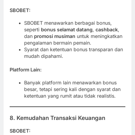
SBOBET:
SBOBET menawarkan berbagai bonus,
seperti
bonus selamat datang
,
cashback
,
dan
promosi musiman
untuk meningkatkan
pengalaman bermain pemain.
Syarat dan ketentuan bonus transparan dan
mudah dipahami.
Platform Lain:
Banyak platform lain menawarkan bonus
besar, tetapi sering kali dengan syarat dan
ketentuan yang rumit atau tidak realistis.
8. Kemudahan Transaksi Keuangan
SBOBET: