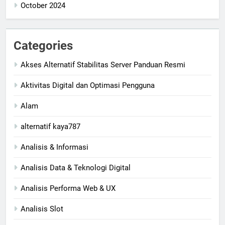
October 2024
Categories
Akses Alternatif Stabilitas Server Panduan Resmi
Aktivitas Digital dan Optimasi Pengguna
Alam
alternatif kaya787
Analisis & Informasi
Analisis Data & Teknologi Digital
Analisis Performa Web & UX
Analisis Slot