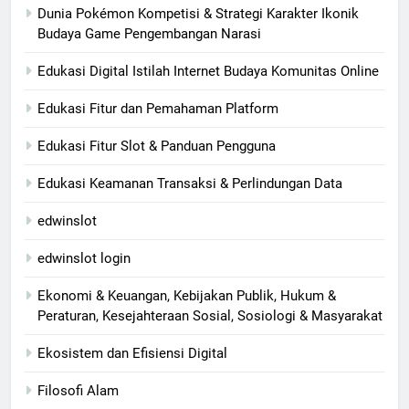
Dunia Pokémon Kompetisi & Strategi Karakter Ikonik
Budaya Game Pengembangan Narasi
Edukasi Digital Istilah Internet Budaya Komunitas Online
Edukasi Fitur dan Pemahaman Platform
Edukasi Fitur Slot & Panduan Pengguna
Edukasi Keamanan Transaksi & Perlindungan Data
edwinslot
edwinslot login
Ekonomi & Keuangan, Kebijakan Publik, Hukum &
Peraturan, Kesejahteraan Sosial, Sosiologi & Masyarakat
Ekosistem dan Efisiensi Digital
Filosofi Alam