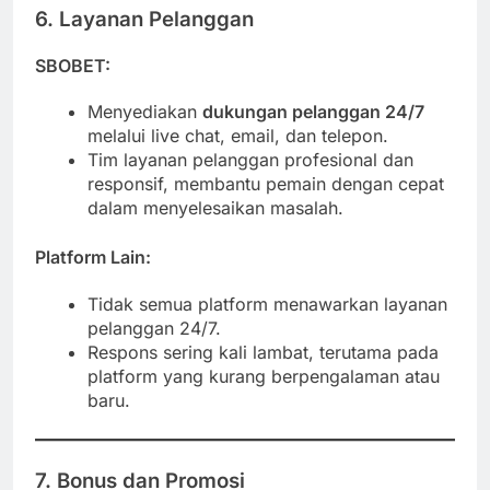
6. Layanan Pelanggan
SBOBET:
Menyediakan
dukungan pelanggan 24/7
melalui live chat, email, dan telepon.
Tim layanan pelanggan profesional dan
responsif, membantu pemain dengan cepat
dalam menyelesaikan masalah.
Platform Lain:
Tidak semua platform menawarkan layanan
pelanggan 24/7.
Respons sering kali lambat, terutama pada
platform yang kurang berpengalaman atau
baru.
7. Bonus dan Promosi