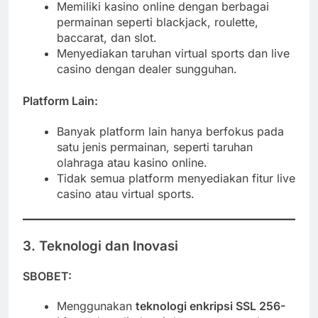
Memiliki kasino online dengan berbagai
permainan seperti blackjack, roulette,
baccarat, dan slot.
Menyediakan taruhan virtual sports dan live
casino dengan dealer sungguhan.
Platform Lain:
Banyak platform lain hanya berfokus pada
satu jenis permainan, seperti taruhan
olahraga atau kasino online.
Tidak semua platform menyediakan fitur live
casino atau virtual sports.
3. Teknologi dan Inovasi
SBOBET:
Menggunakan
teknologi enkripsi SSL 256-