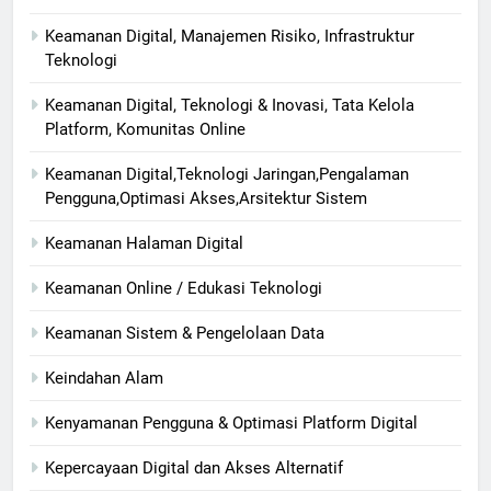
Keamanan Digital, Manajemen Risiko, Infrastruktur
Teknologi
Keamanan Digital, Teknologi & Inovasi, Tata Kelola
Platform, Komunitas Online
Keamanan Digital,Teknologi Jaringan,Pengalaman
Pengguna,Optimasi Akses,Arsitektur Sistem
Keamanan Halaman Digital
Keamanan Online / Edukasi Teknologi
Keamanan Sistem & Pengelolaan Data
Keindahan Alam
Kenyamanan Pengguna & Optimasi Platform Digital
Kepercayaan Digital dan Akses Alternatif