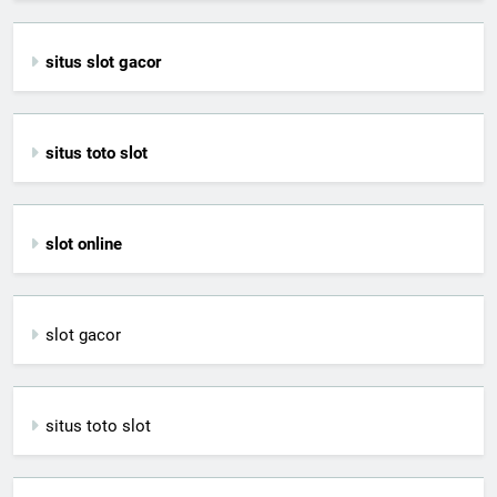
situs slot gacor
situs toto slot
slot online
slot gacor
situs toto slot