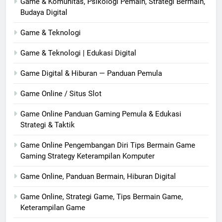
Game & Komunitas, Psikologi Pemain, Strategi Bermain,
Budaya Digital
Game & Teknologi
Game & Teknologi | Edukasi Digital
Game Digital & Hiburan — Panduan Pemula
Game Online / Situs Slot
Game Online Panduan Gaming Pemula & Edukasi
Strategi & Taktik
Game Online Pengembangan Diri Tips Bermain Game
Gaming Strategy Keterampilan Komputer
Game Online, Panduan Bermain, Hiburan Digital
Game Online, Strategi Game, Tips Bermain Game,
Keterampilan Game