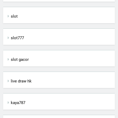
slot
slot777
slot gacor
live draw hk
kaya787