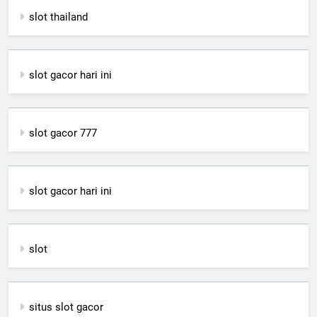
slot thailand
slot gacor hari ini
slot gacor 777
slot gacor hari ini
slot
situs slot gacor