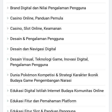
Brand Digital dan Nilai Pengalaman Pengguna
Casino Online, Panduan Pemula
Casino, Slot Online, Keamanan
Desain & Pengalaman Pengguna
Desain dan Navigasi Digital
Desain Visual, Teknologi Game, Inovasi Digital,
Pengalaman Pengguna
Dunia Pokémon Kompetisi & Strategi Karakter Ikonik
Budaya Game Pengembangan Narasi
Edukasi Digital Istilah Internet Budaya Komunitas Online
Edukasi Fitur dan Pemahaman Platform
Edukasi Fitur Slot & Panduan Pengguna