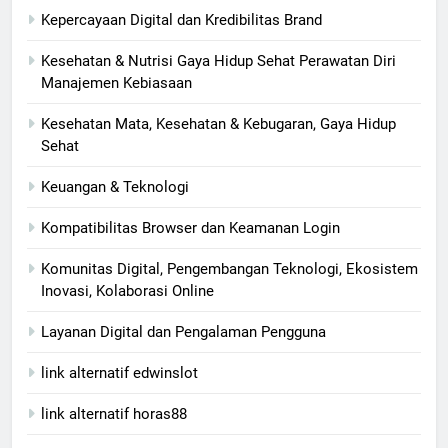
Kepercayaan Digital dan Kredibilitas Brand
Kesehatan & Nutrisi Gaya Hidup Sehat Perawatan Diri
Manajemen Kebiasaan
Kesehatan Mata, Kesehatan & Kebugaran, Gaya Hidup
Sehat
Keuangan & Teknologi
Kompatibilitas Browser dan Keamanan Login
Komunitas Digital, Pengembangan Teknologi, Ekosistem
Inovasi, Kolaborasi Online
Layanan Digital dan Pengalaman Pengguna
link alternatif edwinslot
link alternatif horas88