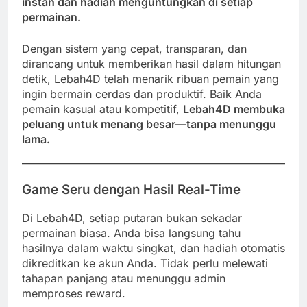
instan dan hadiah menguntungkan di setiap
permainan.
Dengan sistem yang cepat, transparan, dan
dirancang untuk memberikan hasil dalam hitungan
detik, Lebah4D telah menarik ribuan pemain yang
ingin bermain cerdas dan produktif. Baik Anda
pemain kasual atau kompetitif,
Lebah4D membuka
peluang untuk menang besar—tanpa menunggu
lama.
Game Seru dengan Hasil Real-Time
Di Lebah4D, setiap putaran bukan sekadar
permainan biasa. Anda bisa langsung tahu
hasilnya dalam waktu singkat, dan hadiah otomatis
dikreditkan ke akun Anda. Tidak perlu melewati
tahapan panjang atau menunggu admin
memproses reward.