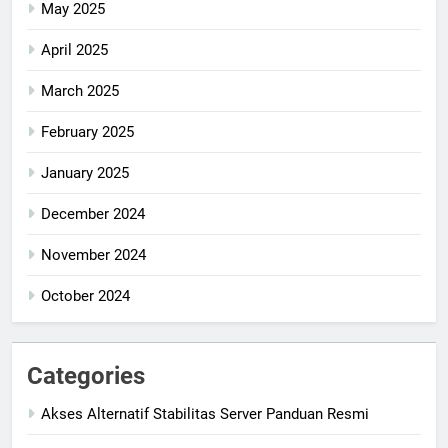
May 2025
April 2025
March 2025
February 2025
January 2025
December 2024
November 2024
October 2024
Categories
Akses Alternatif Stabilitas Server Panduan Resmi