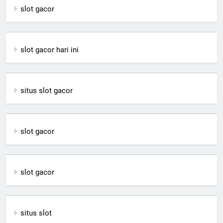
slot gacor
slot gacor hari ini
situs slot gacor
slot gacor
slot gacor
situs slot