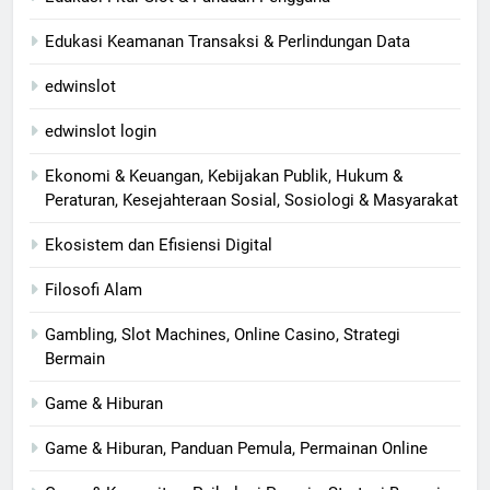
Edukasi Keamanan Transaksi & Perlindungan Data
edwinslot
edwinslot login
Ekonomi & Keuangan, Kebijakan Publik, Hukum &
Peraturan, Kesejahteraan Sosial, Sosiologi & Masyarakat
Ekosistem dan Efisiensi Digital
Filosofi Alam
Gambling, Slot Machines, Online Casino, Strategi
Bermain
Game & Hiburan
Game & Hiburan, Panduan Pemula, Permainan Online