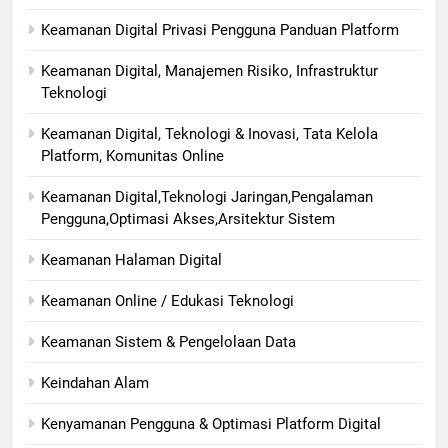
Keamanan Digital Privasi Pengguna Panduan Platform
Keamanan Digital, Manajemen Risiko, Infrastruktur
Teknologi
Keamanan Digital, Teknologi & Inovasi, Tata Kelola
Platform, Komunitas Online
Keamanan Digital,Teknologi Jaringan,Pengalaman
Pengguna,Optimasi Akses,Arsitektur Sistem
Keamanan Halaman Digital
Keamanan Online / Edukasi Teknologi
Keamanan Sistem & Pengelolaan Data
Keindahan Alam
Kenyamanan Pengguna & Optimasi Platform Digital