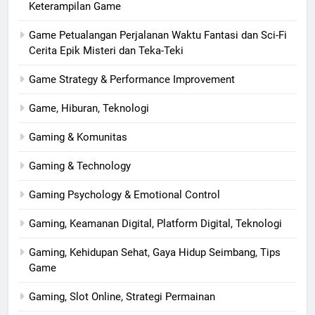
Keterampilan Game
Game Petualangan Perjalanan Waktu Fantasi dan Sci-Fi
Cerita Epik Misteri dan Teka-Teki
Game Strategy & Performance Improvement
Game, Hiburan, Teknologi
Gaming & Komunitas
Gaming & Technology
Gaming Psychology & Emotional Control
Gaming, Keamanan Digital, Platform Digital, Teknologi
Gaming, Kehidupan Sehat, Gaya Hidup Seimbang, Tips
Game
Gaming, Slot Online, Strategi Permainan