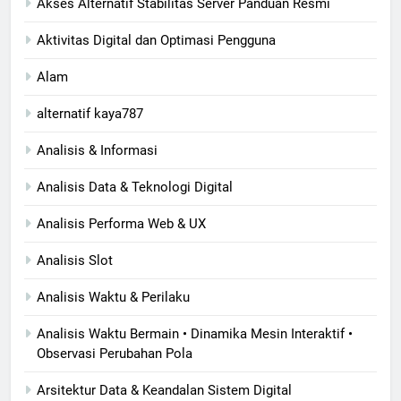
Akses Alternatif Stabilitas Server Panduan Resmi
Aktivitas Digital dan Optimasi Pengguna
Alam
alternatif kaya787
Analisis & Informasi
Analisis Data & Teknologi Digital
Analisis Performa Web & UX
Analisis Slot
Analisis Waktu & Perilaku
Analisis Waktu Bermain • Dinamika Mesin Interaktif •
Observasi Perubahan Pola
Arsitektur Data & Keandalan Sistem Digital