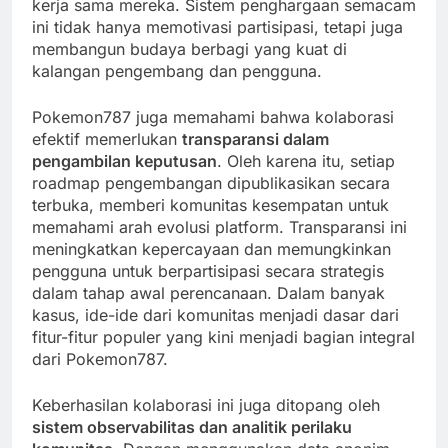
kerja sama mereka. Sistem penghargaan semacam
ini tidak hanya memotivasi partisipasi, tetapi juga
membangun budaya berbagi yang kuat di
kalangan pengembang dan pengguna.
Pokemon787 juga memahami bahwa kolaborasi
efektif memerlukan
transparansi dalam
pengambilan keputusan
. Oleh karena itu, setiap
roadmap pengembangan dipublikasikan secara
terbuka, memberi komunitas kesempatan untuk
memahami arah evolusi platform. Transparansi ini
meningkatkan kepercayaan dan memungkinkan
pengguna untuk berpartisipasi secara strategis
dalam tahap awal perencanaan. Dalam banyak
kasus, ide-ide dari komunitas menjadi dasar dari
fitur-fitur populer yang kini menjadi bagian integral
dari Pokemon787.
Keberhasilan kolaborasi ini juga ditopang oleh
sistem observabilitas dan analitik perilaku