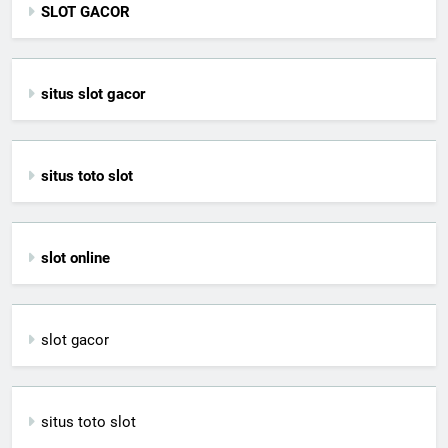
SLOT GACOR
situs slot gacor
situs toto slot
slot online
slot gacor
situs toto slot