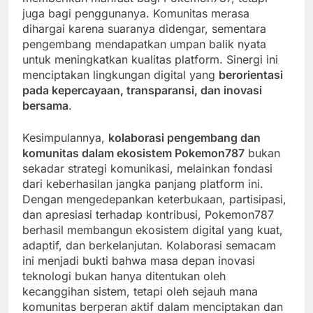
juga bagi penggunanya. Komunitas merasa
dihargai karena suaranya didengar, sementara
pengembang mendapatkan umpan balik nyata
untuk meningkatkan kualitas platform. Sinergi ini
menciptakan lingkungan digital yang
berorientasi
pada kepercayaan, transparansi, dan inovasi
bersama
.
Kesimpulannya,
kolaborasi pengembang dan
komunitas dalam ekosistem Pokemon787
bukan
sekadar strategi komunikasi, melainkan fondasi
dari keberhasilan jangka panjang platform ini.
Dengan mengedepankan keterbukaan, partisipasi,
dan apresiasi terhadap kontribusi, Pokemon787
berhasil membangun ekosistem digital yang kuat,
adaptif, dan berkelanjutan. Kolaborasi semacam
ini menjadi bukti bahwa masa depan inovasi
teknologi bukan hanya ditentukan oleh
kecanggihan sistem, tetapi oleh sejauh mana
komunitas berperan aktif dalam menciptakan dan