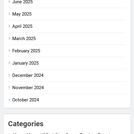
June 2025
May 2025
April 2025
March 2025
February 2025
January 2025
December 2024
November 2024
October 2024
Categories