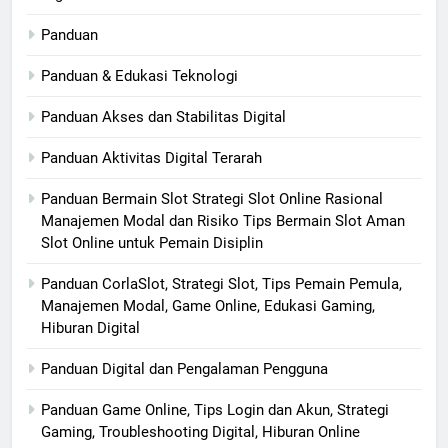
Panduan
Panduan & Edukasi Teknologi
Panduan Akses dan Stabilitas Digital
Panduan Aktivitas Digital Terarah
Panduan Bermain Slot Strategi Slot Online Rasional
Manajemen Modal dan Risiko Tips Bermain Slot Aman
Slot Online untuk Pemain Disiplin
Panduan CorlaSlot, Strategi Slot, Tips Pemain Pemula,
Manajemen Modal, Game Online, Edukasi Gaming,
Hiburan Digital
Panduan Digital dan Pengalaman Pengguna
Panduan Game Online, Tips Login dan Akun, Strategi
Gaming, Troubleshooting Digital, Hiburan Online