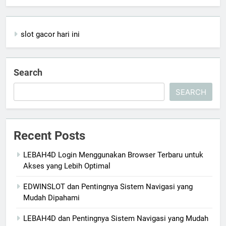
slot gacor hari ini
Search
SEARCH
Recent Posts
LEBAH4D Login Menggunakan Browser Terbaru untuk
Akses yang Lebih Optimal
EDWINSLOT dan Pentingnya Sistem Navigasi yang
Mudah Dipahami
LEBAH4D dan Pentingnya Sistem Navigasi yang Mudah