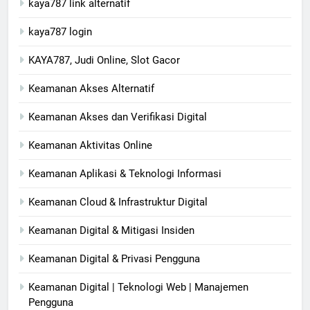
kaya787 link alternatif
kaya787 login
KAYA787, Judi Online, Slot Gacor
Keamanan Akses Alternatif
Keamanan Akses dan Verifikasi Digital
Keamanan Aktivitas Online
Keamanan Aplikasi & Teknologi Informasi
Keamanan Cloud & Infrastruktur Digital
Keamanan Digital & Mitigasi Insiden
Keamanan Digital & Privasi Pengguna
Keamanan Digital | Teknologi Web | Manajemen
Pengguna