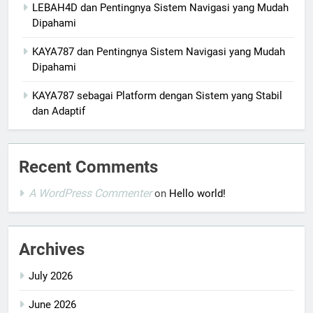
LEBAH4D dan Pentingnya Sistem Navigasi yang Mudah
Dipahami
KAYA787 dan Pentingnya Sistem Navigasi yang Mudah
Dipahami
KAYA787 sebagai Platform dengan Sistem yang Stabil
dan Adaptif
Recent Comments
A WordPress Commenter
on
Hello world!
Archives
July 2026
June 2026