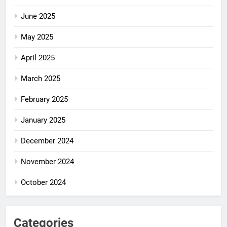
June 2025
May 2025
April 2025
March 2025
February 2025
January 2025
December 2024
November 2024
October 2024
Categories