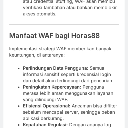
atau credential stuffing, WAF akan memicu
verifikasi tambahan atau bahkan memblokir
akses otomatis.
Manfaat WAF bagi Horas88
Implementasi strategi WAF memberikan banyak
keuntungan, di antaranya:
Perlindungan Data Pengguna:
Semua
informasi sensitif seperti kredensial login
dan detail akun terlindungi dari pencurian.
Peningkatan Kepercayaan:
Pengguna
merasa lebih aman menggunakan layanan
yang dilindungi WAF.
Efisiensi Operasional:
Ancaman bisa difilter
sebelum mencapai server, sehingga beban
aplikasi berkurang.
Kepatuhan Regulasi:
Dengan adanya log