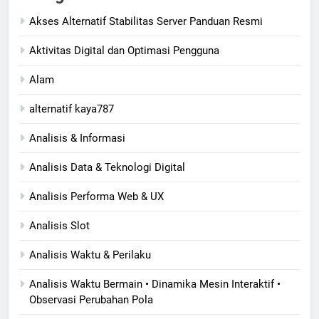
Akses Alternatif Stabilitas Server Panduan Resmi
Aktivitas Digital dan Optimasi Pengguna
Alam
alternatif kaya787
Analisis & Informasi
Analisis Data & Teknologi Digital
Analisis Performa Web & UX
Analisis Slot
Analisis Waktu & Perilaku
Analisis Waktu Bermain • Dinamika Mesin Interaktif •
Observasi Perubahan Pola