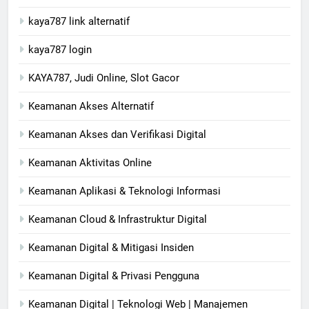
kaya787 link alternatif
kaya787 login
KAYA787, Judi Online, Slot Gacor
Keamanan Akses Alternatif
Keamanan Akses dan Verifikasi Digital
Keamanan Aktivitas Online
Keamanan Aplikasi & Teknologi Informasi
Keamanan Cloud & Infrastruktur Digital
Keamanan Digital & Mitigasi Insiden
Keamanan Digital & Privasi Pengguna
Keamanan Digital | Teknologi Web | Manajemen