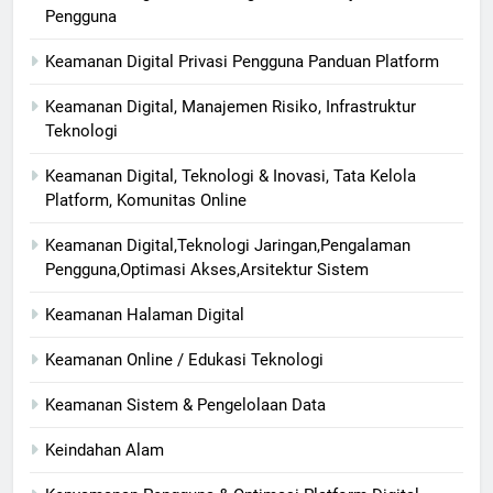
Pengguna
Keamanan Digital Privasi Pengguna Panduan Platform
Keamanan Digital, Manajemen Risiko, Infrastruktur
Teknologi
Keamanan Digital, Teknologi & Inovasi, Tata Kelola
Platform, Komunitas Online
Keamanan Digital,Teknologi Jaringan,Pengalaman
Pengguna,Optimasi Akses,Arsitektur Sistem
Keamanan Halaman Digital
Keamanan Online / Edukasi Teknologi
Keamanan Sistem & Pengelolaan Data
Keindahan Alam