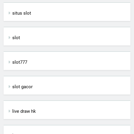
situs slot
slot
slot777
slot gacor
live draw hk