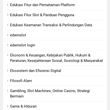
Edukasi Fitur dan Pemahaman Platform
Edukasi Fitur Slot & Panduan Pengguna
Edukasi Keamanan Transaksi & Perlindungan Data
edwinslot
edwinslot login
Ekonomi & Keuangan, Kebijakan Publik, Hukum &
Peraturan, Kesejahteraan Sosial, Sosiologi & Masyarakat
Ekosistem dan Efisiensi Digital
Filosofi Alam
Gambling, Slot Machines, Online Casino, Strategi
Bermain
Game & Hiburan