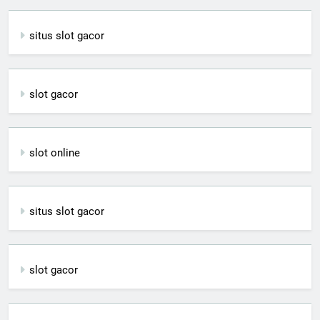
situs slot gacor
slot gacor
slot online
situs slot gacor
slot gacor