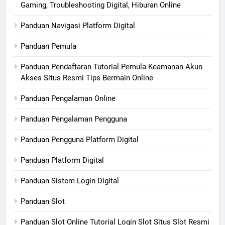
Gaming, Troubleshooting Digital, Hiburan Online
Panduan Navigasi Platform Digital
Panduan Pemula
Panduan Pendaftaran Tutorial Pemula Keamanan Akun
Akses Situs Resmi Tips Bermain Online
Panduan Pengalaman Online
Panduan Pengalaman Pengguna
Panduan Pengguna Platform Digital
Panduan Platform Digital
Panduan Sistem Login Digital
Panduan Slot
Panduan Slot Online Tutorial Login Slot Situs Slot Resmi