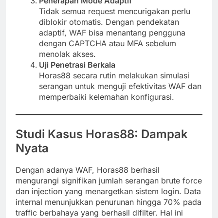
Penerapan Mode Adaptif
Tidak semua request mencurigakan perlu
diblokir otomatis. Dengan pendekatan
adaptif, WAF bisa menantang pengguna
dengan CAPTCHA atau MFA sebelum
menolak akses.
Uji Penetrasi Berkala
Horas88 secara rutin melakukan simulasi
serangan untuk menguji efektivitas WAF dan
memperbaiki kelemahan konfigurasi.
Studi Kasus Horas88: Dampak
Nyata
Dengan adanya WAF, Horas88 berhasil
mengurangi signifikan jumlah serangan brute force
dan injection yang menargetkan sistem login. Data
internal menunjukkan penurunan hingga 70% pada
traffic berbahaya yang berhasil difilter. Hal ini