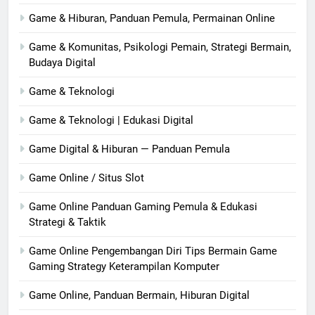
Game & Hiburan, Panduan Pemula, Permainan Online
Game & Komunitas, Psikologi Pemain, Strategi Bermain,
Budaya Digital
Game & Teknologi
Game & Teknologi | Edukasi Digital
Game Digital & Hiburan — Panduan Pemula
Game Online / Situs Slot
Game Online Panduan Gaming Pemula & Edukasi
Strategi & Taktik
Game Online Pengembangan Diri Tips Bermain Game
Gaming Strategy Keterampilan Komputer
Game Online, Panduan Bermain, Hiburan Digital