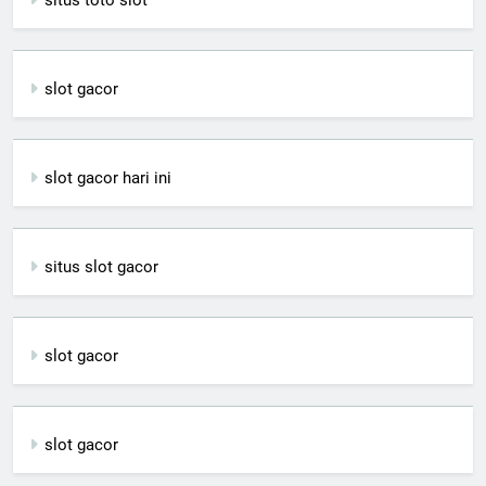
situs toto slot
slot gacor
slot gacor hari ini
situs slot gacor
slot gacor
slot gacor