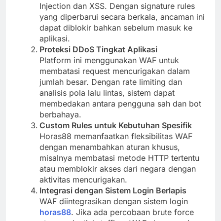
Injection dan XSS. Dengan signature rules
yang diperbarui secara berkala, ancaman ini
dapat diblokir bahkan sebelum masuk ke
aplikasi.
Proteksi DDoS Tingkat Aplikasi
Platform ini menggunakan WAF untuk
membatasi request mencurigakan dalam
jumlah besar. Dengan rate limiting dan
analisis pola lalu lintas, sistem dapat
membedakan antara pengguna sah dan bot
berbahaya.
Custom Rules untuk Kebutuhan Spesifik
Horas88 memanfaatkan fleksibilitas WAF
dengan menambahkan aturan khusus,
misalnya membatasi metode HTTP tertentu
atau memblokir akses dari negara dengan
aktivitas mencurigakan.
Integrasi dengan Sistem Login Berlapis
WAF diintegrasikan dengan sistem login
horas88
. Jika ada percobaan brute force