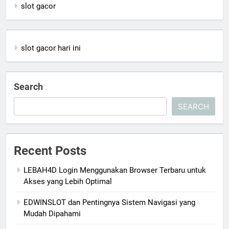
slot gacor
slot gacor hari ini
Search
SEARCH
Recent Posts
LEBAH4D Login Menggunakan Browser Terbaru untuk
Akses yang Lebih Optimal
EDWINSLOT dan Pentingnya Sistem Navigasi yang
Mudah Dipahami