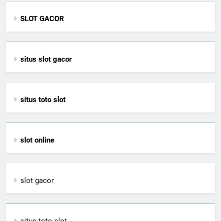
SLOT GACOR
situs slot gacor
situs toto slot
slot online
slot gacor