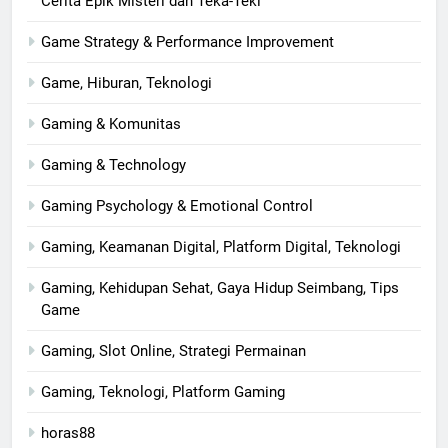
Cerita Epik Misteri dan Teka-Teki
Game Strategy & Performance Improvement
Game, Hiburan, Teknologi
Gaming & Komunitas
Gaming & Technology
Gaming Psychology & Emotional Control
Gaming, Keamanan Digital, Platform Digital, Teknologi
Gaming, Kehidupan Sehat, Gaya Hidup Seimbang, Tips
Game
Gaming, Slot Online, Strategi Permainan
Gaming, Teknologi, Platform Gaming
horas88