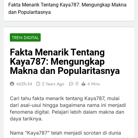
Fakta Menarik Tentang Kaya787: Mengungkap Makna
dan Popularitasnya
TREN DIGITAL
Fakta Menarik Tentang
Kaya787: Mengungkap
Makna dan Popularitasnya
0
662fc34
2 Years Ago
6 Mins
Cari tahu fakta menarik tentang Kaya787, mulai
dari asal-usul hingga bagaimana nama ini menjadi
fenomena digital. Pelajari lebih dalam makna dan
daya tariknya.
Nama “Kaya787” telah menjadi sorotan di dunia