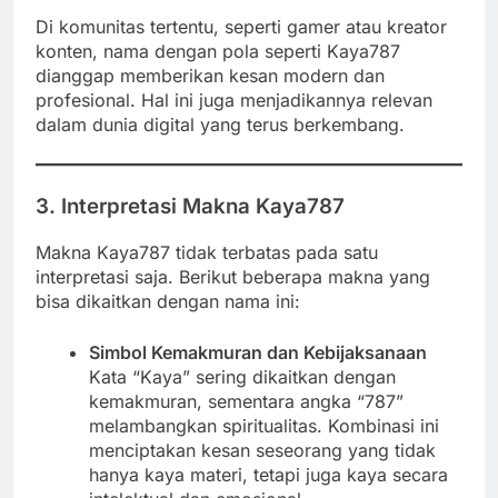
Di komunitas tertentu, seperti gamer atau kreator
konten, nama dengan pola seperti Kaya787
dianggap memberikan kesan modern dan
profesional. Hal ini juga menjadikannya relevan
dalam dunia digital yang terus berkembang.
3. Interpretasi Makna Kaya787
Makna Kaya787 tidak terbatas pada satu
interpretasi saja. Berikut beberapa makna yang
bisa dikaitkan dengan nama ini:
Simbol Kemakmuran dan Kebijaksanaan
Kata “Kaya” sering dikaitkan dengan
kemakmuran, sementara angka “787”
melambangkan spiritualitas. Kombinasi ini
menciptakan kesan seseorang yang tidak
hanya kaya materi, tetapi juga kaya secara