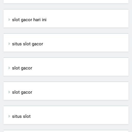
slot gacor hari ini
situs slot gacor
slot gacor
slot gacor
situs slot