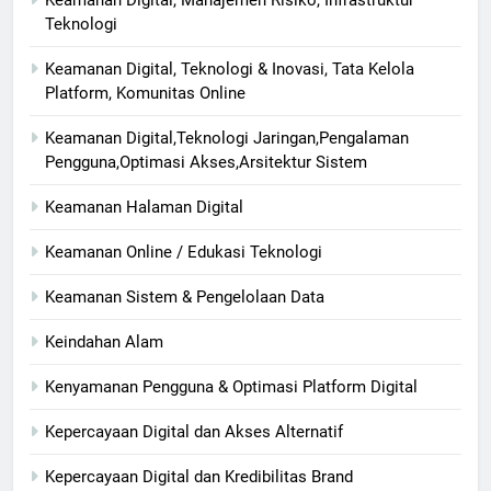
Teknologi
Keamanan Digital, Teknologi & Inovasi, Tata Kelola
Platform, Komunitas Online
Keamanan Digital,Teknologi Jaringan,Pengalaman
Pengguna,Optimasi Akses,Arsitektur Sistem
Keamanan Halaman Digital
Keamanan Online / Edukasi Teknologi
Keamanan Sistem & Pengelolaan Data
Keindahan Alam
Kenyamanan Pengguna & Optimasi Platform Digital
Kepercayaan Digital dan Akses Alternatif
Kepercayaan Digital dan Kredibilitas Brand