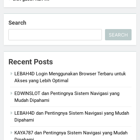
Search
SEARCH
Recent Posts
LEBAH4D Login Menggunakan Browser Terbaru untuk
Akses yang Lebih Optimal
EDWINSLOT dan Pentingnya Sistem Navigasi yang
Mudah Dipahami
LEBAH4D dan Pentingnya Sistem Navigasi yang Mudah
Dipahami
KAYA787 dan Pentingnya Sistem Navigasi yang Mudah
Dipahami