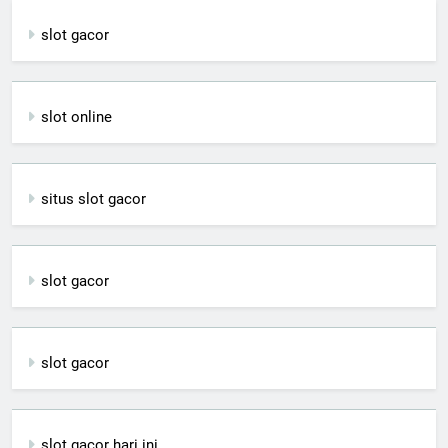
slot gacor
slot online
situs slot gacor
slot gacor
slot gacor
slot gacor hari ini