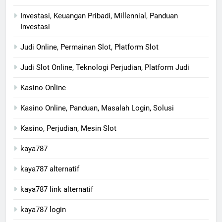
Investasi, Keuangan Pribadi, Millennial, Panduan
Investasi
Judi Online, Permainan Slot, Platform Slot
Judi Slot Online, Teknologi Perjudian, Platform Judi
Kasino Online
Kasino Online, Panduan, Masalah Login, Solusi
Kasino, Perjudian, Mesin Slot
kaya787
kaya787 alternatif
kaya787 link alternatif
kaya787 login