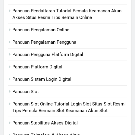
Panduan Pendaftaran Tutorial Pemula Keamanan Akun
Akses Situs Resmi Tips Bermain Online
Panduan Pengalaman Online
Panduan Pengalaman Pengguna
Panduan Pengguna Platform Digital
Panduan Platform Digital
Panduan Sistem Login Digital
Panduan Slot
Panduan Slot Online Tutorial Login Slot Situs Slot Resmi
Tips Pemula Bermain Slot Keamanan Akun Slot
Panduan Stabilitas Akses Digital