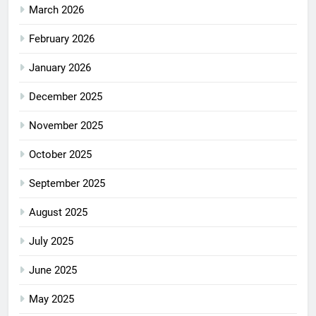
March 2026
February 2026
January 2026
December 2025
November 2025
October 2025
September 2025
August 2025
July 2025
June 2025
May 2025