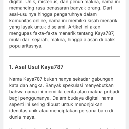
digital. Unik, misterius, dan penuh makna, nama ini
memancing rasa penasaran banyak orang. Dari
asal-usulnya hingga pengaruhnya dalam
komunitas online, nama ini memiliki kisah menarik
yang layak untuk diselami. Artikel ini akan
mengupas fakta-fakta menarik tentang Kaya787,
mulai dari sejarah, makna, hingga alasan di balik
popularitasnya.
1. Asal Usul Kaya787
Nama Kaya787 bukan hanya sekadar gabungan
kata dan angka. Banyak spekulasi menyebutkan
bahwa nama ini memiliki cerita atau makna pribadi
bagi penggunanya. Dalam budaya digital, nama
seperti ini sering dibuat untuk menonjolkan
identitas unik atau menciptakan persona baru di
dunia maya.