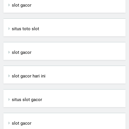
slot gacor
situs toto slot
slot gacor
slot gacor hari ini
situs slot gacor
slot gacor