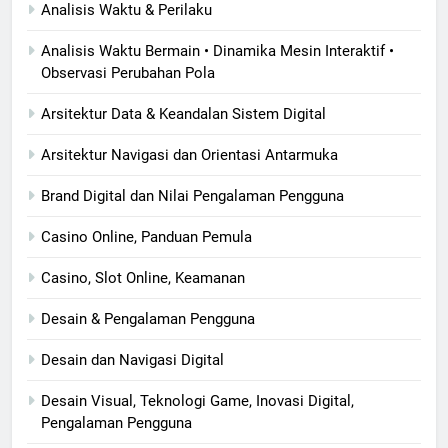
Analisis Waktu & Perilaku
Analisis Waktu Bermain • Dinamika Mesin Interaktif •
Observasi Perubahan Pola
Arsitektur Data & Keandalan Sistem Digital
Arsitektur Navigasi dan Orientasi Antarmuka
Brand Digital dan Nilai Pengalaman Pengguna
Casino Online, Panduan Pemula
Casino, Slot Online, Keamanan
Desain & Pengalaman Pengguna
Desain dan Navigasi Digital
Desain Visual, Teknologi Game, Inovasi Digital,
Pengalaman Pengguna