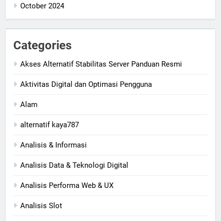
October 2024
Categories
Akses Alternatif Stabilitas Server Panduan Resmi
Aktivitas Digital dan Optimasi Pengguna
Alam
alternatif kaya787
Analisis & Informasi
Analisis Data & Teknologi Digital
Analisis Performa Web & UX
Analisis Slot