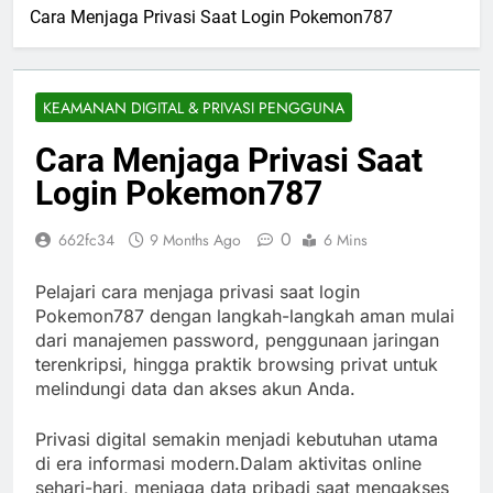
Cara Menjaga Privasi Saat Login Pokemon787
KEAMANAN DIGITAL & PRIVASI PENGGUNA
Cara Menjaga Privasi Saat
Login Pokemon787
0
662fc34
9 Months Ago
6 Mins
Pelajari cara menjaga privasi saat login
Pokemon787 dengan langkah-langkah aman mulai
dari manajemen password, penggunaan jaringan
terenkripsi, hingga praktik browsing privat untuk
melindungi data dan akses akun Anda.
Privasi digital semakin menjadi kebutuhan utama
di era informasi modern.Dalam aktivitas online
sehari-hari, menjaga data pribadi saat mengakses