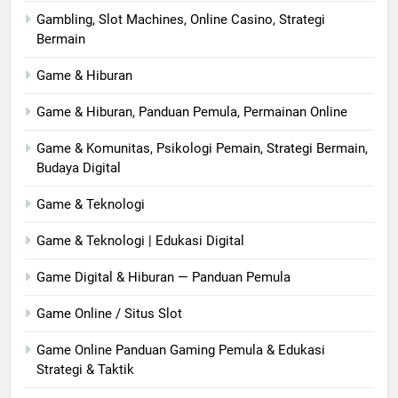
Gambling, Slot Machines, Online Casino, Strategi
Bermain
Game & Hiburan
Game & Hiburan, Panduan Pemula, Permainan Online
Game & Komunitas, Psikologi Pemain, Strategi Bermain,
Budaya Digital
Game & Teknologi
Game & Teknologi | Edukasi Digital
Game Digital & Hiburan — Panduan Pemula
Game Online / Situs Slot
Game Online Panduan Gaming Pemula & Edukasi
Strategi & Taktik