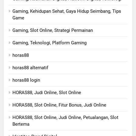
Gaming, Kehidupan Sehat, Gaya Hidup Seimbang, Tips
Game
Gaming, Slot Online, Strategi Permainan
Gaming, Teknologi, Platform Gaming
horas88
horas88 alternatif
horas88 login
HORAS88, Judi Online, Slot Online
HORAS88, Slot Online, Fitur Bonus, Judi Online
HORAS88, Slot Online, Judi Online, Petualangan, Slot
Bertema