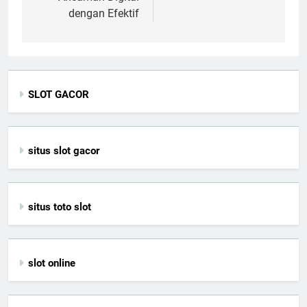
dengan Efektif
SLOT GACOR
situs slot gacor
situs toto slot
slot online