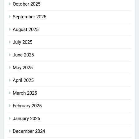
October 2025
September 2025
August 2025
July 2025
June 2025
May 2025
April 2025
March 2025
February 2025
January 2025
December 2024