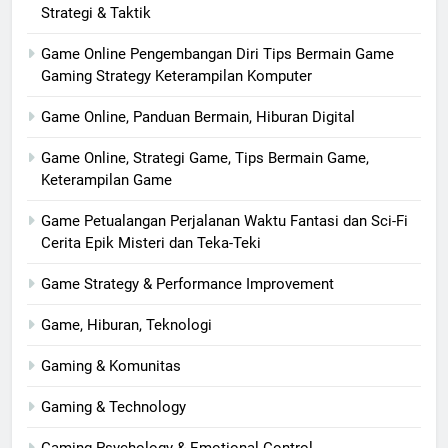
Strategi & Taktik
Game Online Pengembangan Diri Tips Bermain Game
Gaming Strategy Keterampilan Komputer
Game Online, Panduan Bermain, Hiburan Digital
Game Online, Strategi Game, Tips Bermain Game,
Keterampilan Game
Game Petualangan Perjalanan Waktu Fantasi dan Sci-Fi
Cerita Epik Misteri dan Teka-Teki
Game Strategy & Performance Improvement
Game, Hiburan, Teknologi
Gaming & Komunitas
Gaming & Technology
Gaming Psychology & Emotional Control