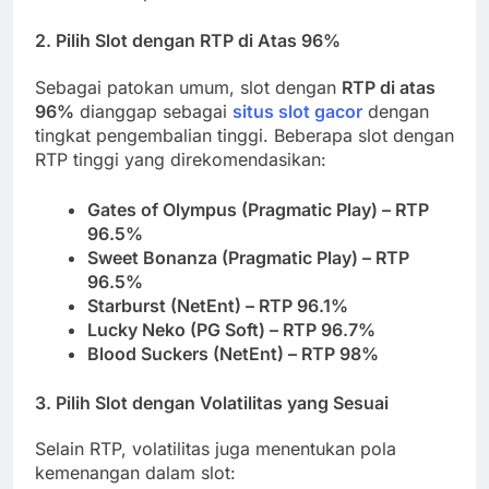
2. Pilih Slot dengan RTP di Atas 96%
Sebagai patokan umum, slot dengan
RTP di atas
96%
dianggap sebagai
situs slot gacor
dengan
tingkat pengembalian tinggi. Beberapa slot dengan
RTP tinggi yang direkomendasikan:
Gates of Olympus (Pragmatic Play) – RTP
96.5%
Sweet Bonanza (Pragmatic Play) – RTP
96.5%
Starburst (NetEnt) – RTP 96.1%
Lucky Neko (PG Soft) – RTP 96.7%
Blood Suckers (NetEnt) – RTP 98%
3. Pilih Slot dengan Volatilitas yang Sesuai
Selain RTP, volatilitas juga menentukan pola
kemenangan dalam slot: