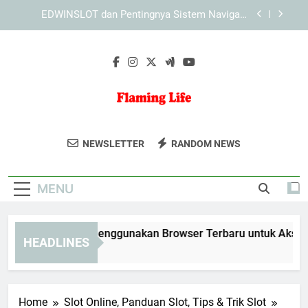
Skip
LEBAH4D dan Pentingnya Sistem Navigasi yang
to
Mudah Dipahami
content
KAYA787 dan Pentingnya Sistem Navigasi yang
Mudah Dipahami
LEBAH4D Login Menggunakan Browser Terbaru
untuk Akses yang Lebih Optimal
EDWINSLOT dan Pentingnya Sistem Navigasi
yang Mudah Dipahami
Flaming Life
Temukan Inspirasi Gaya Hidup Yang
LEBAH4D dan Pentingnya Sistem Navigasi yang
NEWSLETTER
RANDOM NEWS
Mudah Dipahami
Positif Di Flaming Life. Untuk Hidup
KAYA787 dan Pentingnya Sistem Navigasi yang
Yang Lebih Bermakna Dan
Mudah Dipahami
MENU
Menyenangkan.
BAH4D Login Menggunakan Browser Terbaru untuk Akses yan
HEADLINES
Weeks Ago
Home
Slot Online, Panduan Slot, Tips & Trik Slot