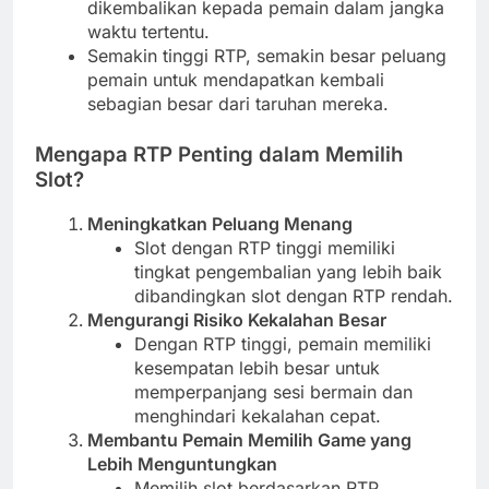
dikembalikan kepada pemain dalam jangka
waktu tertentu.
Semakin tinggi RTP, semakin besar peluang
pemain untuk mendapatkan kembali
sebagian besar dari taruhan mereka.
Mengapa RTP Penting dalam Memilih
Slot?
Meningkatkan Peluang Menang
Slot dengan RTP tinggi memiliki
tingkat pengembalian yang lebih baik
dibandingkan slot dengan RTP rendah.
Mengurangi Risiko Kekalahan Besar
Dengan RTP tinggi, pemain memiliki
kesempatan lebih besar untuk
memperpanjang sesi bermain dan
menghindari kekalahan cepat.
Membantu Pemain Memilih Game yang
Lebih Menguntungkan
Memilih slot berdasarkan RTP