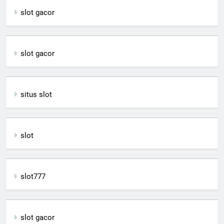
slot gacor
slot gacor
situs slot
slot
slot777
slot gacor