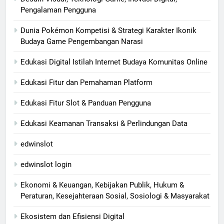
Pengalaman Pengguna
Dunia Pokémon Kompetisi & Strategi Karakter Ikonik
Budaya Game Pengembangan Narasi
Edukasi Digital Istilah Internet Budaya Komunitas Online
Edukasi Fitur dan Pemahaman Platform
Edukasi Fitur Slot & Panduan Pengguna
Edukasi Keamanan Transaksi & Perlindungan Data
edwinslot
edwinslot login
Ekonomi & Keuangan, Kebijakan Publik, Hukum &
Peraturan, Kesejahteraan Sosial, Sosiologi & Masyarakat
Ekosistem dan Efisiensi Digital