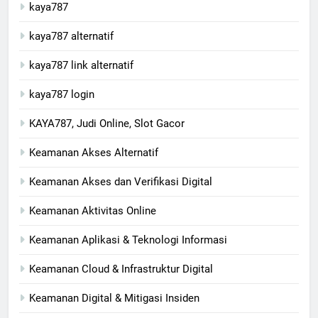
kaya787
kaya787 alternatif
kaya787 link alternatif
kaya787 login
KAYA787, Judi Online, Slot Gacor
Keamanan Akses Alternatif
Keamanan Akses dan Verifikasi Digital
Keamanan Aktivitas Online
Keamanan Aplikasi & Teknologi Informasi
Keamanan Cloud & Infrastruktur Digital
Keamanan Digital & Mitigasi Insiden