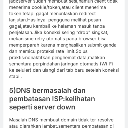
jadi:server sudah membuat sesi,namun client tidak
menerima cookie/token,atau client menerima
token tetapi gagal menuntaskan redirect
lanjutan.Hasilnya, pengguna melihat pesan
gagal,atau kembali ke halaman masuk tanpa
penjelasan.Jika koneksi sering “drop” singkat,
mekanisme retry otomatis pada browser bisa
memperparah karena menghasilkan submit ganda
dan memicu proteksi rate limit.Solusi
praktis:nonaktifkan penghemat data,matikan
sementara perpindahan jaringan otomatis (Wi-Fi
ke seluler),dan ulangi dari tab baru setelah koneksi
stabil.
5)DNS bermasalah dan
pembatasan ISP:kelihatan
seperti server down
Masalah DNS membuat domain tidak ter-resolve
atau diarahkan lambat,sementara pembatasan di