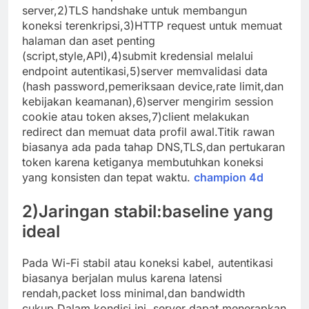
server,2)TLS handshake untuk membangun
koneksi terenkripsi,3)HTTP request untuk memuat
halaman dan aset penting
(script,style,API),4)submit kredensial melalui
endpoint autentikasi,5)server memvalidasi data
(hash password,pemeriksaan device,rate limit,dan
kebijakan keamanan),6)server mengirim session
cookie atau token akses,7)client melakukan
redirect dan memuat data profil awal.Titik rawan
biasanya ada pada tahap DNS,TLS,dan pertukaran
token karena ketiganya membutuhkan koneksi
yang konsisten dan tepat waktu.
champion 4d
2)Jaringan stabil:baseline yang
ideal
Pada Wi-Fi stabil atau koneksi kabel, autentikasi
biasanya berjalan mulus karena latensi
rendah,packet loss minimal,dan bandwidth
cukup.Dalam kondisi ini, server dapat menerapkan