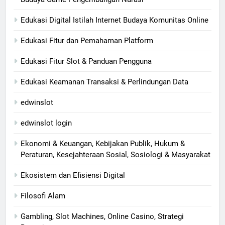
Edukasi Digital Istilah Internet Budaya Komunitas Online
Edukasi Fitur dan Pemahaman Platform
Edukasi Fitur Slot & Panduan Pengguna
Edukasi Keamanan Transaksi & Perlindungan Data
edwinslot
edwinslot login
Ekonomi & Keuangan, Kebijakan Publik, Hukum &
Peraturan, Kesejahteraan Sosial, Sosiologi & Masyarakat
Ekosistem dan Efisiensi Digital
Filosofi Alam
Gambling, Slot Machines, Online Casino, Strategi