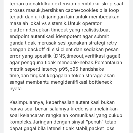
terbaru,nonaktifkan extension pemblokir skrip saat
proses masuk,bersihkan cache/cookies bila loop
terjadi,dan uji di jaringan lain untuk membedakan
masalah lokal vs sistemik.Untuk operator
platform:terapkan timeout yang realistis,buat
endpoint autentikasi idempotent agar submit
ganda tidak merusak sesi,gunakan strategi retry
dengan backoff di sisi client,dan sediakan pesan
error yang spesifik (DNS,timeout,verifikasi gagal)
agar pengguna tidak menebak-nebak.Pemantauan
metrik seperti latency p95,p95 handshake
time,dan tingkat kegagalan token storage akan
sangat membantu mengidentifikasi bottleneck
nyata.
Kesimpulannya, keberhasilan autentikasi bukan
hanya soal benar-salahnya kredensial,melainkan
soal kelancaran rangkaian komunikasi yang cukup
kompleks.Jaringan dengan sinyal “penuh” tetap
dapat gagal bila latensi tidak stabil,packet loss