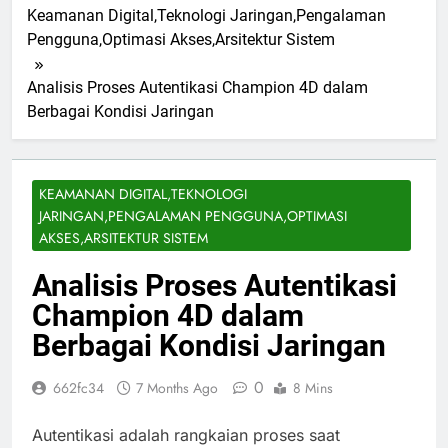
Keamanan Digital,Teknologi Jaringan,Pengalaman
Pengguna,Optimasi Akses,Arsitektur Sistem
Analisis Proses Autentikasi Champion 4D dalam
Berbagai Kondisi Jaringan
KEAMANAN DIGITAL,TEKNOLOGI
JARINGAN,PENGALAMAN PENGGUNA,OPTIMASI
AKSES,ARSITEKTUR SISTEM
Analisis Proses Autentikasi
Champion 4D dalam
Berbagai Kondisi Jaringan
0
662fc34
7 Months Ago
8 Mins
Autentikasi adalah rangkaian proses saat