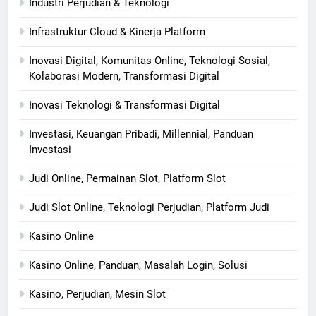
Industri Perjudian & Teknologi
Infrastruktur Cloud & Kinerja Platform
Inovasi Digital, Komunitas Online, Teknologi Sosial,
Kolaborasi Modern, Transformasi Digital
Inovasi Teknologi & Transformasi Digital
Investasi, Keuangan Pribadi, Millennial, Panduan
Investasi
Judi Online, Permainan Slot, Platform Slot
Judi Slot Online, Teknologi Perjudian, Platform Judi
Kasino Online
Kasino Online, Panduan, Masalah Login, Solusi
Kasino, Perjudian, Mesin Slot