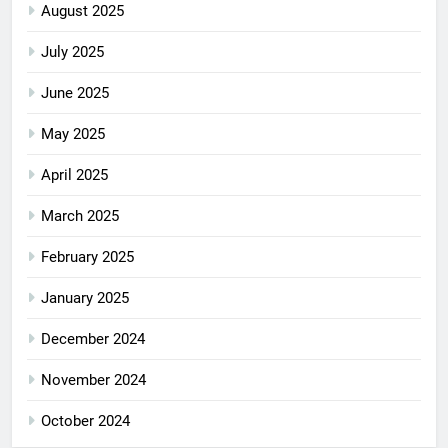
August 2025
July 2025
June 2025
May 2025
April 2025
March 2025
February 2025
January 2025
December 2024
November 2024
October 2024