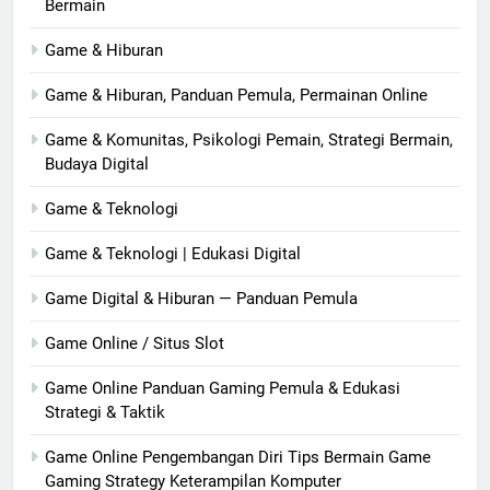
Bermain
Game & Hiburan
Game & Hiburan, Panduan Pemula, Permainan Online
Game & Komunitas, Psikologi Pemain, Strategi Bermain,
Budaya Digital
Game & Teknologi
Game & Teknologi | Edukasi Digital
Game Digital & Hiburan — Panduan Pemula
Game Online / Situs Slot
Game Online Panduan Gaming Pemula & Edukasi
Strategi & Taktik
Game Online Pengembangan Diri Tips Bermain Game
Gaming Strategy Keterampilan Komputer