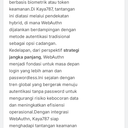
berbasis biometrik atau token
keamanan.Di Kaya787, tantangan
ini diatasi melalui pendekatan
hybrid, di mana WebAuthn
dijalankan berdampingan dengan
metode autentikasi tradisional
sebagai opsi cadangan.
Kedelapan, dari perspektif
strategi
jangka panjang
, WebAuthn
menjadi fondasi untuk masa depan
login yang lebih aman dan
passwordless.Ini sejalan dengan
tren global yang bergerak menuju
autentikasi tanpa password untuk
mengurangi risiko kebocoran data
dan meningkatkan efisiensi
operasional.Dengan integrasi
WebAuthn, Kaya787 siap
menghadapi tantangan keamanan