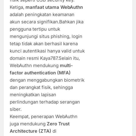
Ketiga,
manfaat utama WebAuthn
adalah peningkatan keamanan
akun secara signifikan.Bahkan jika
pengguna tertipu untuk
mengunjungi situs phishing, login
tetap tidak akan berhasil karena
kunci autentikasi hanya valid untuk
domain resmi Kaya787.Selain itu,
WebAuthn mendukung
multi-
factor authentication (MFA)
dengan menggabungkan biometrik
dan perangkat fisik, sehingga
meningkatkan lapisan
perlindungan terhadap serangan
siber.
Keempat, penerapan WebAuthn
juga mendukung
Zero Trust
Architecture (ZTA)
di