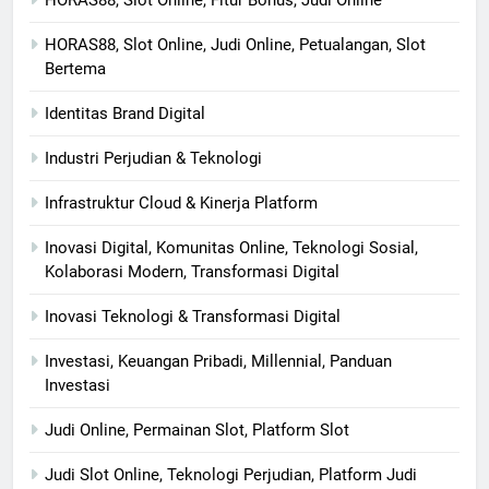
HORAS88, Slot Online, Judi Online, Petualangan, Slot
Bertema
Identitas Brand Digital
Industri Perjudian & Teknologi
Infrastruktur Cloud & Kinerja Platform
Inovasi Digital, Komunitas Online, Teknologi Sosial,
Kolaborasi Modern, Transformasi Digital
Inovasi Teknologi & Transformasi Digital
Investasi, Keuangan Pribadi, Millennial, Panduan
Investasi
Judi Online, Permainan Slot, Platform Slot
Judi Slot Online, Teknologi Perjudian, Platform Judi