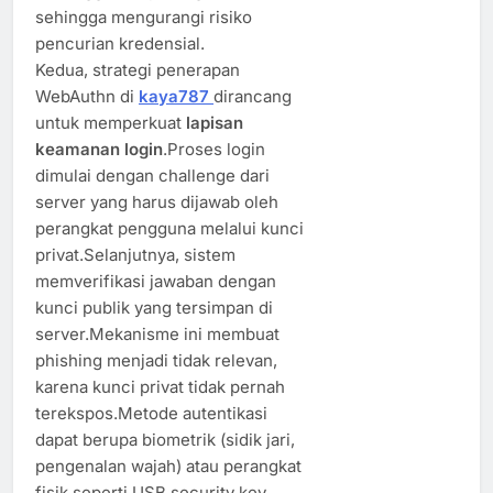
sehingga mengurangi risiko
pencurian kredensial.
Kedua, strategi penerapan
WebAuthn di
kaya787
dirancang
untuk memperkuat
lapisan
keamanan login
.Proses login
dimulai dengan challenge dari
server yang harus dijawab oleh
perangkat pengguna melalui kunci
privat.Selanjutnya, sistem
memverifikasi jawaban dengan
kunci publik yang tersimpan di
server.Mekanisme ini membuat
phishing menjadi tidak relevan,
karena kunci privat tidak pernah
terekspos.Metode autentikasi
dapat berupa biometrik (sidik jari,
pengenalan wajah) atau perangkat
fisik seperti USB security key.