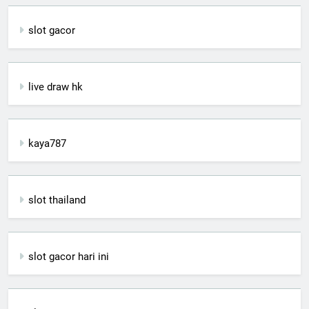
slot gacor
live draw hk
kaya787
slot thailand
slot gacor hari ini