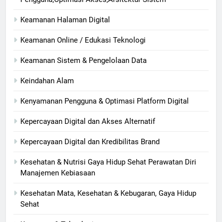
Keamanan Halaman Digital
Keamanan Online / Edukasi Teknologi
Keamanan Sistem & Pengelolaan Data
Keindahan Alam
Kenyamanan Pengguna & Optimasi Platform Digital
Kepercayaan Digital dan Akses Alternatif
Kepercayaan Digital dan Kredibilitas Brand
Kesehatan & Nutrisi Gaya Hidup Sehat Perawatan Diri
Manajemen Kebiasaan
Kesehatan Mata, Kesehatan & Kebugaran, Gaya Hidup
Sehat