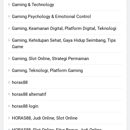
Gaming & Technology
Gaming Psychology & Emotional Control
Gaming, Keamanan Digital, Platform Digital, Teknologi
Gaming, Kehidupan Sehat, Gaya Hidup Seimbang, Tips
Game
Gaming, Slot Online, Strategi Permainan
Gaming, Teknologi, Platform Gaming
horas88
horas88 alternatif
horas88 login
HORAS88, Judi Online, Slot Online
HORAS88, Slot Online, Fitur Bonus, Judi Online