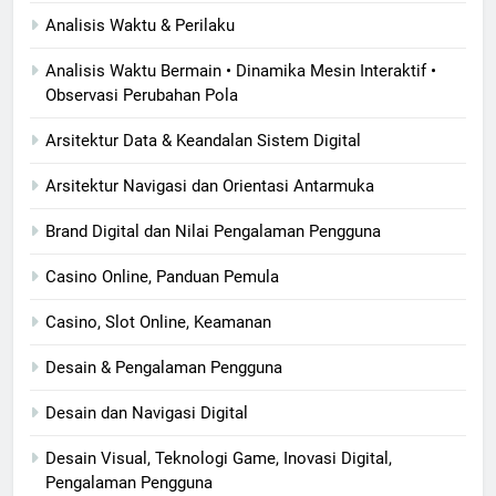
Analisis Waktu & Perilaku
Analisis Waktu Bermain • Dinamika Mesin Interaktif •
Observasi Perubahan Pola
Arsitektur Data & Keandalan Sistem Digital
Arsitektur Navigasi dan Orientasi Antarmuka
Brand Digital dan Nilai Pengalaman Pengguna
Casino Online, Panduan Pemula
Casino, Slot Online, Keamanan
Desain & Pengalaman Pengguna
Desain dan Navigasi Digital
Desain Visual, Teknologi Game, Inovasi Digital,
Pengalaman Pengguna