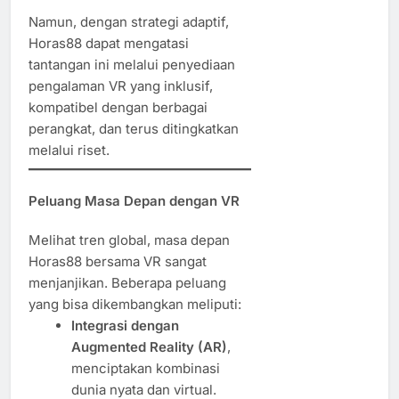
Namun, dengan strategi adaptif,
Horas88 dapat mengatasi
tantangan ini melalui penyediaan
pengalaman VR yang inklusif,
kompatibel dengan berbagai
perangkat, dan terus ditingkatkan
melalui riset.
Peluang Masa Depan dengan VR
Melihat tren global, masa depan
Horas88 bersama VR sangat
menjanjikan. Beberapa peluang
yang bisa dikembangkan meliputi:
Integrasi dengan
Augmented Reality (AR)
,
menciptakan kombinasi
dunia nyata dan virtual.