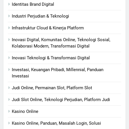
Identitas Brand Digital
Industri Perjudian & Teknologi
Infrastruktur Cloud & Kinerja Platform
Inovasi Digital, Komunitas Online, Teknologi Sosial,
Kolaborasi Modern, Transformasi Digital
Inovasi Teknologi & Transformasi Digital
Investasi, Keuangan Pribadi, Millennial, Panduan
Investasi
Judi Online, Permainan Slot, Platform Slot
Judi Slot Online, Teknologi Perjudian, Platform Judi
Kasino Online
Kasino Online, Panduan, Masalah Login, Solusi