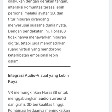
dilakukan dengan gerakan tangan,
interaksi komunitas terasa lebih
personal melalui avatar 3D, dan
fitur hiburan dirancang
menyerupai suasana dunia nyata.
Dengan pendekatan ini, Horas88
tidak hanya menawarkan hiburan
digital, tetapi juga menghadirkan
ruang virtual yang mendorong
keterlibatan emosional lebih
dalam.
Integrasi Audio-Visual yang Lebih
Kaya
VR memungkinkan Horas88 untuk
menggabungkan
audio surround
dan grafis 3D berkualitas tinggi.
Kombinasi keduanya meningkatkan