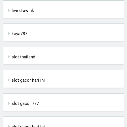
live draw hk
kaya787
slot thailand
slot gacor hari ini
slot gacor 777
slot gacor hari ini