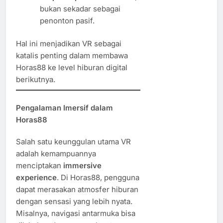
bukan sekadar sebagai
penonton pasif.
Hal ini menjadikan VR sebagai
katalis penting dalam membawa
Horas88 ke level hiburan digital
berikutnya.
Pengalaman Imersif dalam
Horas88
Salah satu keunggulan utama VR
adalah kemampuannya
menciptakan
immersive
experience
. Di Horas88, pengguna
dapat merasakan atmosfer hiburan
dengan sensasi yang lebih nyata.
Misalnya, navigasi antarmuka bisa