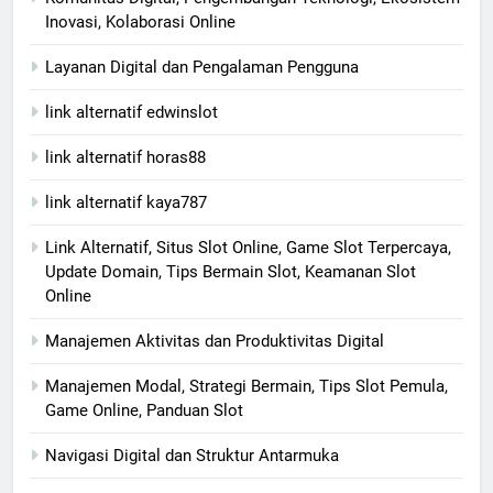
Inovasi, Kolaborasi Online
Layanan Digital dan Pengalaman Pengguna
link alternatif edwinslot
link alternatif horas88
link alternatif kaya787
Link Alternatif, Situs Slot Online, Game Slot Terpercaya,
Update Domain, Tips Bermain Slot, Keamanan Slot
Online
Manajemen Aktivitas dan Produktivitas Digital
Manajemen Modal, Strategi Bermain, Tips Slot Pemula,
Game Online, Panduan Slot
Navigasi Digital dan Struktur Antarmuka