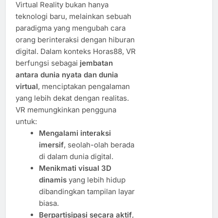
Virtual Reality bukan hanya
teknologi baru, melainkan sebuah
paradigma yang mengubah cara
orang berinteraksi dengan hiburan
digital. Dalam konteks Horas88, VR
berfungsi sebagai
jembatan
antara dunia nyata dan dunia
virtual
, menciptakan pengalaman
yang lebih dekat dengan realitas.
VR memungkinkan pengguna
untuk:
Mengalami interaksi
imersif
, seolah-olah berada
di dalam dunia digital.
Menikmati visual 3D
dinamis
yang lebih hidup
dibandingkan tampilan layar
biasa.
Berpartisipasi secara aktif
,