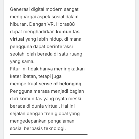
Generasi digital modern sangat
menghargai aspek sosial dalam
hiburan. Dengan VR, Horas88
dapat menghadirkan
komunitas
virtual
yang lebih hidup, di mana
pengguna dapat berinteraksi
seolah-olah berada di satu ruang
yang sama.
Fitur ini tidak hanya meningkatkan
keterlibatan, tetapi juga
memperkuat
sense of belonging
.
Pengguna merasa menjadi bagian
dari komunitas yang nyata meski
berada di dunia virtual. Hal ini
sejalan dengan tren global yang
mengedepankan pengalaman
sosial berbasis teknologi.