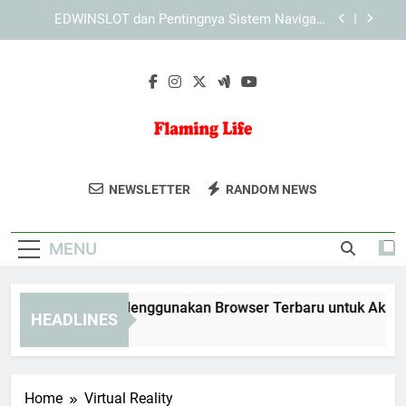
Skip
LEBAH4D dan Pentingnya Sistem Navigasi yang
to
Mudah Dipahami
content
KAYA787 dan Pentingnya Sistem Navigasi yang
Mudah Dipahami
LEBAH4D Login Menggunakan Browser Terbaru
untuk Akses yang Lebih Optimal
EDWINSLOT dan Pentingnya Sistem Navigasi
yang Mudah Dipahami
Flaming Life
Temukan Inspirasi Gaya Hidup Yang
LEBAH4D dan Pentingnya Sistem Navigasi yang
NEWSLETTER
RANDOM NEWS
Mudah Dipahami
Positif Di Flaming Life. Untuk Hidup
KAYA787 dan Pentingnya Sistem Navigasi yang
Yang Lebih Bermakna Dan
Mudah Dipahami
MENU
Menyenangkan.
EBAH4D Login Menggunakan Browser Terbaru untuk Akses yan
HEADLINES
Weeks Ago
Home
Virtual Reality