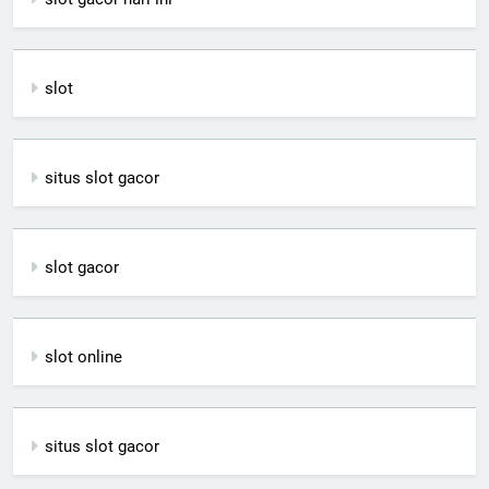
slot
situs slot gacor
slot gacor
slot online
situs slot gacor