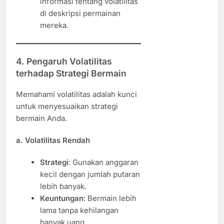
informasi tentang volatilitas
di deskripsi permainan
mereka.
4. Pengaruh Volatilitas
terhadap Strategi Bermain
Memahami volatilitas adalah kunci
untuk menyesuaikan strategi
bermain Anda.
a. Volatilitas Rendah
Strategi
: Gunakan anggaran
kecil dengan jumlah putaran
lebih banyak.
Keuntungan
: Bermain lebih
lama tanpa kehilangan
banyak uang.