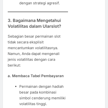
dengan strategi agresif.
3. Bagaimana Mengetahui
Volatilitas dalam Ularslot?
Sebagian besar permainan slot
tidak secara eksplisit
mencantumkan volatilitasnya.
Namun, Anda dapat mengenali
jenis volatilitas dengan cara
berikut:
a. Membaca Tabel Pembayaran
Permainan dengan hadiah
besar pada kombinasi
simbol cenderung memiliki
volatilitas tinggi.