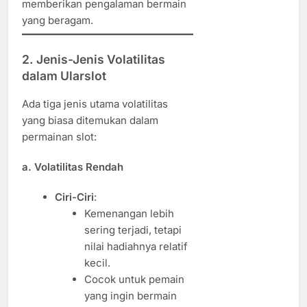
memberikan pengalaman bermain
yang beragam.
2. Jenis-Jenis Volatilitas
dalam Ularslot
Ada tiga jenis utama volatilitas
yang biasa ditemukan dalam
permainan slot:
a. Volatilitas Rendah
Ciri-Ciri
:
Kemenangan lebih
sering terjadi, tetapi
nilai hadiahnya relatif
kecil.
Cocok untuk pemain
yang ingin bermain