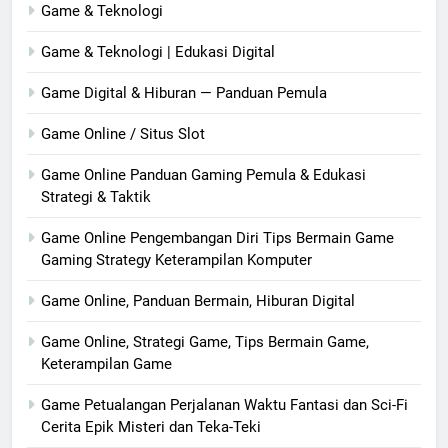
Game & Teknologi
Game & Teknologi | Edukasi Digital
Game Digital & Hiburan — Panduan Pemula
Game Online / Situs Slot
Game Online Panduan Gaming Pemula & Edukasi
Strategi & Taktik
Game Online Pengembangan Diri Tips Bermain Game
Gaming Strategy Keterampilan Komputer
Game Online, Panduan Bermain, Hiburan Digital
Game Online, Strategi Game, Tips Bermain Game,
Keterampilan Game
Game Petualangan Perjalanan Waktu Fantasi dan Sci-Fi
Cerita Epik Misteri dan Teka-Teki