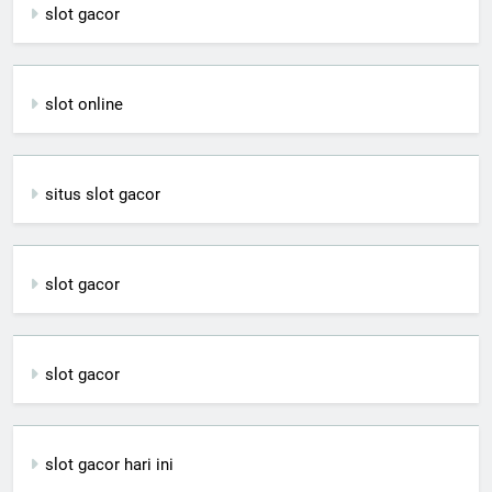
slot gacor
slot online
situs slot gacor
slot gacor
slot gacor
slot gacor hari ini