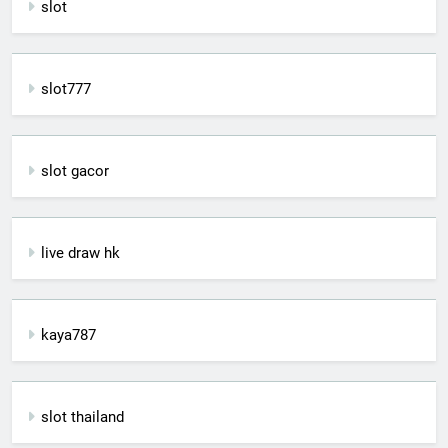
slot
slot777
slot gacor
live draw hk
kaya787
slot thailand