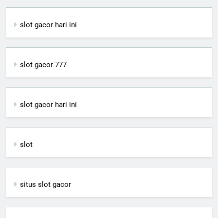
slot gacor hari ini
slot gacor 777
slot gacor hari ini
slot
situs slot gacor