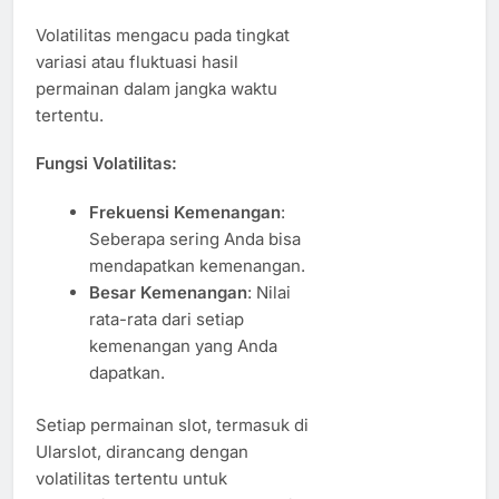
Volatilitas mengacu pada tingkat
variasi atau fluktuasi hasil
permainan dalam jangka waktu
tertentu.
Fungsi Volatilitas
:
Frekuensi Kemenangan
:
Seberapa sering Anda bisa
mendapatkan kemenangan.
Besar Kemenangan
: Nilai
rata-rata dari setiap
kemenangan yang Anda
dapatkan.
Setiap permainan slot, termasuk di
Ularslot, dirancang dengan
volatilitas tertentu untuk