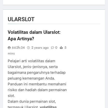
ULARSLOT
Volatilitas dalam Ularslot:
Apa Artinya?
662fc34
2 years ago
0
5
mins
Pelajari arti volatilitas dalam
Ularslot, jenis-jenisnya, serta
bagaimana pengaruhnya terhadap
peluang kemenangan Anda.
Panduan ini membantu memahami
risiko dan hadiah dalam permainan
slot.
Dalam dunia permainan slot,
termasuk Ularslot,
volatilitas