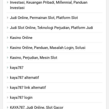
Investasi, Keuangan Pribadi, Millennial, Panduan
Investasi
Judi Online, Permainan Slot, Platform Slot
Judi Slot Online, Teknologi Perjudian, Platform Judi
Kasino Online
Kasino Online, Panduan, Masalah Login, Solusi
Kasino, Perjudian, Mesin Slot
kaya787
kaya787 alternatif
kaya787 link alternatif
kaya787 login
KAYA787, Judi Online, Slot Gacor