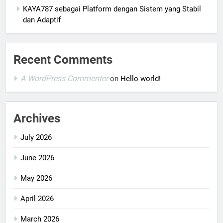
KAYA787 sebagai Platform dengan Sistem yang Stabil
dan Adaptif
Recent Comments
A WordPress Commenter
on
Hello world!
Archives
July 2026
June 2026
May 2026
April 2026
March 2026