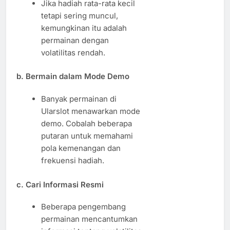
Jika hadiah rata-rata kecil
tetapi sering muncul,
kemungkinan itu adalah
permainan dengan
volatilitas rendah.
b. Bermain dalam Mode Demo
Banyak permainan di
Ularslot menawarkan mode
demo. Cobalah beberapa
putaran untuk memahami
pola kemenangan dan
frekuensi hadiah.
c. Cari Informasi Resmi
Beberapa pengembang
permainan mencantumkan