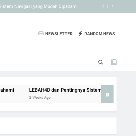
istem Navigasi yang Mudah Dipahami
Sistem Navigasi yang Mudah Dipahami
Sistem Navigasi yang Mudah Dipahami
NEWSLETTER
RANDOM NEWS
baru untuk Akses yang Lebih Optimal
up Yang Lebih Bermakna Dan Menyenangkan.
istem Navigasi yang Mudah Dipahami
Sistem Navigasi yang Mudah Dipahami
Sistem Navigasi yang Mudah Dipahami
LEBAH4D dan Pentingnya Sistem Navigasi yang Mudah Dip
2 Weeks Ago