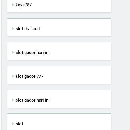
kaya787
slot thailand
slot gacor hari ini
slot gacor 777
slot gacor hari ini
slot