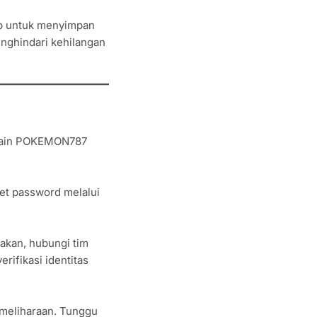
up untuk menyimpan
nghindari kehilangan
emain POKEMON787
et password melalui
gakan, hubungi tim
ifikasi identitas
meliharaan. Tunggu