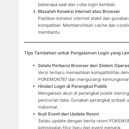
beberapa saat dan coba login kembali.
Masalah Koneksi Internet atau Browser
Pastikan koneksi internet stabil dan gunaka
kompatibel. Membersihkan cache dan cookie
membantu.
Tips Tambahan untuk Pengalaman Login yang La
Selalu Perbarui Browser dan Sistem Operas
Versi terbaru memastikan kompatibilitas den
POKEMON787 dan mengurangi kemungkinan 
Hindari Login di Perangkat Publik
Mengakses akun di perangkat publik meningk
pencurian data. Gunakan perangkat pribadi
maksimal.
Ikuti Event dan Update Resmi
Selalu update dengan berita resmi POKEMON
ketinggalan fitur baru dan event menarik.