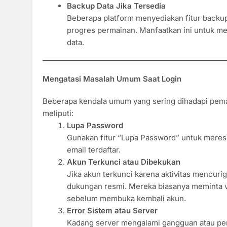
Backup Data Jika Tersedia
Beberapa platform menyediakan fitur back
progres permainan. Manfaatkan ini untuk me
data.
Mengatasi Masalah Umum Saat Login
Beberapa kendala umum yang sering dihadapi p
meliputi:
Lupa Password
Gunakan fitur “Lupa Password” untuk meres
email terdaftar.
Akun Terkunci atau Dibekukan
Jika akun terkunci karena aktivitas mencuri
dukungan resmi. Mereka biasanya meminta ver
sebelum membuka kembali akun.
Error Sistem atau Server
Kadang server mengalami gangguan atau pe