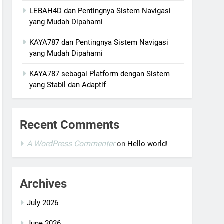
LEBAH4D dan Pentingnya Sistem Navigasi
yang Mudah Dipahami
KAYA787 dan Pentingnya Sistem Navigasi
yang Mudah Dipahami
KAYA787 sebagai Platform dengan Sistem
yang Stabil dan Adaptif
Recent Comments
A WordPress Commenter
on
Hello world!
Archives
July 2026
June 2026