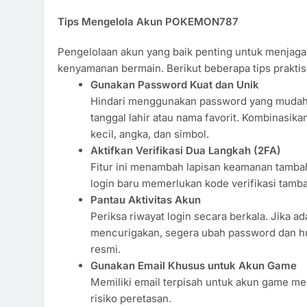
Tips Mengelola Akun POKEMON787
Pengelolaan akun yang baik penting untuk menjag
kenyamanan bermain. Berikut beberapa tips praktis
Gunakan Password Kuat dan Unik
Hindari menggunakan password yang mudah d
tanggal lahir atau nama favorit. Kombinasika
kecil, angka, dan simbol.
Aktifkan Verifikasi Dua Langkah (2FA)
Fitur ini menambah lapisan keamanan tambah
login baru memerlukan kode verifikasi tamb
Pantau Aktivitas Akun
Periksa riwayat login secara berkala. Jika ada
mencurigakan, segera ubah password dan h
resmi.
Gunakan Email Khusus untuk Akun Game
Memiliki email terpisah untuk akun game 
risiko peretasan.