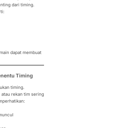
ting dari timing.
ti:
emain dapat membuat
enentu Timing
kan timing.
 atau rekan tim sering
mperhatikan:
 muncul