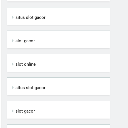
situs slot gacor
slot gacor
slot online
situs slot gacor
slot gacor