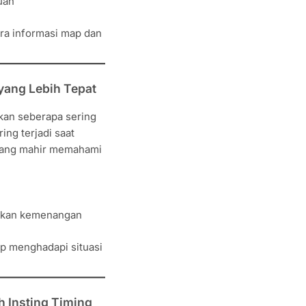
uan
ara informasi map dan
yang Lebih Tepat
kan seberapa sering
ing terjadi saat
yang mahir memahami
tukan kemenangan
p menghadapi situasi
h Insting Timing