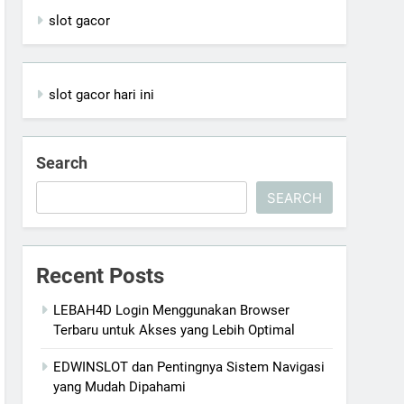
slot gacor
slot gacor hari ini
Search
SEARCH
Recent Posts
LEBAH4D Login Menggunakan Browser
Terbaru untuk Akses yang Lebih Optimal
EDWINSLOT dan Pentingnya Sistem Navigasi
yang Mudah Dipahami