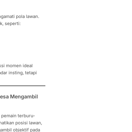
gamati pola lawan.
, seperti:
ksi momen ideal
ar insting, tetapi
-gesa Mengambil
a pemain terburu-
atikan posisi lawan,
gambil objektif pada