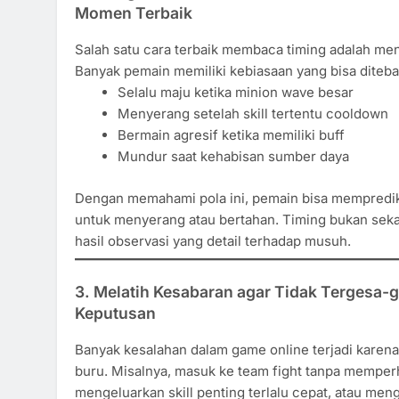
Momen Terbaik
Salah satu cara terbaik membaca timing adalah men
Banyak pemain memiliki kebiasaan yang bisa ditebak
Selalu maju ketika minion wave besar
Menyerang setelah skill tertentu cooldown
Bermain agresif ketika memiliki buff
Mundur saat kehabisan sumber daya
Dengan memahami pola ini, pemain bisa mempredi
untuk menyerang atau bertahan. Timing bukan sekad
hasil observasi yang detail terhadap musuh.
3. Melatih Kesabaran agar Tidak Tergesa
Keputusan
Banyak kesalahan dalam game online terjadi karen
buru. Misalnya, masuk ke team fight tanpa memperh
mengeluarkan skill penting terlalu cepat, atau men