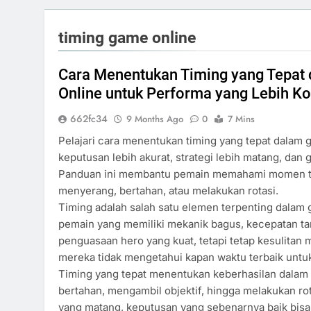
timing game online
Cara Menentukan Timing yang Tepat
Online untuk Performa yang Lebih Ko
662fc34
9 Months Ago
0
7 Mins
Pelajari cara menentukan timing yang tepat dalam 
keputusan lebih akurat, strategi lebih matang, dan g
Panduan ini membantu pemain memahami momen t
menyerang, bertahan, atau melakukan rotasi.
Timing adalah salah satu elemen terpenting dalam 
pemain yang memiliki mekanik bagus, kecepatan t
penguasaan hero yang kuat, tetapi tetap kesulitan
mereka tidak mengetahui kapan waktu terbaik untu
Timing yang tepat menentukan keberhasilan dalam
bertahan, mengambil objektif, hingga melakukan rot
yang matang, keputusan yang sebenarnya baik bis