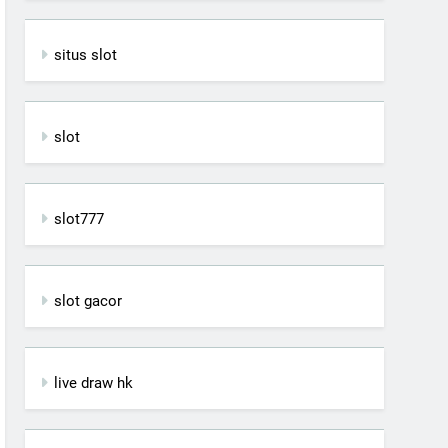
situs slot
slot
slot777
slot gacor
live draw hk