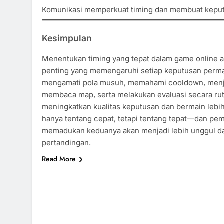
Komunikasi memperkuat timing dan membuat keputu
Kesimpulan
Menentukan timing yang tepat dalam game online
penting yang memengaruhi setiap keputusan perm
mengamati pola musuh, memahami cooldown, menj
membaca map, serta melakukan evaluasi secara rut
meningkatkan kualitas keputusan dan bermain lebih
hanya tentang cepat, tetapi tentang tepat—dan p
memadukan keduanya akan menjadi lebih unggul da
pertandingan.
Read More