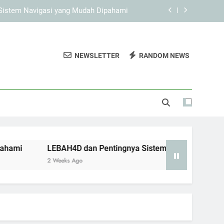
istem Navigasi yang Mudah Dipahami
Sistem Navigasi yang Mudah Dipahami
Sistem Navigasi yang Mudah Dipahami
NEWSLETTER
RANDOM NEWS
baru untuk Akses yang Lebih Optimal
up Yang Lebih Bermakna Dan Menyenangkan.
istem Navigasi yang Mudah Dipahami
Sistem Navigasi yang Mudah Dipahami
Sistem Navigasi yang Mudah Dipahami
LEBAH4D dan Pentingnya Sistem Navigasi yang Mudah Dipa
2 Weeks Ago