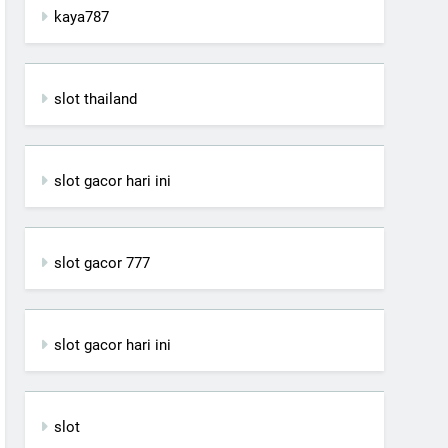
kaya787
slot thailand
slot gacor hari ini
slot gacor 777
slot gacor hari ini
slot