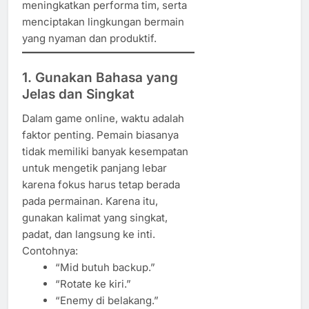
meningkatkan performa tim, serta
menciptakan lingkungan bermain
yang nyaman dan produktif.
1. Gunakan Bahasa yang
Jelas dan Singkat
Dalam game online, waktu adalah
faktor penting. Pemain biasanya
tidak memiliki banyak kesempatan
untuk mengetik panjang lebar
karena fokus harus tetap berada
pada permainan. Karena itu,
gunakan kalimat yang singkat,
padat, dan langsung ke inti.
Contohnya:
“Mid butuh backup.”
“Rotate ke kiri.”
“Enemy di belakang.”