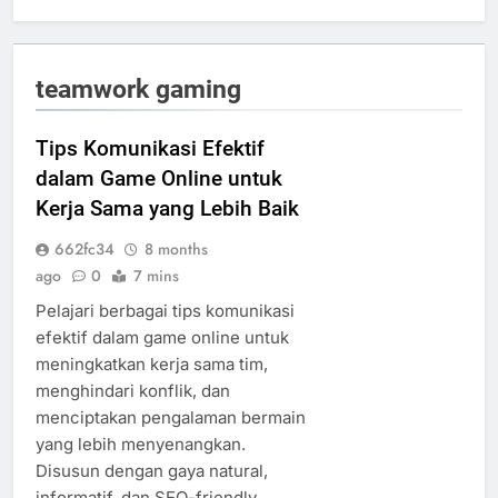
teamwork gaming
Tips Komunikasi Efektif
dalam Game Online untuk
Kerja Sama yang Lebih Baik
662fc34
8 months
ago
0
7 mins
Pelajari berbagai tips komunikasi
efektif dalam game online untuk
meningkatkan kerja sama tim,
menghindari konflik, dan
menciptakan pengalaman bermain
yang lebih menyenangkan.
Disusun dengan gaya natural,
informatif, dan SEO-friendly.