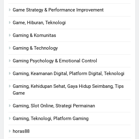
Game Strategy & Performance Improvement
Game, Hiburan, Teknologi
Gaming & Komunitas
Gaming & Technology
Gaming Psychology & Emotional Control
Gaming, Keamanan Digital, Platform Digital, Teknologi
Gaming, Kehidupan Sehat, Gaya Hidup Seimbang, Tips
Game
Gaming, Slot Online, Strategi Permainan
Gaming, Teknologi, Platform Gaming
horas88