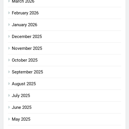
March 2026
February 2026
January 2026
December 2025
November 2025
October 2025
September 2025
August 2025
July 2025
June 2025
May 2025