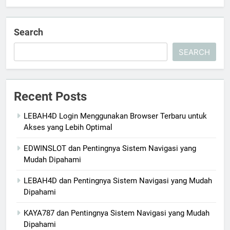
Search
SEARCH
Recent Posts
LEBAH4D Login Menggunakan Browser Terbaru untuk
Akses yang Lebih Optimal
EDWINSLOT dan Pentingnya Sistem Navigasi yang
Mudah Dipahami
LEBAH4D dan Pentingnya Sistem Navigasi yang Mudah
Dipahami
KAYA787 dan Pentingnya Sistem Navigasi yang Mudah
Dipahami