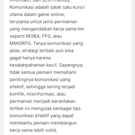
Komunikasi adalah salah satu kunci
utama dalam game online,
terutama untuk jenis permainan
yang mengandalkan kerja sama tim
seperti MOBA, FPS, atau
MMORPG. Tanpa komunikasi yang
jelas, strategi terbaik pun bisa
gagal hanya karena
kesalahpahaman kecil. Sayangnya,
tidak semua pemain memahami
pentingnya komunikasi yang
efektif, sehingga sering terjadi
konflik, misinformasi, atau
permainan menjadi berantakan.
Artikel ini mengulas berbagai tips
komunikasi efektif yang dapat
membantu pemain membangun
kerja sama lebih solid,