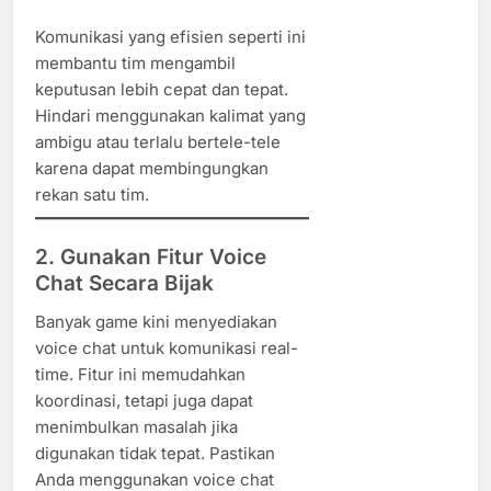
Komunikasi yang efisien seperti ini
membantu tim mengambil
keputusan lebih cepat dan tepat.
Hindari menggunakan kalimat yang
ambigu atau terlalu bertele-tele
karena dapat membingungkan
rekan satu tim.
2. Gunakan Fitur Voice
Chat Secara Bijak
Banyak game kini menyediakan
voice chat untuk komunikasi real-
time. Fitur ini memudahkan
koordinasi, tetapi juga dapat
menimbulkan masalah jika
digunakan tidak tepat. Pastikan
Anda menggunakan voice chat