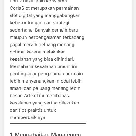
untuk hasil lebih konsisten.
CorlaSlot merupakan permainan
slot digital yang menggabungkan
keberuntungan dan strategi
sederhana. Banyak pemain baru
maupun berpengalaman terkadang
gagal meraih peluang menang
optimal karena melakukan
kesalahan yang bisa dihindari.
Memahami kesalahan umum ini
penting agar pengalaman bermain
lebih menyenangkan, modal lebih
aman, dan peluang menang lebih
besar. Artikel ini membahas
kesalahan yang sering dilakukan
dan tips praktis untuk
memperbaikinya.
1. Mengabaikan Manajemen