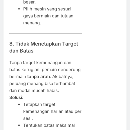
besar.
Pilih mesin yang sesuai
gaya bermain dan tujuan
menang.
8. Tidak Menetapkan Target
dan Batas
Tanpa target kemenangan dan
batas kerugian, pemain cenderung
bermain
tanpa arah
. Akibatnya,
peluang menang bisa terhambat
dan modal mudah habis.
Solusi:
Tetapkan target
kemenangan harian atau per
sesi.
Tentukan batas maksimal