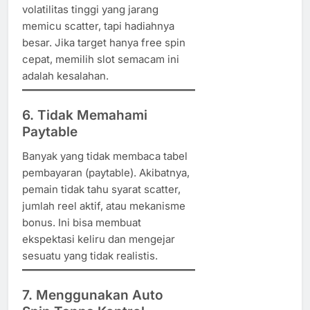
volatilitas tinggi yang jarang
memicu scatter, tapi hadiahnya
besar. Jika target hanya free spin
cepat, memilih slot semacam ini
adalah kesalahan.
6. Tidak Memahami
Paytable
Banyak yang tidak membaca tabel
pembayaran (paytable). Akibatnya,
pemain tidak tahu syarat scatter,
jumlah reel aktif, atau mekanisme
bonus. Ini bisa membuat
ekspektasi keliru dan mengejar
sesuatu yang tidak realistis.
7. Menggunakan Auto