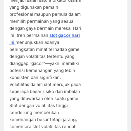
menjadi salah satu indikator utama
yang digunakan pemain
profesional maupun pemula dalam
memilih permainan yang sesuai
dengan gaya bermain mereka. Hari
ini, tren permainan
slot gacor hari
ini
menunjukkan adanya
peningkatan minat terhadap game
dengan volatilitas tertentu yang
dianggap “gacor”—yakni memiliki
potensi kemenangan yang lebih
konsisten dan signifikan.
Volatilitas dalam slot merujuk pada
seberapa besar risiko dan imbalan
yang ditawarkan oleh suatu game.
Slot dengan volatilitas tinggi
cenderung memberikan
kemenangan besar tetapi jarang,
sementara slot volatilitas rendah