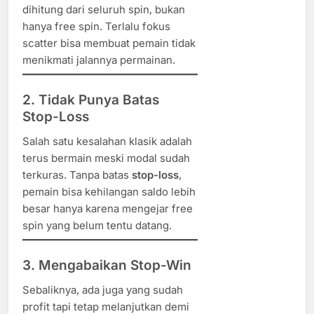
dihitung dari seluruh spin, bukan
hanya free spin. Terlalu fokus
scatter bisa membuat pemain tidak
menikmati jalannya permainan.
2. Tidak Punya Batas
Stop-Loss
Salah satu kesalahan klasik adalah
terus bermain meski modal sudah
terkuras. Tanpa batas
stop-loss
,
pemain bisa kehilangan saldo lebih
besar hanya karena mengejar free
spin yang belum tentu datang.
3. Mengabaikan Stop-Win
Sebaliknya, ada juga yang sudah
profit tapi tetap melanjutkan demi