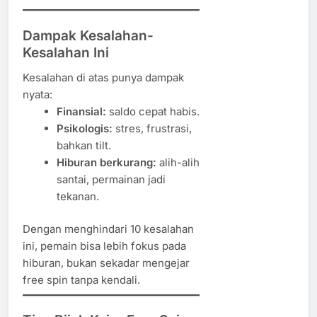
Dampak Kesalahan-
Kesalahan Ini
Kesalahan di atas punya dampak
nyata:
Finansial:
saldo cepat habis.
Psikologis:
stres, frustrasi,
bahkan tilt.
Hiburan berkurang:
alih-alih
santai, permainan jadi
tekanan.
Dengan menghindari 10 kesalahan
ini, pemain bisa lebih fokus pada
hiburan, bukan sekadar mengejar
free spin tanpa kendali.