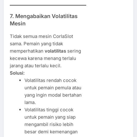
7. Mengabaikan Volatilitas
Mesin
Tidak semua mesin CorlaSlot
sama. Pemain yang tidak
memperhatikan
volatilitas
sering
kecewa karena menang terlalu
jarang atau terlalu kecil.
Solusi:
Volatilitas rendah cocok
untuk pemain pemula atau
yang ingin modal bertahan
lama.
Volatilitas tinggi cocok
untuk pemain yang siap
mengambil risiko lebih
besar demi kemenangan