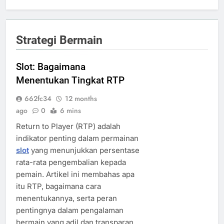
Strategi Bermain
Slot: Bagaimana
Menentukan Tingkat RTP
662fc34
12 months
ago
0
6 mins
Return to Player (RTP) adalah
indikator penting dalam permainan
slot
yang menunjukkan persentase
rata-rata pengembalian kepada
pemain. Artikel ini membahas apa
itu RTP, bagaimana cara
menentukannya, serta peran
pentingnya dalam pengalaman
bermain yang adil dan transparan.