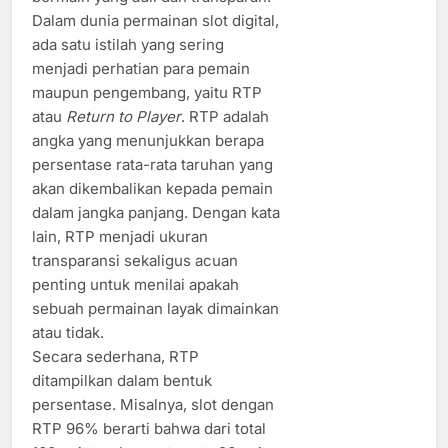
Dalam dunia permainan slot digital,
ada satu istilah yang sering
menjadi perhatian para pemain
maupun pengembang, yaitu RTP
atau
Return to Player
. RTP adalah
angka yang menunjukkan berapa
persentase rata-rata taruhan yang
akan dikembalikan kepada pemain
dalam jangka panjang. Dengan kata
lain, RTP menjadi ukuran
transparansi sekaligus acuan
penting untuk menilai apakah
sebuah permainan layak dimainkan
atau tidak.
Secara sederhana, RTP
ditampilkan dalam bentuk
persentase. Misalnya, slot dengan
RTP 96% berarti bahwa dari total