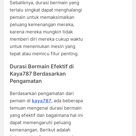
Sebaliknya, durasi bermain yang
terlalu singkat dapat menghalangi
pemain untuk memaksimalkan
peluang kemenangan mereka,
karena mereka mungkin tidak
memberi diri mereka cukup waktu
untuk menemukan mesin yang
tepat atau memicu fitur penting.
Durasi Bermain Efektif di
Kaya787 Berdasarkan
Pengamatan
Berdasarkan pengamatan dari
pemain di
kaya787
, ada beberapa
temuan mengenai durasi bermain
yang efektif dan bagaimana hal ini
dapat memengaruhi peluang
kemenangan. Berikut adalah