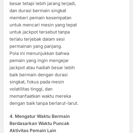
besar tetapi lebih jarang terjadi,
dan durasi bermain singkat
memberi pemain kesempatan
untuk mencari mesin yang tepat
untuk jackpot tersebut tanpa
terlalu terjebak dalam sesi
permainan yang panjang.
Pola ini menunjukkan bahwa
pemain yang ingin mengejar
jackpot atau hadiah besar lebih
baik bermain dengan durasi
singkat, fokus pada mesin
volatilitas tinggi, dan
memanfaatkan waktu mereka
dengan baik tanpa berlarut-larut.
4.
Mengatur Waktu Bermain
Berdasarkan Waktu Puncak
Aktivitas Pemain Lain