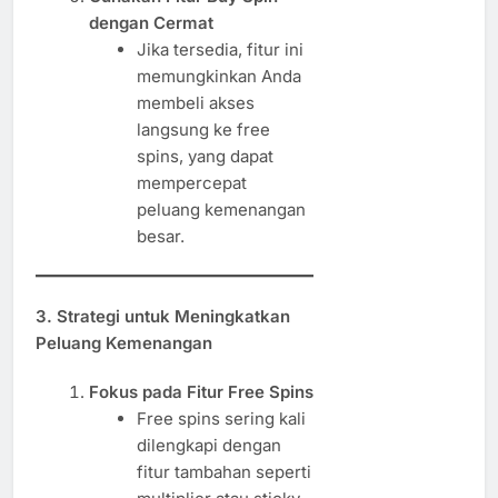
dengan Cermat
Jika tersedia, fitur ini
memungkinkan Anda
membeli akses
langsung ke free
spins, yang dapat
mempercepat
peluang kemenangan
besar.
3. Strategi untuk Meningkatkan
Peluang Kemenangan
Fokus pada Fitur Free Spins
Free spins sering kali
dilengkapi dengan
fitur tambahan seperti