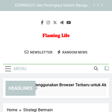
Skip
LEBAH4D dan Pentingnya Sistem Navigasi yang
to
Mudah Dipahami
content
KAYA787 dan Pentingnya Sistem Navigasi yang
Mudah Dipahami
LEBAH4D Login Menggunakan Browser Terbaru
untuk Akses yang Lebih Optimal
EDWINSLOT dan Pentingnya Sistem Navigasi
yang Mudah Dipahami
Flaming Life
Temukan Inspirasi Gaya Hidup Yang
LEBAH4D dan Pentingnya Sistem Navigasi yang
NEWSLETTER
RANDOM NEWS
Mudah Dipahami
Positif Di Flaming Life. Untuk Hidup
KAYA787 dan Pentingnya Sistem Navigasi yang
Yang Lebih Bermakna Dan
Mudah Dipahami
MENU
Menyenangkan.
BAH4D Login Menggunakan Browser Terbaru untuk Akses yan
HEADLINES
Weeks Ago
Home
Strategi Bermain