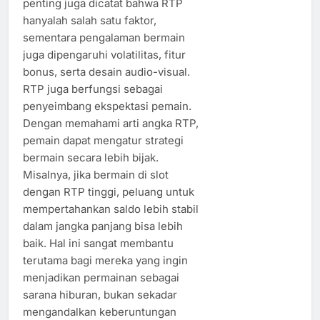
penting juga dicatat bahwa RTP
hanyalah salah satu faktor,
sementara pengalaman bermain
juga dipengaruhi volatilitas, fitur
bonus, serta desain audio-visual.
RTP juga berfungsi sebagai
penyeimbang ekspektasi pemain.
Dengan memahami arti angka RTP,
pemain dapat mengatur strategi
bermain secara lebih bijak.
Misalnya, jika bermain di slot
dengan RTP tinggi, peluang untuk
mempertahankan saldo lebih stabil
dalam jangka panjang bisa lebih
baik. Hal ini sangat membantu
terutama bagi mereka yang ingin
menjadikan permainan sebagai
sarana hiburan, bukan sekadar
mengandalkan keberuntungan