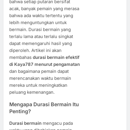
bahwa setiap putaran bersifat
acak, banyak pemain yang merasa
bahwa ada waktu tertentu yang
lebih menguntungkan untuk
bermain. Durasi bermain yang
terlalu lama atau terlalu singkat
dapat memengaruhi hasil yang
diperoleh. Artikel ini akan
membahas
durasi bermain efektif
di Kaya787 menurut pengamatan
dan bagaimana pemain dapat
merencanakan waktu bermain
mereka untuk meningkatkan
peluang kemenangan.
Mengapa Durasi Bermain Itu
Penting?
Durasi bermain
mengacu pada