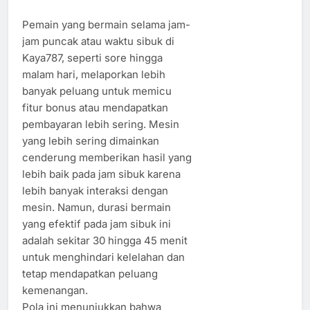
Pemain yang bermain selama jam-
jam puncak atau waktu sibuk di
Kaya787, seperti sore hingga
malam hari, melaporkan lebih
banyak peluang untuk memicu
fitur bonus atau mendapatkan
pembayaran lebih sering. Mesin
yang lebih sering dimainkan
cenderung memberikan hasil yang
lebih baik pada jam sibuk karena
lebih banyak interaksi dengan
mesin. Namun, durasi bermain
yang efektif pada jam sibuk ini
adalah sekitar 30 hingga 45 menit
untuk menghindari kelelahan dan
tetap mendapatkan peluang
kemenangan.
Pola ini menunjukkan bahwa