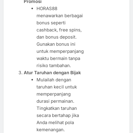
Promosi
HORAS88
menawarkan berbagai
bonus seperti
cashback, free spins,
dan bonus deposit.
Gunakan bonus ini
untuk memperpanjang
waktu bermain tanpa
risiko tambahan.
Atur Taruhan dengan Bijak
Mulailah dengan
taruhan kecil untuk
memperpanjang
durasi permainan.
Tingkatkan taruhan
secara bertahap jika
Anda melihat pola
kemenangan.