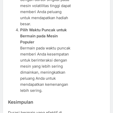
mesin volatilitas tinggi dapat
memberi Anda peluang
untuk mendapatkan hadiah
besar.
Pilih Waktu Puncak untuk
Bermain pada Mesin
Populer
Bermain pada waktu puncak
memberi Anda kesempatan
untuk berinteraksi dengan
mesin yang lebih sering
dimainkan, meningkatkan
peluang Anda untuk
mendapatkan kemenangan
lebih sering.
Kesimpulan
Durasi bermain yang efektif di