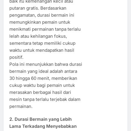
baik itu kemenangan kecil atau
putaran gratis. Berdasarkan
pengamatan, durasi bermain ini
memungkinkan pemain untuk
menikmati permainan tanpa terlalu
lelah atau kehilangan fokus,
sementara tetap memiliki cukup
waktu untuk mendapatkan hasil
positif.
Pola ini menunjukkan bahwa durasi
bermain yang ideal adalah antara
30 hingga 60 menit, memberikan
cukup waktu bagi pemain untuk
merasakan berbagai hasil dari
mesin tanpa terlalu terjebak dalam
permainan.
2.
Durasi Bermain yang Lebih
Lama Terkadang Menyebabkan