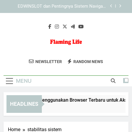
Skip
LEBAH4D dan Pentingnya Sistem Navigasi yang
to
Mudah Dipahami
content
KAYA787 dan Pentingnya Sistem Navigasi yang
Mudah Dipahami
LEBAH4D Login Menggunakan Browser Terbaru
untuk Akses yang Lebih Optimal
EDWINSLOT dan Pentingnya Sistem Navigasi
yang Mudah Dipahami
Flaming Life
Temukan Inspirasi Gaya Hidup Yang
LEBAH4D dan Pentingnya Sistem Navigasi yang
NEWSLETTER
RANDOM NEWS
Mudah Dipahami
Positif Di Flaming Life. Untuk Hidup
KAYA787 dan Pentingnya Sistem Navigasi yang
Yang Lebih Bermakna Dan
Mudah Dipahami
MENU
Menyenangkan.
BAH4D Login Menggunakan Browser Terbaru untuk Akses yan
HEADLINES
Weeks Ago
Home
stabilitas sistem