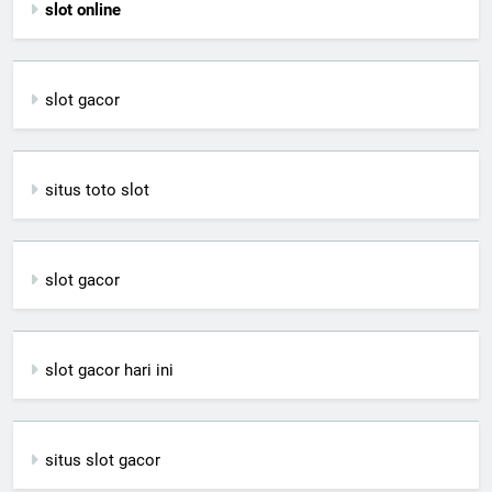
slot online
slot gacor
situs toto slot
slot gacor
slot gacor hari ini
situs slot gacor