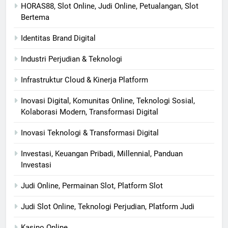
HORAS88, Slot Online, Judi Online, Petualangan, Slot
Bertema
Identitas Brand Digital
Industri Perjudian & Teknologi
Infrastruktur Cloud & Kinerja Platform
Inovasi Digital, Komunitas Online, Teknologi Sosial,
Kolaborasi Modern, Transformasi Digital
Inovasi Teknologi & Transformasi Digital
Investasi, Keuangan Pribadi, Millennial, Panduan
Investasi
Judi Online, Permainan Slot, Platform Slot
Judi Slot Online, Teknologi Perjudian, Platform Judi
Kasino Online