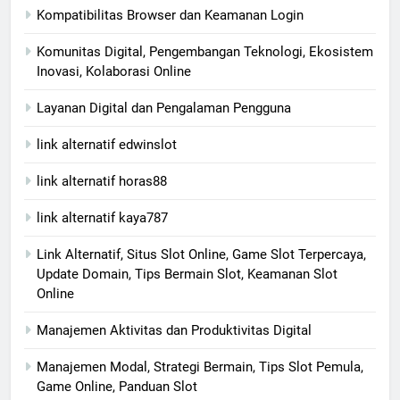
Kompatibilitas Browser dan Keamanan Login
Komunitas Digital, Pengembangan Teknologi, Ekosistem
Inovasi, Kolaborasi Online
Layanan Digital dan Pengalaman Pengguna
link alternatif edwinslot
link alternatif horas88
link alternatif kaya787
Link Alternatif, Situs Slot Online, Game Slot Terpercaya,
Update Domain, Tips Bermain Slot, Keamanan Slot
Online
Manajemen Aktivitas dan Produktivitas Digital
Manajemen Modal, Strategi Bermain, Tips Slot Pemula,
Game Online, Panduan Slot