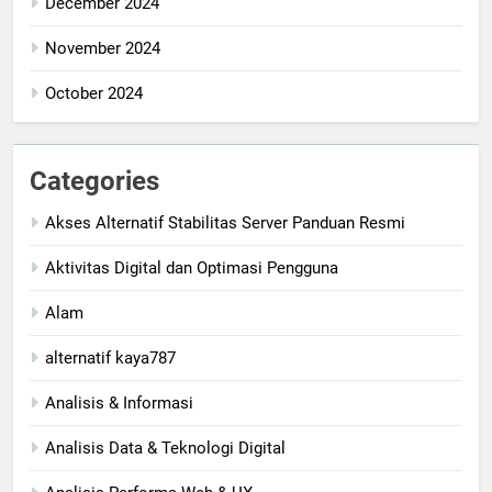
December 2024
November 2024
October 2024
Categories
Akses Alternatif Stabilitas Server Panduan Resmi
Aktivitas Digital dan Optimasi Pengguna
Alam
alternatif kaya787
Analisis & Informasi
Analisis Data & Teknologi Digital