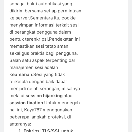
sebagai bukti autentikasi yang
dikirim bersama setiap permintaan
ke server.Sementara itu, cookie
menyimpan informasi terkait sesi
di perangkat pengguna dalam
bentuk terenkripsi.Pendekatan ini
memastikan sesi tetap aman
sekaligus praktis bagi pengguna.
Salah satu aspek terpenting dari
manajemen sesi adalah
keamanan
.Sesi yang tidak
terkelola dengan baik dapat
menjadi celah serangan, misalnya
melalui
session hijacking
atau
session fixation
.Untuk mencegah
hal ini, Kaya787 menggunakan
beberapa langkah proteksi, di
antaranya:
Enkripsi TLS/SSL
untuk