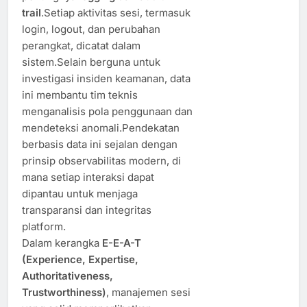
trail
.Setiap aktivitas sesi, termasuk
login, logout, dan perubahan
perangkat, dicatat dalam
sistem.Selain berguna untuk
investigasi insiden keamanan, data
ini membantu tim teknis
menganalisis pola penggunaan dan
mendeteksi anomali.Pendekatan
berbasis data ini sejalan dengan
prinsip observabilitas modern, di
mana setiap interaksi dapat
dipantau untuk menjaga
transparansi dan integritas
platform.
Dalam kerangka
E-E-A-T
(Experience, Expertise,
Authoritativeness,
Trustworthiness)
, manajemen sesi