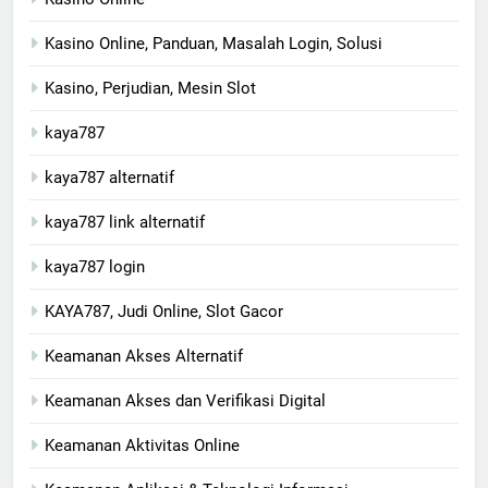
Kasino Online, Panduan, Masalah Login, Solusi
Kasino, Perjudian, Mesin Slot
kaya787
kaya787 alternatif
kaya787 link alternatif
kaya787 login
KAYA787, Judi Online, Slot Gacor
Keamanan Akses Alternatif
Keamanan Akses dan Verifikasi Digital
Keamanan Aktivitas Online