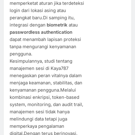
memperketat aturan jika terdeteksi
login dari lokasi asing atau
perangkat baru.Di samping itu,
integrasi dengan
biometrik
atau
passwordless authentication
dapat menambah lapisan proteksi
tanpa mengurangi kenyamanan
pengguna.
Kesimpulannya, studi tentang
manajemen sesi di Kaya787
menegaskan peran vitalnya dalam
menjaga keamanan, stabilitas, dan
kenyamanan pengguna.Melalui
kombinasi enkripsi, token-based
system, monitoring, dan audit trail,
manajemen sesi tidak hanya
melindungi data tetapi juga
memperkaya pengalaman
digital.Dengan terus berinovasi,