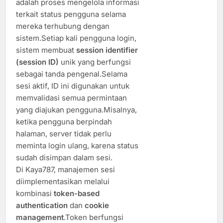
adalah proses mengelola informasi
terkait status pengguna selama
mereka terhubung dengan
sistem.Setiap kali pengguna login,
sistem membuat
session identifier
(session ID)
unik yang berfungsi
sebagai tanda pengenal.Selama
sesi aktif, ID ini digunakan untuk
memvalidasi semua permintaan
yang diajukan pengguna.Misalnya,
ketika pengguna berpindah
halaman, server tidak perlu
meminta login ulang, karena status
sudah disimpan dalam sesi.
Di Kaya787, manajemen sesi
diimplementasikan melalui
kombinasi
token-based
authentication
dan
cookie
management
.Token berfungsi