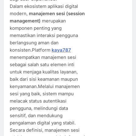
Dalam ekosistem aplikasi digital
modern,
manajemen sesi (session
management)
merupakan
komponen penting yang
memastikan interaksi pengguna
berlangsung aman dan
konsisten.Platform
kaya787
menempatkan manajemen sesi
sebagai salah satu elemen inti
untuk menjaga kualitas layanan,
baik dari sisi keamanan maupun
kenyamanan.Melalui manajemen
sesi yang baik, sistem mampu
melacak status autentikasi
pengguna, melindungi data
sensitif, dan mendukung
pengalaman digital yang stabil.
Secara definisi, manajemen sesi