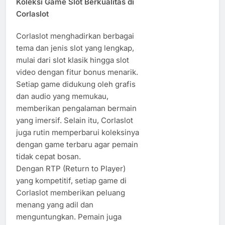
Koleksi Game Slot Berkualitas di
Corlaslot
Corlaslot menghadirkan berbagai
tema dan jenis slot yang lengkap,
mulai dari slot klasik hingga slot
video dengan fitur bonus menarik.
Setiap game didukung oleh grafis
dan audio yang memukau,
memberikan pengalaman bermain
yang imersif. Selain itu, Corlaslot
juga rutin memperbarui koleksinya
dengan game terbaru agar pemain
tidak cepat bosan.
Dengan RTP (Return to Player)
yang kompetitif, setiap game di
Corlaslot memberikan peluang
menang yang adil dan
menguntungkan. Pemain juga