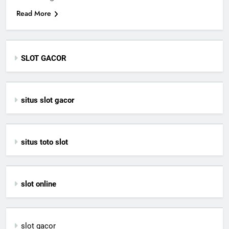
Read More
SLOT GACOR
situs slot gacor
situs toto slot
slot online
slot gacor