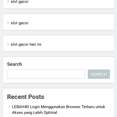
slot gacor
slot gacor
slot gacor hari ini
Search
SEARCH
Recent Posts
LEBAH4D Login Menggunakan Browser Terbaru untuk
Akses yang Lebih Optimal