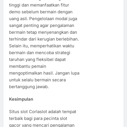
tinggi dan memanfaatkan fitur
demo sebelum bermain dengan
uang asli. Pengelolaan modal juga
sangat penting agar pengalaman
bermain tetap menyenangkan dan
terhindar dari kerugian berlebihan.
Selain itu, memperhatikan waktu
bermain dan mencoba strategi
taruhan yang fleksibel dapat
membantu pemain
mengoptimalkan hasil. Jangan lupa
untuk selalu bermain secara
bertanggung jawab.
Kesimpulan
Situs slot Corlaslot adalah tempat
terbaik bagi para pecinta slot
gacor yang mencari pengalaman