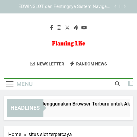
Skip
LEBAH4D dan Pentingnya Sistem Navigasi yang
to
Mudah Dipahami
content
KAYA787 dan Pentingnya Sistem Navigasi yang
Mudah Dipahami
LEBAH4D Login Menggunakan Browser Terbaru
untuk Akses yang Lebih Optimal
EDWINSLOT dan Pentingnya Sistem Navigasi
yang Mudah Dipahami
Flaming Life
Temukan Inspirasi Gaya Hidup Yang
LEBAH4D dan Pentingnya Sistem Navigasi yang
NEWSLETTER
RANDOM NEWS
Mudah Dipahami
Positif Di Flaming Life. Untuk Hidup
KAYA787 dan Pentingnya Sistem Navigasi yang
Yang Lebih Bermakna Dan
Mudah Dipahami
MENU
Menyenangkan.
BAH4D Login Menggunakan Browser Terbaru untuk Akses yan
HEADLINES
Weeks Ago
Home
situs slot terpercaya