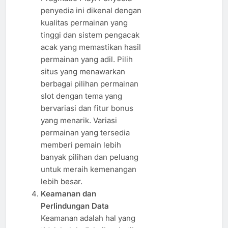
penyedia ini dikenal dengan
kualitas permainan yang
tinggi dan sistem pengacak
acak yang memastikan hasil
permainan yang adil. Pilih
situs yang menawarkan
berbagai pilihan permainan
slot dengan tema yang
bervariasi dan fitur bonus
yang menarik. Variasi
permainan yang tersedia
memberi pemain lebih
banyak pilihan dan peluang
untuk meraih kemenangan
lebih besar.
Keamanan dan
Perlindungan Data
Keamanan adalah hal yang