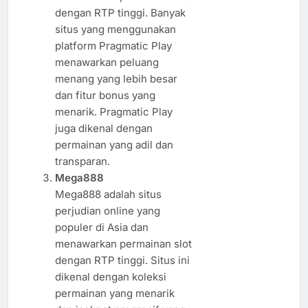
dengan RTP tinggi. Banyak
situs yang menggunakan
platform Pragmatic Play
menawarkan peluang
menang yang lebih besar
dan fitur bonus yang
menarik. Pragmatic Play
juga dikenal dengan
permainan yang adil dan
transparan.
Mega888
Mega888 adalah situs
perjudian online yang
populer di Asia dan
menawarkan permainan slot
dengan RTP tinggi. Situs ini
dikenal dengan koleksi
permainan yang menarik