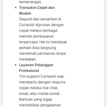
kemenangan.
Transaksi Cepat dan
Mudah
Deposit dan penarikan di
Corlaslot diproses dengan
cepat melalui berbagai
metode pembayaran
terpercaya. Hal ini membuat
pemain bisa langsung
menikmati permainan tanpa
hambatan.
Layanan Pelanggan
Profesional
Tim support Corlaslot siap
membantu dengan respons
cepat melalui live chat,
email, atau media sosial.
Bantuan yang sigap
memastikan pengalaman