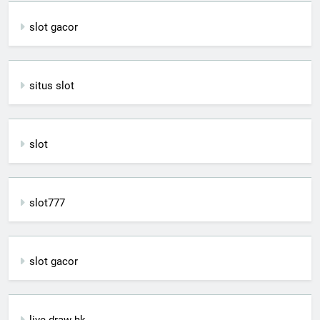
slot gacor
situs slot
slot
slot777
slot gacor
live draw hk