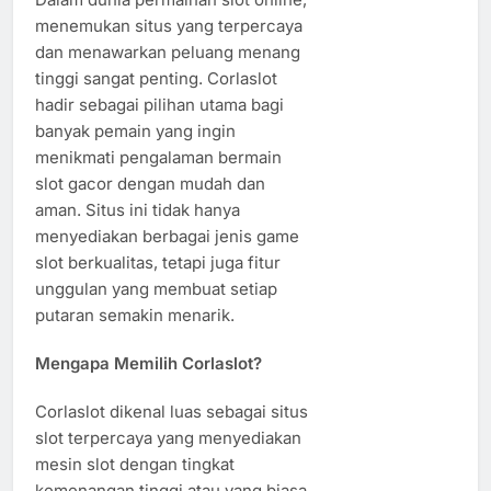
menemukan situs yang terpercaya
dan menawarkan peluang menang
tinggi sangat penting. Corlaslot
hadir sebagai pilihan utama bagi
banyak pemain yang ingin
menikmati pengalaman bermain
slot gacor dengan mudah dan
aman. Situs ini tidak hanya
menyediakan berbagai jenis game
slot berkualitas, tetapi juga fitur
unggulan yang membuat setiap
putaran semakin menarik.
Mengapa Memilih Corlaslot?
Corlaslot dikenal luas sebagai situs
slot terpercaya yang menyediakan
mesin slot dengan tingkat
kemenangan tinggi atau yang biasa