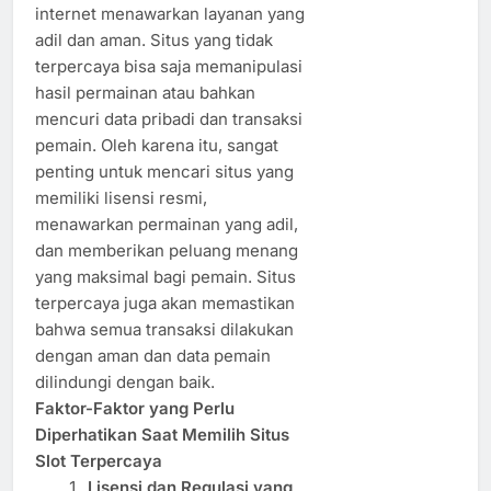
internet menawarkan layanan yang
adil dan aman. Situs yang tidak
terpercaya bisa saja memanipulasi
hasil permainan atau bahkan
mencuri data pribadi dan transaksi
pemain. Oleh karena itu, sangat
penting untuk mencari situs yang
memiliki lisensi resmi,
menawarkan permainan yang adil,
dan memberikan peluang menang
yang maksimal bagi pemain. Situs
terpercaya juga akan memastikan
bahwa semua transaksi dilakukan
dengan aman dan data pemain
dilindungi dengan baik.
Faktor-Faktor yang Perlu
Diperhatikan Saat Memilih Situs
Slot Terpercaya
Lisensi dan Regulasi yang