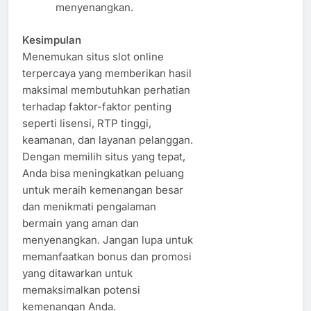
menyenangkan.
Kesimpulan
Menemukan situs slot online
terpercaya yang memberikan hasil
maksimal membutuhkan perhatian
terhadap faktor-faktor penting
seperti lisensi, RTP tinggi,
keamanan, dan layanan pelanggan.
Dengan memilih situs yang tepat,
Anda bisa meningkatkan peluang
untuk meraih kemenangan besar
dan menikmati pengalaman
bermain yang aman dan
menyenangkan. Jangan lupa untuk
memanfaatkan bonus dan promosi
yang ditawarkan untuk
memaksimalkan potensi
kemenangan Anda.