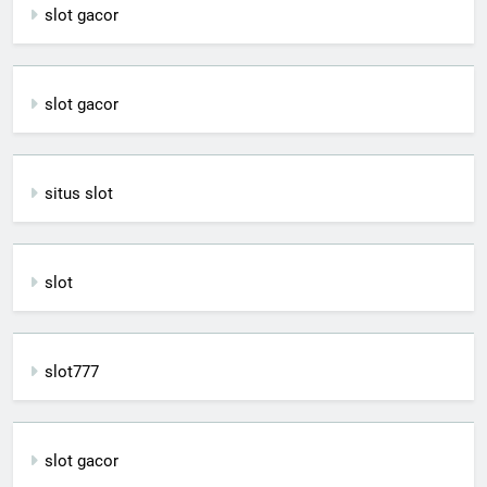
slot gacor
slot gacor
situs slot
slot
slot777
slot gacor