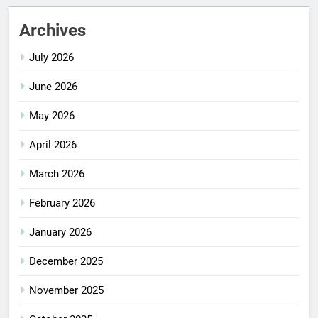
Archives
July 2026
June 2026
May 2026
April 2026
March 2026
February 2026
January 2026
December 2025
November 2025