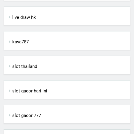
live draw hk
kaya787
slot thailand
slot gacor hari ini
slot gacor 777