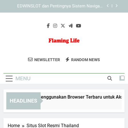
Skip
LEBAH4D dan Pentingnya Sistem Navigasi yang
to
Mudah Dipahami
content
KAYA787 dan Pentingnya Sistem Navigasi yang
Mudah Dipahami
LEBAH4D Login Menggunakan Browser Terbaru
untuk Akses yang Lebih Optimal
EDWINSLOT dan Pentingnya Sistem Navigasi
yang Mudah Dipahami
Flaming Life
Temukan Inspirasi Gaya Hidup Yang
LEBAH4D dan Pentingnya Sistem Navigasi yang
NEWSLETTER
RANDOM NEWS
Mudah Dipahami
Positif Di Flaming Life. Untuk Hidup
KAYA787 dan Pentingnya Sistem Navigasi yang
Yang Lebih Bermakna Dan
Mudah Dipahami
MENU
Menyenangkan.
BAH4D Login Menggunakan Browser Terbaru untuk Akses yan
HEADLINES
Weeks Ago
Home
Situs Slot Resmi Thailand