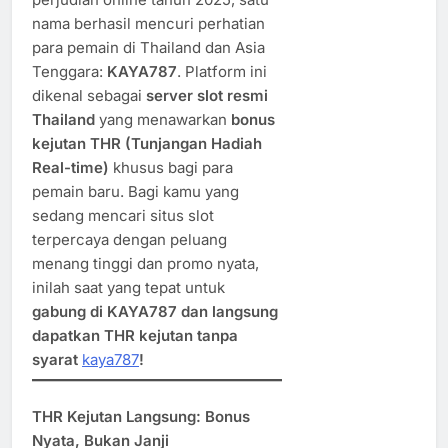
nama berhasil mencuri perhatian
para pemain di Thailand dan Asia
Tenggara:
KAYA787
. Platform ini
dikenal sebagai
server slot resmi
Thailand
yang menawarkan
bonus
kejutan THR (Tunjangan Hadiah
Real-time)
khusus bagi para
pemain baru. Bagi kamu yang
sedang mencari situs slot
terpercaya dengan peluang
menang tinggi dan promo nyata,
inilah saat yang tepat untuk
gabung di KAYA787 dan langsung
dapatkan THR kejutan tanpa
syarat
kaya787
!
THR Kejutan Langsung: Bonus
Nyata, Bukan Janji