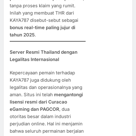
tanpa proses klaim yang rumit.
Inilah yang membuat THR dari
KAYA787 disebut-sebut sebagai
bonus real-time paling jujur di
tahun 2025
.
Server Resmi Thailand dengan
Legalitas Internasional
Kepercayaan pemain terhadap
KAYA787 juga didukung oleh
legalitas dan operasionalnya yang
aman. Situs ini telah
mengantongi
lisensi resmi dari Curacao
eGaming dan PAGCOR
, dua
otoritas besar dalam industri
perjudian online. Hal ini menjamin
bahwa seluruh permainan berjalan