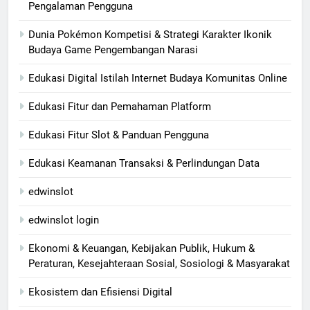
Pengalaman Pengguna
Dunia Pokémon Kompetisi & Strategi Karakter Ikonik
Budaya Game Pengembangan Narasi
Edukasi Digital Istilah Internet Budaya Komunitas Online
Edukasi Fitur dan Pemahaman Platform
Edukasi Fitur Slot & Panduan Pengguna
Edukasi Keamanan Transaksi & Perlindungan Data
edwinslot
edwinslot login
Ekonomi & Keuangan, Kebijakan Publik, Hukum &
Peraturan, Kesejahteraan Sosial, Sosiologi & Masyarakat
Ekosistem dan Efisiensi Digital