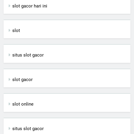
slot gacor hari ini
slot
situs slot gacor
slot gacor
slot online
situs slot gacor