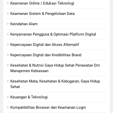
Keamanan Online / Edukasi Teknologi
Keamanan Sistem & Pengelolaan Data
Keindahan Alam
Kenyamanan Pengguna & Optimasi Platform Digital
Kepercayaan Digital dan Akses Alternatif
Kepercayaan Digital dan Kredibilitas Brand
Kesehatan & Nutrisi Gaya Hidup Sehat Perawatan Diri
Manajemen Kebiasaan
Kesehatan Mata, Kesehatan & Kebugaran, Gaya Hidup
Sehat
Keuangan & Teknologi
Kompatibilitas Browser dan Keamanan Login