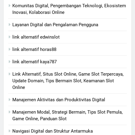
Komunitas Digital, Pengembangan Teknologi, Ekosistem
Inovasi, Kolaborasi Online
Layanan Digital dan Pengalaman Pengguna
link alternatif edwinslot
link alternatif horas88
link alternatif kaya787
Link Alternatif, Situs Slot Online, Game Slot Terpercaya,
Update Domain, Tips Bermain Slot, Keamanan Slot
Online
Manajemen Aktivitas dan Produktivitas Digital
Manajemen Modal, Strategi Bermain, Tips Slot Pemula,
Game Online, Panduan Slot
Navigasi Digital dan Struktur Antarmuka