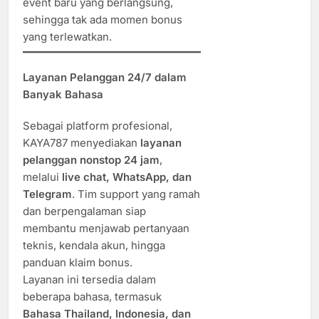
event baru yang berlangsung,
sehingga tak ada momen bonus
yang terlewatkan.
Layanan Pelanggan 24/7 dalam
Banyak Bahasa
Sebagai platform profesional,
KAYA787 menyediakan
layanan
pelanggan nonstop 24 jam
,
melalui
live chat, WhatsApp, dan
Telegram
. Tim support yang ramah
dan berpengalaman siap
membantu menjawab pertanyaan
teknis, kendala akun, hingga
panduan klaim bonus.
Layanan ini tersedia dalam
beberapa bahasa, termasuk
Bahasa Thailand, Indonesia, dan