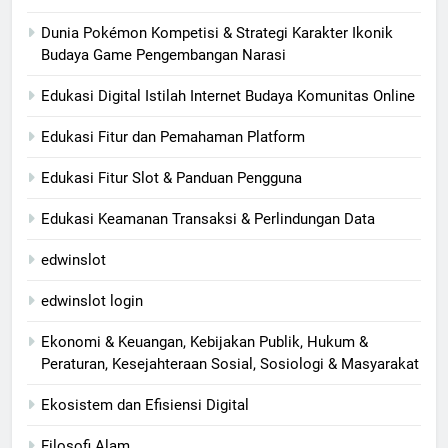
Dunia Pokémon Kompetisi & Strategi Karakter Ikonik
Budaya Game Pengembangan Narasi
Edukasi Digital Istilah Internet Budaya Komunitas Online
Edukasi Fitur dan Pemahaman Platform
Edukasi Fitur Slot & Panduan Pengguna
Edukasi Keamanan Transaksi & Perlindungan Data
edwinslot
edwinslot login
Ekonomi & Keuangan, Kebijakan Publik, Hukum &
Peraturan, Kesejahteraan Sosial, Sosiologi & Masyarakat
Ekosistem dan Efisiensi Digital
Filosofi Alam