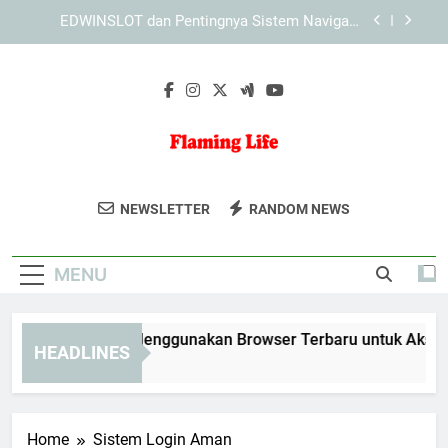
Skip
LEBAH4D dan Pentingnya Sistem Navigasi yang
to
Mudah Dipahami
content
KAYA787 dan Pentingnya Sistem Navigasi yang
Mudah Dipahami
LEBAH4D Login Menggunakan Browser Terbaru
untuk Akses yang Lebih Optimal
EDWINSLOT dan Pentingnya Sistem Navigasi
yang Mudah Dipahami
Flaming Life
Temukan Inspirasi Gaya Hidup Yang
LEBAH4D dan Pentingnya Sistem Navigasi yang
NEWSLETTER
RANDOM NEWS
Mudah Dipahami
Positif Di Flaming Life. Untuk Hidup
KAYA787 dan Pentingnya Sistem Navigasi yang
Yang Lebih Bermakna Dan
Mudah Dipahami
MENU
Menyenangkan.
EBAH4D Login Menggunakan Browser Terbaru untuk Akses ya
HEADLINES
 Weeks Ago
Home
Sistem Login Aman