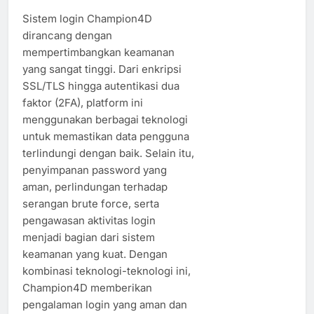
Sistem login Champion4D
dirancang dengan
mempertimbangkan keamanan
yang sangat tinggi. Dari enkripsi
SSL/TLS hingga autentikasi dua
faktor (2FA), platform ini
menggunakan berbagai teknologi
untuk memastikan data pengguna
terlindungi dengan baik. Selain itu,
penyimpanan password yang
aman, perlindungan terhadap
serangan brute force, serta
pengawasan aktivitas login
menjadi bagian dari sistem
keamanan yang kuat. Dengan
kombinasi teknologi-teknologi ini,
Champion4D memberikan
pengalaman login yang aman dan