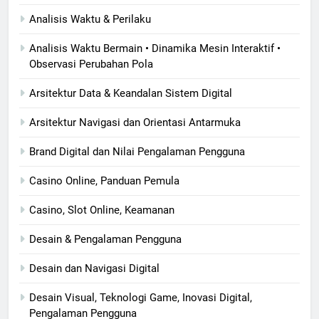
Analisis Waktu & Perilaku
Analisis Waktu Bermain • Dinamika Mesin Interaktif •
Observasi Perubahan Pola
Arsitektur Data & Keandalan Sistem Digital
Arsitektur Navigasi dan Orientasi Antarmuka
Brand Digital dan Nilai Pengalaman Pengguna
Casino Online, Panduan Pemula
Casino, Slot Online, Keamanan
Desain & Pengalaman Pengguna
Desain dan Navigasi Digital
Desain Visual, Teknologi Game, Inovasi Digital,
Pengalaman Pengguna