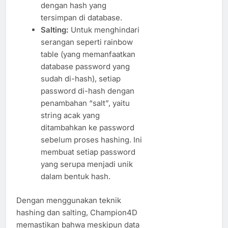
dengan hash yang
tersimpan di database.
Salting:
Untuk menghindari
serangan seperti rainbow
table (yang memanfaatkan
database password yang
sudah di-hash), setiap
password di-hash dengan
penambahan “salt”, yaitu
string acak yang
ditambahkan ke password
sebelum proses hashing. Ini
membuat setiap password
yang serupa menjadi unik
dalam bentuk hash.
Dengan menggunakan teknik
hashing dan salting, Champion4D
memastikan bahwa meskipun data