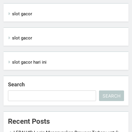
slot gacor
slot gacor
slot gacor hari ini
Search
SEARCH
Recent Posts