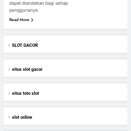
dapat diandalkan bagi setiap
penggunanya.
Read More
SLOT GACOR
situs slot gacor
situs toto slot
slot online