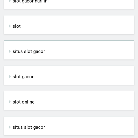
slot gacor hari ini
slot
situs slot gacor
slot gacor
slot online
situs slot gacor