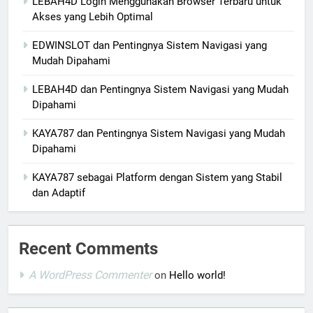
LEBAH4D Login Menggunakan Browser Terbaru untuk
Akses yang Lebih Optimal
EDWINSLOT dan Pentingnya Sistem Navigasi yang
Mudah Dipahami
LEBAH4D dan Pentingnya Sistem Navigasi yang Mudah
Dipahami
KAYA787 dan Pentingnya Sistem Navigasi yang Mudah
Dipahami
KAYA787 sebagai Platform dengan Sistem yang Stabil
dan Adaptif
Recent Comments
A WordPress Commenter
on
Hello world!