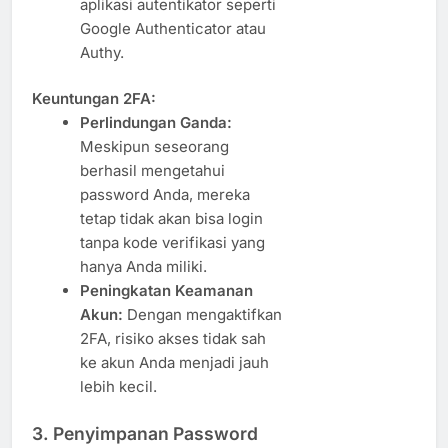
aplikasi autentikator seperti
Google Authenticator atau
Authy.
Keuntungan 2FA:
Perlindungan Ganda:
Meskipun seseorang
berhasil mengetahui
password Anda, mereka
tetap tidak akan bisa login
tanpa kode verifikasi yang
hanya Anda miliki.
Peningkatan Keamanan
Akun:
Dengan mengaktifkan
2FA, risiko akses tidak sah
ke akun Anda menjadi jauh
lebih kecil.
3. Penyimpanan Password