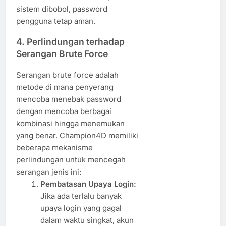
sistem dibobol, password
pengguna tetap aman.
4. Perlindungan terhadap
Serangan Brute Force
Serangan brute force adalah
metode di mana penyerang
mencoba menebak password
dengan mencoba berbagai
kombinasi hingga menemukan
yang benar. Champion4D memiliki
beberapa mekanisme
perlindungan untuk mencegah
serangan jenis ini:
Pembatasan Upaya Login:
Jika ada terlalu banyak
upaya login yang gagal
dalam waktu singkat, akun