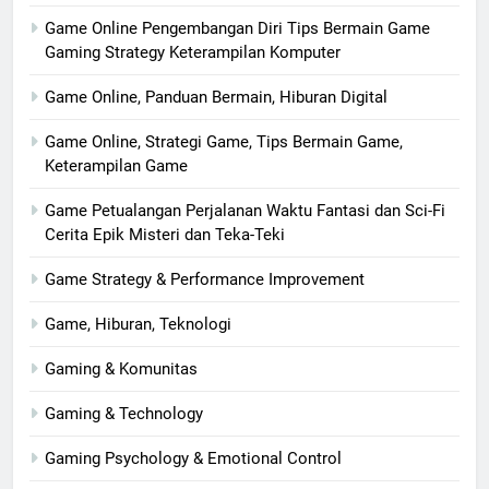
Game Online Pengembangan Diri Tips Bermain Game
Gaming Strategy Keterampilan Komputer
Game Online, Panduan Bermain, Hiburan Digital
Game Online, Strategi Game, Tips Bermain Game,
Keterampilan Game
Game Petualangan Perjalanan Waktu Fantasi dan Sci-Fi
Cerita Epik Misteri dan Teka-Teki
Game Strategy & Performance Improvement
Game, Hiburan, Teknologi
Gaming & Komunitas
Gaming & Technology
Gaming Psychology & Emotional Control