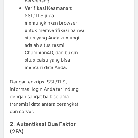
berwenang.
Verifikasi Keamanan:
SSL/TLS juga
memungkinkan browser
untuk memverifikasi bahwa
situs yang Anda kunjungi
adalah situs resmi
Champion4D, dan bukan
situs palsu yang bisa
mencuri data Anda.
Dengan enkripsi SSL/TLS,
informasi login Anda terlindungi
dengan sangat baik selama
transmisi data antara perangkat
dan server.
2. Autentikasi Dua Faktor
(2FA)