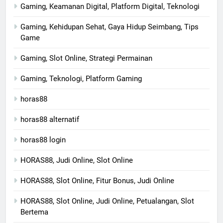
Gaming, Keamanan Digital, Platform Digital, Teknologi
Gaming, Kehidupan Sehat, Gaya Hidup Seimbang, Tips
Game
Gaming, Slot Online, Strategi Permainan
Gaming, Teknologi, Platform Gaming
horas88
horas88 alternatif
horas88 login
HORAS88, Judi Online, Slot Online
HORAS88, Slot Online, Fitur Bonus, Judi Online
HORAS88, Slot Online, Judi Online, Petualangan, Slot
Bertema