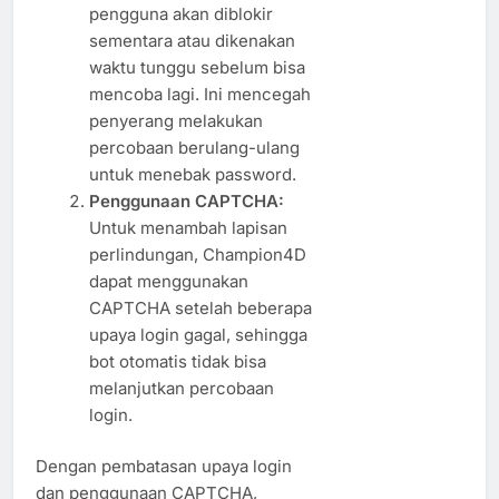
pengguna akan diblokir
sementara atau dikenakan
waktu tunggu sebelum bisa
mencoba lagi. Ini mencegah
penyerang melakukan
percobaan berulang-ulang
untuk menebak password.
Penggunaan CAPTCHA:
Untuk menambah lapisan
perlindungan, Champion4D
dapat menggunakan
CAPTCHA setelah beberapa
upaya login gagal, sehingga
bot otomatis tidak bisa
melanjutkan percobaan
login.
Dengan pembatasan upaya login
dan penggunaan CAPTCHA,