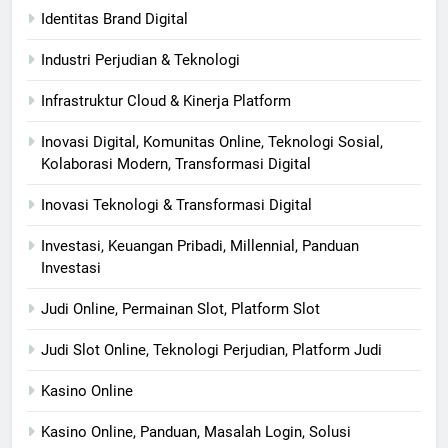
Identitas Brand Digital
Industri Perjudian & Teknologi
Infrastruktur Cloud & Kinerja Platform
Inovasi Digital, Komunitas Online, Teknologi Sosial,
Kolaborasi Modern, Transformasi Digital
Inovasi Teknologi & Transformasi Digital
Investasi, Keuangan Pribadi, Millennial, Panduan
Investasi
Judi Online, Permainan Slot, Platform Slot
Judi Slot Online, Teknologi Perjudian, Platform Judi
Kasino Online
Kasino Online, Panduan, Masalah Login, Solusi