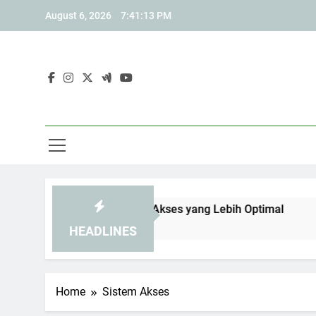
Skip
August 6, 2026
7:41:14 PM
to
content
Fla
Temukan I
r Terbaru untuk Akses yang Lebih Optimal
EDWINSLOT 
2 Weeks Ago
HEADLINES
Home
Sistem Akses