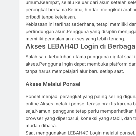
umum.Keempat, selalu keluar dari akun setelah se
perangkat bersama.Kelima, hindari mengikuti arah
pribadi tanpa kejelasan.
Kebiasaan ini terlihat sederhana, tetapi memiliki 
perlindungan akun.Pengguna yang disiplin menjag
memiliki pengalaman akses yang lebih tenang.
Akses LEBAH4D Login di Berbaga
Salah satu kebutuhan utama pengguna digital saat ini
akses.Pengguna ingin dapat membuka platform dari
tanpa harus mempelajari alur baru setiap saat.
Akses Melalui Ponsel
Ponsel menjadi perangkat yang paling sering diguna
online.Akses melalui ponsel terasa praktis karena 
saja.Namun, pengguna tetap perlu memperhatikan b
browser yang diperbarui, koneksi yang stabil, dan 
mudah dibaca.
Saat menggunakan LEBAH4D Login melalui ponsel, 