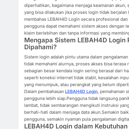
diperhatikan, bagaimana menjaga keamanan akun, s
yang bisa dilakukan jika proses login tidak berjalan l
membahas LEBAH4D Login secara profesional dan i
pengguna dapat memahami sistem akses dengan le
klaim berlebihan dan tanpa informasi yang membi
Mengapa Sistem LEBAH4D Login 
Dipahami?
Sistem login adalah pintu utama dalam pengalaman 
tidak memahami alurnya, proses akses bisa terasa 
sebagian besar kendala login sering berasal dari ha
seperti koneksi internet tidak stabil, kesalahan inp
yang menumpuk, atau perangkat yang belum diperb
Dalam pembahasan
LEBAH4D Login
, pemahaman s
pengguna lebih siap.Pengguna tidak langsung panik
lambat, tidak sembarangan mengikuti instruksi yang 
berhati-hati dalam menjaga data akun.Semakin ba
pengguna, semakin nyaman pula pengalaman digital
LEBAH4D Login dalam Kebutuhan