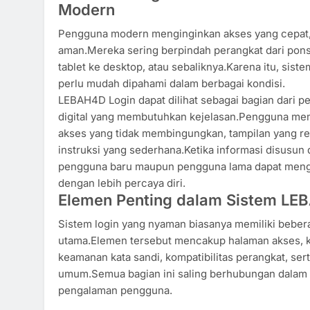
Modern
Pengguna modern menginginkan akses yang cepat, 
aman.Mereka sering berpindah perangkat dari ponse
tablet ke desktop, atau sebaliknya.Karena itu, sist
perlu mudah dipahami dalam berbagai kondisi.
LEBAH4D Login dapat dilihat sebagai bagian dari p
digital yang membutuhkan kejelasan.Pengguna m
akses yang tidak membingungkan, tampilan yang res
instruksi yang sederhana.Ketika informasi disusun 
pengguna baru maupun pengguna lama dapat meng
dengan lebih percaya diri.
Elemen Penting dalam Sistem LE
Sistem login yang nyaman biasanya memiliki bebe
utama.Elemen tersebut mencakup halaman akses, k
keamanan kata sandi, kompatibilitas perangkat, se
umum.Semua bagian ini saling berhubungan dala
pengalaman pengguna.