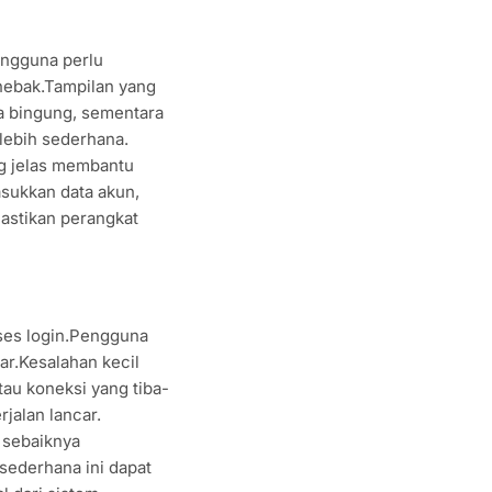
engguna perlu
ebak.Tampilan yang
a bingung, sementara
lebih sederhana.
g jelas membantu
sukkan data akun,
astikan perangkat
ses login.Pengguna
r.Kesalahan kecil
atau koneksi yang tiba-
jalan lancar.
sebaiknya
sederhana ini dapat