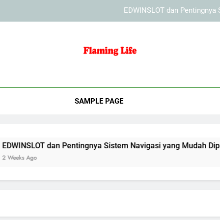
EDWINSLOT dan Pentingnya S
LEBAH4D dan Pentingnya 
KAYA787 dan Pentingnya 
ming Life
LEBAH4D Login Menggunakan Browser Ter
nspirasi Gaya Hidup Yang Positif Di Flaming Life. Untuk Hid
EDWINSLOT dan Pentingnya S
SAMPLE PAGE
LEBAH4D dan Pentingnya 
KAYA787 dan Pentingnya 
dan Pentingnya Sistem Navigasi yang Mudah Dipahami