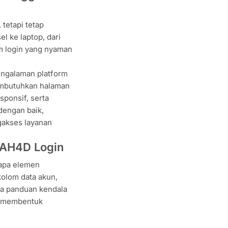
tetapi tetap
l ke laptop, dari
em login yang nyaman
engalaman platform
embutuhkan halaman
ponsif, serta
dengan baik,
akses layanan
BAH4D Login
rapa elemen
olom data akun,
rta panduan kendala
m membentuk